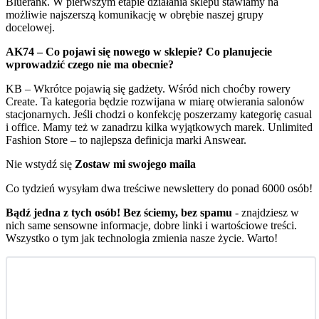
Bluerank. W pierwszym etapie działania sklepu stawiamy na
możliwie najszerszą komunikację w obrębie naszej grupy
docelowej.
AK74 – Co pojawi się nowego w sklepie? Co planujecie
wprowadzić czego nie ma obecnie?
KB – Wkrótce pojawią się gadżety. Wśród nich choćby rowery
Create. Ta kategoria będzie rozwijana w miarę otwierania salonów
stacjonarnych. Jeśli chodzi o konfekcję poszerzamy kategorię casual
i office. Mamy też w zanadrzu kilka wyjątkowych marek. Unlimited
Fashion Store – to najlepsza definicja marki Answear.
Nie wstydź się
Zostaw mi swojego maila
Co tydzień wysyłam dwa treściwe newslettery do ponad 6000 osób!
Bądź jedna z tych osób! Bez ściemy, bez spamu
- znajdziesz w
nich same sensowne informacje, dobre linki i wartościowe treści.
Wszystko o tym jak technologia zmienia nasze życie. Warto!