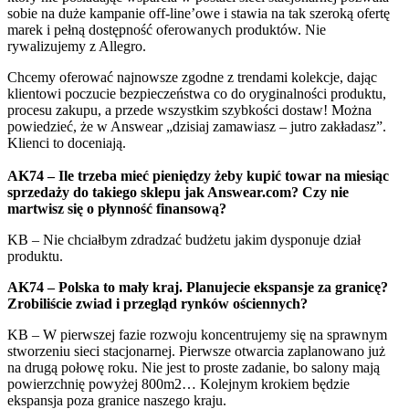
sobie na duże kampanie off-line’owe i stawia na tak szeroką ofertę
marek i pełną dostępność oferowanych produktów. Nie
rywalizujemy z Allegro.
Chcemy oferować najnowsze zgodne z trendami kolekcje, dając
klientowi poczucie bezpieczeństwa co do oryginalności produktu,
procesu zakupu, a przede wszystkim szybkości dostaw! Można
powiedzieć, że w Answear „dzisiaj zamawiasz – jutro zakładasz”.
Klienci to doceniają.
AK74 – Ile trzeba mieć pieniędzy żeby kupić towar na miesiąc
sprzedaży do takiego sklepu jak Answear.com? Czy nie
martwisz się o płynność finansową?
KB – Nie chciałbym zdradzać budżetu jakim dysponuje dział
produktu.
AK74 – Polska to mały kraj. Planujecie ekspansje za granicę?
Zrobiliście zwiad i przegląd rynków ościennych?
KB – W pierwszej fazie rozwoju koncentrujemy się na sprawnym
stworzeniu sieci stacjonarnej. Pierwsze otwarcia zaplanowano już
na drugą połowę roku. Nie jest to proste zadanie, bo salony mają
powierzchnię powyżej 800m2… Kolejnym krokiem będzie
ekspansja poza granice naszego kraju.