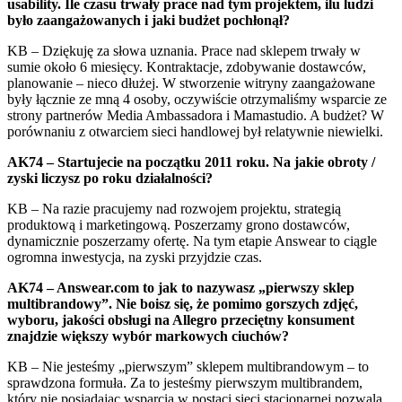
usability. Ile czasu trwały prace nad tym projektem, ilu ludzi
było zaangażowanych i jaki budżet pochłonął?
KB – Dziękuję za słowa uznania. Prace nad sklepem trwały w
sumie około 6 miesięcy. Kontraktacje, zdobywanie dostawców,
planowanie – nieco dłużej. W stworzenie witryny zaangażowane
były łącznie ze mną 4 osoby, oczywiście otrzymaliśmy wsparcie ze
strony partnerów Media Ambassadora i Mamastudio. A budżet? W
porównaniu z otwarciem sieci handlowej był relatywnie niewielki.
AK74 – Startujecie na początku 2011 roku. Na jakie obroty /
zyski liczysz po roku działalności?
KB – Na razie pracujemy nad rozwojem projektu, strategią
produktową i marketingową. Poszerzamy grono dostawców,
dynamicznie poszerzamy ofertę. Na tym etapie Answear to ciągle
ogromna inwestycja, na zyski przyjdzie czas.
AK74 – Answear.com to jak to nazywasz „pierwszy sklep
multibrandowy”. Nie boisz się, że pomimo gorszych zdjęć,
wyboru, jakości obsługi na Allegro przeciętny konsument
znajdzie większy wybór markowych ciuchów?
KB – Nie jesteśmy „pierwszym” sklepem multibrandowym – to
sprawdzona formuła. Za to jesteśmy pierwszym multibrandem,
który nie posiadając wsparcia w postaci sieci stacjonarnej pozwala