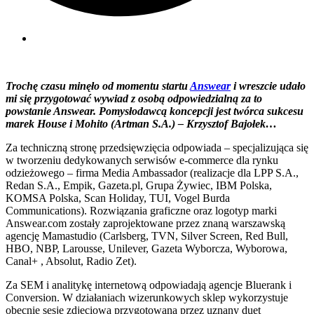
Trochę czasu minęło od momentu startu
Answear
i wreszcie udało
mi się przygotować wywiad z osobą odpowiedzialną za to
powstanie Answear. Pomysłodawcą koncepcji jest twórca sukcesu
marek House i Mohito (Artman S.A.) – Krzysztof Bajołek…
Za techniczną stronę przedsięwzięcia odpowiada – specjalizująca się
w tworzeniu dedykowanych serwisów e-commerce dla rynku
odzieżowego – firma Media Ambassador (realizacje dla LPP S.A.,
Redan S.A., Empik, Gazeta.pl, Grupa Żywiec, IBM Polska,
KOMSA Polska, Scan Holiday, TUI, Vogel Burda
Communications). Rozwiązania graficzne oraz logotyp marki
Answear.com zostały zaprojektowane przez znaną warszawską
agencję Mamastudio (Carlsberg, TVN, Silver Screen, Red Bull,
HBO, NBP, Larousse, Unilever, Gazeta Wyborcza, Wyborowa,
Canal+ , Absolut, Radio Zet).
Za SEM i analitykę internetową odpowiadają agencje Bluerank i
Conversion. W działaniach wizerunkowych sklep wykorzystuje
obecnie sesję zdjęciową przygotowaną przez uznany duet