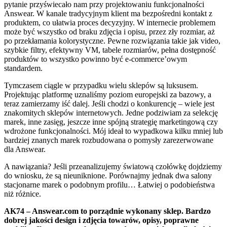
pytanie przyświecało nam przy projektowaniu funkcjonalności
Answear. W kanale tradycyjnym klient ma bezpośredni kontakt z
produktem, co ułatwia proces decyzyjny. W internecie problemem
może być wszystko od braku zdjęcia i opisu, przez zły rozmiar, aż
po przekłamania kolorystyczne. Pewne rozwiązania takie jak video,
szybkie filtry, efektywny VM, tabele rozmiarów, pełna dostępność
produktów to wszystko powinno być e-commerce’owym
standardem.
Tymczasem ciągle w przypadku wielu sklepów są luksusem.
Projektując platformę uznaliśmy poziom europejski za bazowy, a
teraz zamierzamy iść dalej. Jeśli chodzi o konkurencję – wiele jest
znakomitych sklepów internetowych. Jedne podziwiam za selekcję
marek, inne zasięg, jeszcze inne spójną strategię marketingową czy
wdrożone funkcjonalności. Mój ideał to wypadkowa kilku mniej lub
bardziej znanych marek rozbudowana o pomysły zarezerwowane
dla Answear.
A nawiązania? Jeśli przeanalizujemy światową czołówkę dojdziemy
do wniosku, że są nieuniknione. Porównajmy jednak dwa salony
stacjonarne marek o podobnym profilu… Łatwiej o podobieństwa
niż różnice.
AK74 – Answear.com to porządnie wykonany sklep. Bardzo
dobrej jakości design i zdjęcia towarów, opisy, poprawne