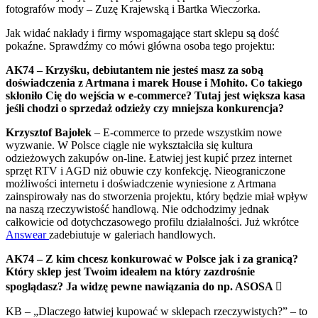
fotografów mody – Zuzę Krajewską i Bartka Wieczorka.
Jak widać nakłady i firmy wspomagające start sklepu są dość
pokaźne. Sprawdźmy co mówi główna osoba tego projektu:
AK74 – Krzyśku, debiutantem nie jesteś masz za sobą
doświadczenia z Artmana i marek House i Mohito. Co takiego
skłoniło Cię do wejścia w e-commerce? Tutaj jest większa kasa
jeśli chodzi o sprzedaż odzieży czy mniejsza konkurencja?
Krzysztof Bajołek
– E-commerce to przede wszystkim nowe
wyzwanie. W Polsce ciągle nie wykształciła się kultura
odzieżowych zakupów on-line. Łatwiej jest kupić przez internet
sprzęt RTV i AGD niż obuwie czy konfekcję. Nieograniczone
możliwości internetu i doświadczenie wyniesione z Artmana
zainspirowały nas do stworzenia projektu, który będzie miał wpływ
na naszą rzeczywistość handlową. Nie odchodzimy jednak
całkowicie od dotychczasowego profilu działalności. Już wkrótce
Answear
zadebiutuje w galeriach handlowych.
AK74 – Z kim chcesz konkurować w Polsce jak i za granicą?
Który sklep jest Twoim ideałem na który zazdrośnie
spoglądasz? Ja widzę pewne nawiązania do np. ASOSA 
KB – „Dlaczego łatwiej kupować w sklepach rzeczywistych?” – to