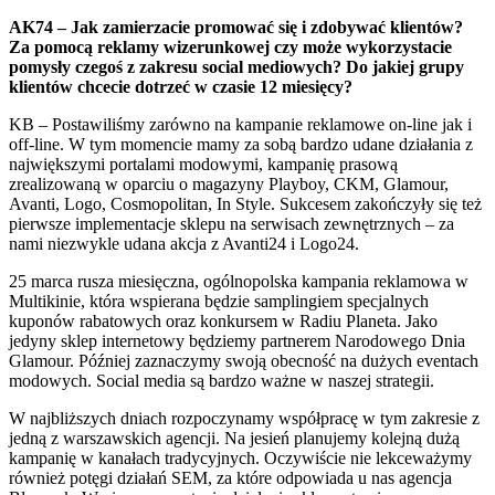
AK74 – Jak zamierzacie promować się i zdobywać klientów?
Za pomocą reklamy wizerunkowej czy może wykorzystacie
pomysły czegoś z zakresu social mediowych? Do jakiej grupy
klientów chcecie dotrzeć w czasie 12 miesięcy?
KB – Postawiliśmy zarówno na kampanie reklamowe on-line jak i
off-line. W tym momencie mamy za sobą bardzo udane działania z
największymi portalami modowymi, kampanię prasową
zrealizowaną w oparciu o magazyny Playboy, CKM, Glamour,
Avanti, Logo, Cosmopolitan, In Style. Sukcesem zakończyły się też
pierwsze implementacje sklepu na serwisach zewnętrznych – za
nami niezwykle udana akcja z Avanti24 i Logo24.
25 marca rusza miesięczna, ogólnopolska kampania reklamowa w
Multikinie, która wspierana będzie samplingiem specjalnych
kuponów rabatowych oraz konkursem w Radiu Planeta. Jako
jedyny sklep internetowy będziemy partnerem Narodowego Dnia
Glamour. Później zaznaczymy swoją obecność na dużych eventach
modowych. Social media są bardzo ważne w naszej strategii.
W najbliższych dniach rozpoczynamy współpracę w tym zakresie z
jedną z warszawskich agencji. Na jesień planujemy kolejną dużą
kampanię w kanałach tradycyjnych. Oczywiście nie lekceważymy
również potęgi działań SEM, za które odpowiada u nas agencja