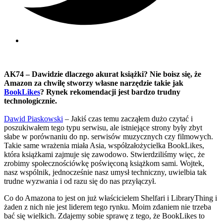
AK74 – Dawidzie dlaczego akurat książki? Nie boisz się, że
Amazon za chwilę stworzy własne narzędzie takie jak
BookLikes
? Rynek rekomendacji jest bardzo trudny
technologicznie.
Dawid Piaskowski
– Jakiś czas temu zacząłem dużo czytać i
poszukiwałem tego typu serwisu, ale istniejące strony były zbyt
słabe w porównaniu do np. serwisów muzycznych czy filmowych.
Takie same wrażenia miała Asia, współzałożycielka BookLikes,
która książkami zajmuje się zawodowo. Stwierdziliśmy więc, że
zrobimy społecznościówkę poświęconą książkom sami. Wojtek,
nasz wspólnik, jednocześnie nasz umysł techniczny, uwielbia tak
trudne wyzwania i od razu się do nas przyłączył.
Co do Amazona to jest on już właścicielem Shelfari i LibraryThing i
żaden z nich nie jest liderem tego rynku. Moim zdaniem nie trzeba
bać się wielkich. Zdajemy sobie sprawę z tego, że BookLikes to