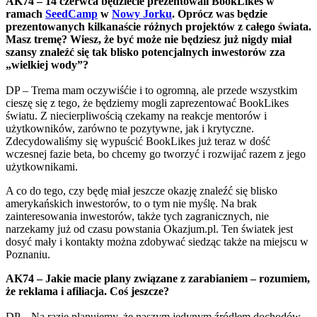
AK74 – 14 czerwca będziecie prezentowali BookLikes w
ramach
SeedCamp
w
Nowy Jorku
. Oprócz was będzie
prezentowanych kilkanaście różnych projektów z całego świata.
Masz tremę? Wiesz, że być może nie będziesz już nigdy miał
szansy znaleźć się tak blisko potencjalnych inwestorów zza
„wielkiej wody”?
DP – Trema mam oczywiśćie i to ogromną, ale przede wszystkim
cieszę się z tego, że będziemy mogli zaprezentować BookLikes
światu. Z niecierpliwością czekamy na reakcje mentorów i
użytkowników, zarówno te pozytywne, jak i krytyczne.
Zdecydowaliśmy się wypuścić BookLikes już teraz w dość
wczesnej fazie beta, bo chcemy go tworzyć i rozwijać razem z jego
użytkownikami.
A co do tego, czy będę miał jeszcze okazję znaleźć się blisko
amerykańskich inwestorów, to o tym nie myślę. Na brak
zainteresowania inwestorów, także tych zagranicznych, nie
narzekamy już od czasu powstania Okazjum.pl. Ten światek jest
dosyć mały i kontakty można zdobywać siedząc także na miejscu w
Poznaniu.
AK74 – Jakie macie plany związane z zarabianiem – rozumiem,
że reklama i afiliacja. Coś jeszcze?
DP – Na razie planujemy, że naszym jedynym źródłem dochodów