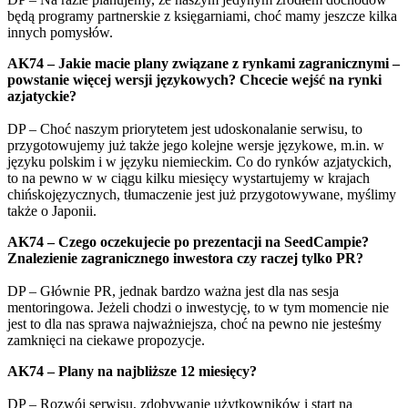
będą programy partnerskie z księgarniami, choć mamy jeszcze kilka
innych pomysłów.
AK74 – Jakie macie plany związane z rynkami zagranicznymi –
powstanie więcej wersji językowych? Chcecie wejść na rynki
azjatyckie?
DP – Choć naszym priorytetem jest udoskonalanie serwisu, to
przygotowujemy już także jego kolejne wersje językowe, m.in. w
języku polskim i w języku niemieckim. Co do rynków azjatyckich,
to na pewno w w ciągu kilku miesięcy wystartujemy w krajach
chińskojęzycznych, tłumaczenie jest już przygotowywane, myślimy
także o Japonii.
AK74 – Czego oczekujecie po prezentacji na SeedCampie?
Znalezienie zagranicznego inwestora czy raczej tylko PR?
DP – Głównie PR, jednak bardzo ważna jest dla nas sesja
mentoringowa. Jeżeli chodzi o inwestycję, to w tym momencie nie
jest to dla nas sprawa najważniejsza, choć na pewno nie jesteśmy
zamknięci na ciekawe propozycje.
AK74 – Plany na najbliższe 12 miesięcy?
DP – Rozwój serwisu, zdobywanie użytkowników i start na