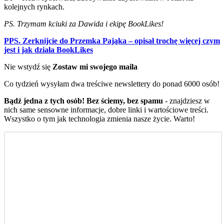
kolejnych rynkach.
PS. Trzymam kciuki za Dawida i ekipę BookLikes!
PPS. Zerknijcie do Przemka Pająka – opisał trochę więcej czym
jest i jak działa BookLikes
Nie wstydź się
Zostaw mi swojego maila
Co tydzień wysyłam dwa treściwe newslettery do ponad 6000 osób!
Bądź jedna z tych osób! Bez ściemy, bez spamu
- znajdziesz w
nich same sensowne informacje, dobre linki i wartościowe treści.
Wszystko o tym jak technologia zmienia nasze życie. Warto!