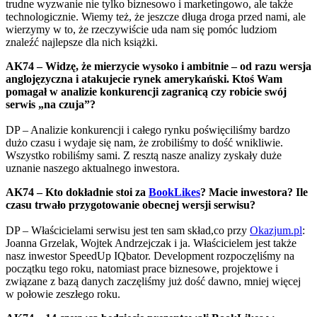
trudne wyzwanie nie tylko biznesowo i marketingowo, ale także
technologicznie. Wiemy też, że jeszcze długa droga przed nami, ale
wierzymy w to, że rzeczywiście uda nam się pomóc ludziom
znaleźć najlepsze dla nich książki.
AK74 – Widzę, że mierzycie wysoko i ambitnie – od razu wersja
anglojęzyczna i atakujecie rynek amerykański. Ktoś Wam
pomagał w analizie konkurencji zagranicą czy robicie swój
serwis „na czuja”?
DP – Analizie konkurencji i całego rynku poświęciliśmy bardzo
dużo czasu i wydaje się nam, że zrobiliśmy to dość wnikliwie.
Wszystko robiliśmy sami. Z resztą nasze analizy zyskały duże
uznanie naszego aktualnego inwestora.
AK74 – Kto dokładnie stoi za
BookLikes
? Macie inwestora? Ile
czasu trwało przygotowanie obecnej wersji serwisu?
DP – Właścicielami serwisu jest ten sam skład,co przy
Okazjum.pl
:
Joanna Grzelak, Wojtek Andrzejczak i ja. Właścicielem jest także
nasz inwestor SpeedUp IQbator. Development rozpoczęliśmy na
początku tego roku, natomiast prace biznesowe, projektowe i
związane z bazą danych zaczęliśmy już dość dawno, mniej więcej
w połowie zeszłego roku.