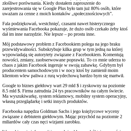
złośliwe porównania. Kiedy dostałem zaproszenie do
zarejestrowania się w Google Plus było tam już 80% osób, które
uważam za cenne z moich kontaków „społecznościowych”.
Fala podziękowań, westchnięć, czasami nawet histerycznego
wyśmiewania Facebooka pokazuje, że dużo osób czekało żeby ktoś
dał im inne narzędzie. Nie lepsze – po prostu inne.
Mój podstawowy problem z Facebookiem polega na jego braku
przewidywalności. Subskrybuje kilka grup w tym jedną na której
wypowiadają się autorytety związane z Facebookiem. Komentują
nowości, zmiany, zaobserwowane poprawki. To co mnie uderza to
chaos z jakim Facebook ingeruje w swoją zabawkę. Gdybym był
producentem samochodowym i w nocy ktoś by zamienił moim
klientom wlew paliwa z rurą wydechową bardzo bym się martwił.
Google to biznes giełdowy wart 29 mld $ i zyskowny na poziomie
8.5 mld $. Firma zatrudnia 24 tys pracowników na całym świecie.
Ma wyszukiwarkę, system reklamowy, mobilny system operacyjny,
własną przeglądarkę i setki innych produktów.
Facebooka napędza Goldman Sachs i jego księżycowe wyceny
związane z debiutem giełdowym. Mając przychód na poziomie 2
miliardów cały czas nęci wizjami zarobku.