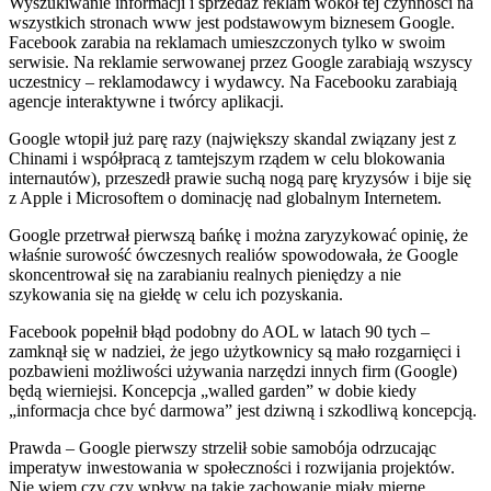
Wyszukiwanie informacji i sprzedaż reklam wokół tej czynności na
wszystkich stronach www jest podstawowym biznesem Google.
Facebook zarabia na reklamach umieszczonych tylko w swoim
serwisie. Na reklamie serwowanej przez Google zarabiają wszyscy
uczestnicy – reklamodawcy i wydawcy. Na Facebooku zarabiają
agencje interaktywne i twórcy aplikacji.
Google wtopił już parę razy (największy skandal związany jest z
Chinami i współpracą z tamtejszym rządem w celu blokowania
internautów), przeszedł prawie suchą nogą parę kryzysów i bije się
z Apple i Microsoftem o dominację nad globalnym Internetem.
Google przetrwał pierwszą bańkę i można zaryzykować opinię, że
właśnie surowość ówczesnych realiów spowodowała, że Google
skoncentrował się na zarabianiu realnych pieniędzy a nie
szykowania się na giełdę w celu ich pozyskania.
Facebook popełnił błąd podobny do AOL w latach 90 tych –
zamknął się w nadziei, że jego użytkownicy są mało rozgarnięci i
pozbawieni możliwości używania narzędzi innych firm (Google)
będą wierniejsi. Koncepcja „walled garden” w dobie kiedy
„informacja chce być darmowa” jest dziwną i szkodliwą koncepcją.
Prawda – Google pierwszy strzelił sobie samobója odrzucając
imperatyw inwestowania w społeczności i rozwijania projektów.
Nie wiem czy czy wpływ na takie zachowanie miały mierne