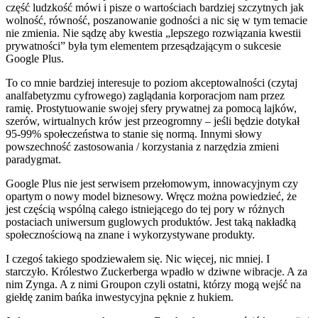
część ludzkość mówi i pisze o wartościach bardziej szczytnych jak
wolność, równość, poszanowanie godności a nic się w tym temacie
nie zmienia. Nie sądzę aby kwestia „lepszego rozwiązania kwestii
prywatności” była tym elementem przesądzającym o sukcesie
Google Plus.
To co mnie bardziej interesuje to poziom akceptowalności (czytaj
analfabetyzmu cyfrowego) zaglądania korporacjom nam przez
ramię. Prostytuowanie swojej sfery prywatnej za pomocą lajków,
szerów, wirtualnych krów jest przeogromny – jeśli będzie dotykał
95-99% społeczeństwa to stanie się normą. Innymi słowy
powszechność zastosowania / korzystania z narzędzia zmieni
paradygmat.
Google Plus nie jest serwisem przełomowym, innowacyjnym czy
opartym o nowy model biznesowy. Wręcz można powiedzieć, że
jest częścią wspólną całego istniejącego do tej pory w różnych
postaciach uniwersum guglowych produktów. Jest taką nakładką
społecznościową na znane i wykorzystywane produkty.
I czegoś takiego spodziewałem się. Nic więcej, nic mniej. I
starczyło. Królestwo Zuckerberga wpadło w dziwne wibracje. A za
nim Zynga. A z nimi Groupon czyli ostatni, którzy mogą wejść na
giełdę zanim bańka inwestycyjna pęknie z hukiem.