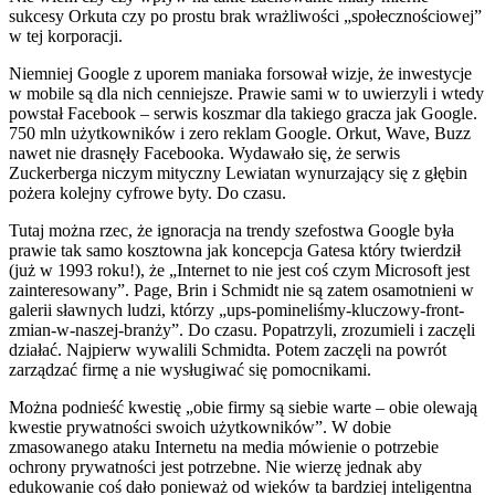
sukcesy Orkuta czy po prostu brak wrażliwości „społecznościowej”
w tej korporacji.
Niemniej Google z uporem maniaka forsował wizje, że inwestycje
w mobile są dla nich cenniejsze. Prawie sami w to uwierzyli i wtedy
powstał Facebook – serwis koszmar dla takiego gracza jak Google.
750 mln użytkowników i zero reklam Google. Orkut, Wave, Buzz
nawet nie drasnęły Facebooka. Wydawało się, że serwis
Zuckerberga niczym mityczny Lewiatan wynurzający się z głębin
pożera kolejny cyfrowe byty. Do czasu.
Tutaj można rzec, że ignoracja na trendy szefostwa Google była
prawie tak samo kosztowna jak koncepcja Gatesa który twierdził
(już w 1993 roku!), że „Internet to nie jest coś czym Microsoft jest
zainteresowany”. Page, Brin i Schmidt nie są zatem osamotnieni w
galerii sławnych ludzi, którzy „ups-pomineliśmy-kluczowy-front-
zmian-w-naszej-branży”. Do czasu. Popatrzyli, zrozumieli i zaczęli
działać. Najpierw wywalili Schmidta. Potem zaczęli na powrót
zarządzać firmę a nie wysługiwać się pomocnikami.
Można podnieść kwestię „obie firmy są siebie warte – obie olewają
kwestie prywatności swoich użytkowników”. W dobie
zmasowanego ataku Internetu na media mówienie o potrzebie
ochrony prywatności jest potrzebne. Nie wierzę jednak aby
edukowanie coś dało ponieważ od wieków ta bardziej inteligentna