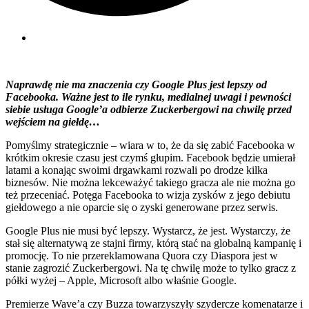
Naprawdę nie ma znaczenia czy Google Plus jest lepszy od
Facebooka. Ważne jest to ile rynku, medialnej uwagi i pewności
siebie usługa Google’a odbierze Zuckerbergowi na chwilę przed
wejściem na giełdę…
Pomyślmy strategicznie – wiara w to, że da się zabić Facebooka w
krótkim okresie czasu jest czymś głupim. Facebook będzie umierał
latami a konając swoimi drgawkami rozwali po drodze kilka
biznesów. Nie można lekceważyć takiego gracza ale nie można go
też przeceniać. Potęga Facebooka to wizja zysków z jego debiutu
giełdowego a nie oparcie się o zyski generowane przez serwis.
Google Plus nie musi być lepszy. Wystarcz, że jest. Wystarczy, że
stał się alternatywą ze stajni firmy, którą stać na globalną kampanię i
promocję. To nie przereklamowana Quora czy Diaspora jest w
stanie zagrozić Zuckerbergowi. Na tę chwilę może to tylko gracz z
półki wyżej – Apple, Microsoft albo właśnie Google.
Premierze Wave’a czy Buzza towarzyszyły szydercze komenatarze i