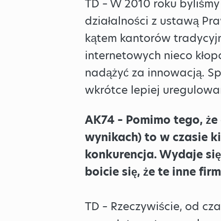
TD – W 2010 roku byliśm
działalności z ustawą Pr
kątem kantorów tradycyjn
internetowych nieco kłopo
nadążyć za innowacją. Sp
wkrótce lepiej uregulowa
AK74 – Pomimo tego, że 
wynikach) to w czasie ki
konkurencja. Wydaje się
boicie się, że te inne f
TD – Rzeczywiście, od cz