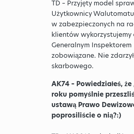
TD – Przyjęty model sprawi
Użytkownicy Walutomatu m
w zabezpieczonych na ra
klientów wykorzystujemy
Generalnym Inspektorem I
zobowiązane. Nie zdarzyły
skarbowego.
AK74 – Powiedziałeś, że
roku pomyślnie przeszli
ustawą Prawo Dewizowe”
poprosiliście o nią?:)