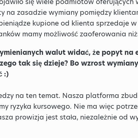
 pojawiło się wiele podmiotów oferujących
 na zasadzie wymiany pomiędzy klientami
pieniądze kupione od klienta sprzedaje w
banków mamy możliwość zaoferowania niżs
mienianych walut widać, że popyt na e
zego tak się dzieje? Bo wzrost wymian
 :)
edzy na ten temat. Nasza platforma zbud
my ryzyka kursowego. Nie ma więc potrzeb
a prowizja jest stała, niezależnie od wym