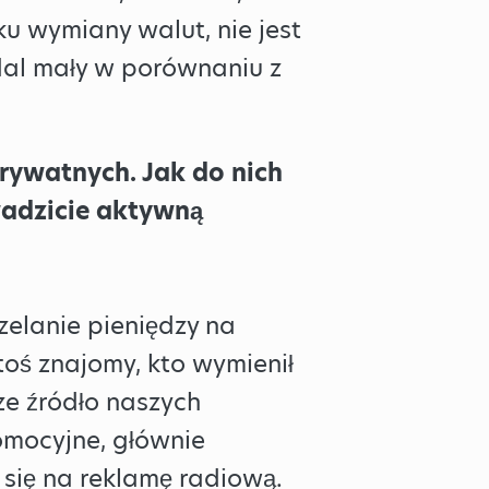
ku wymiany walut, nie jest
dal mały w porównaniu z
prywatnych. Jak do nich
wadzicie aktywną
zelanie pieniędzy na
ktoś znajomy, kto wymienił
sze źródło naszych
omocyjne, głównie
się na reklamę radiową.