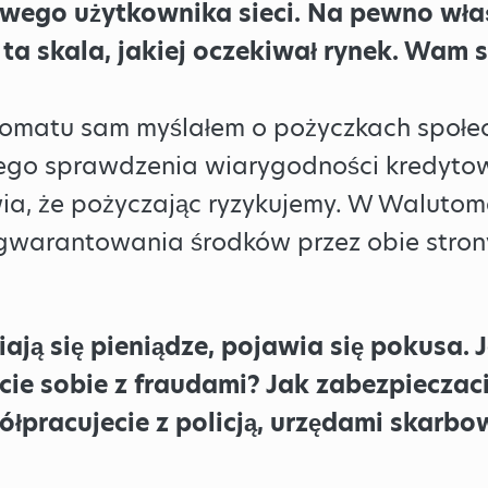
ego użytkownika sieci. Na pewno właśc
st ta skala, jakiej oczekiwał rynek. Wam 
tomatu sam myślałem o pożyczkach społec
ego sprawdzenia wiarygodności kredytowe
wia, że pożyczając ryzykujemy. W Waluto
arantowania środków przez obie strony, 
ają się pieniądze, pojawia się pokusa.
cie sobie z fraudami? Jak zabezpiecza
łpracujecie z policją, urzędami skarb