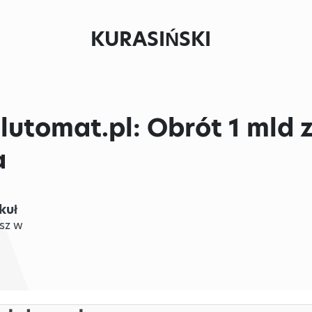
KURASIŃSKI
tomat.pl: Obrót 1 mld zł
a
kuł
sz w