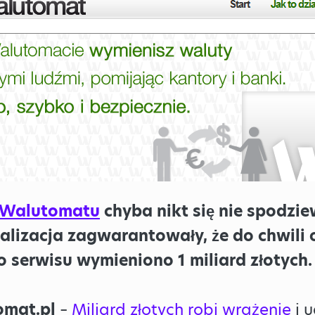
Walutomatu
chyba nikt się nie spodziew
ealizacja zagwarantowały, że do chwili 
serwisu wymieniono 1 miliard złotych.
omat.pl
–
Miliard złotych robi wrażenie
i 