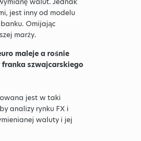
 wymianę walut. Jednak
, jest inny od modelu
 banku. Omijając
zej marży.
uro maleje a rośnie
y franka szwajcarskiego
owana jest w taki
y analizy rynku FX i
ienianej waluty i jej