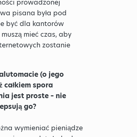
dności prowadzonej
tawa pisana była pod
że być dla kantorów
y muszą mieć czas, aby
nternetowych zostanie
alutomacie (o jego
uż całkiem spora
a jest proste – nie
zepsują go?
ożna wymieniać pieniądze