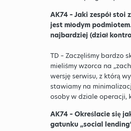
AK74 – Jaki zespół stoi
jest młodym podmiotem. J
najbardziej (dział kont
TD – Zaczęliśmy bardzo sk
mieliśmy wzorca na „zach
wersję serwisu, z którą 
stawiamy na minimalizacj
osoby w dziale operacji, 
AK74 – Określacie się j
gatunku „social lending”