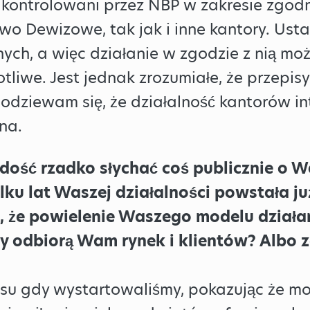
y kontrolowani przez NBP w zakresie zgo
awo Dewizowe, tak jak i inne kantory. Us
ych, a więc działanie w zgodzie z nią mo
tliwe. Jest jednak zrozumiałe, że przepis
odziewam się, że działalność kantorów i
na.
dość rzadko słychać coś publicznie o W
lku lat Waszej działalności powstała j
, że powielenie Waszego modelu działani
irmy odbiorą Wam rynek i klientów? Albo 
asu gdy wystartowaliśmy, pokazując że m