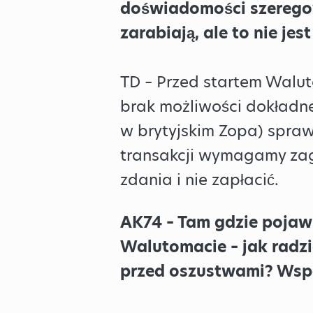
doświadomości szeregow
zarabiają, ale to nie je
TD – Przed startem Walu
brak możliwości dokładn
w brytyjskim Zopa) spra
transakcji wymagamy zagw
zdania i nie zapłacić.
AK74 – Tam gdzie pojawi
Walutomacie – jak radzi
przed oszustwami? Wspó