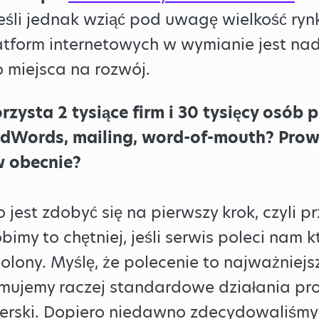
 Jeśli jednak wziąć pod uwagę wielkość ryn
atform internetowych w wymianie jest na
 miejsca na rozwój.
zysta 2 tysiące firm i 30 tysięcy osób 
AdWords, mailing, word-of-mouth? Pro
w obecnie?
jest zdobyć się na pierwszy krok, czyli pr
bimy to chętniej, jeśli serwis poleci nam 
wolony. Myślę, że polecenie to najważniej
jmujemy raczej standardowe działania pr
erski. Dopiero niedawno zdecydowaliśmy 