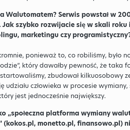
 za Walutomatem? Serwis powstał w 200
ak szybko rozwijacie się w skali roku i 
rolingu, marketingu czy programistyczny
romnie, ponieważ to, co robiliśmy, było 
odzie”, który dawałby pewność, że taka f
wystartowaliśmy, zbudował kilkuosobowy z
ę udziału człowieka w procesie wymiany, 
który jest jednocześnie największy.
ako „społeczna platforma wymiany walut
 (kokos.pl, monetto.pl, finansowo.pl) ni