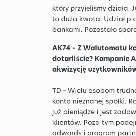
który przyjęliśmy działa.
to duża kwota. Udział pl
bankami. Pozostało sporo
AK74 – Z Walutomatu kor
dotarliście? Kampanie 
akwizycję użytkownikó
TD – Wielu osobom trudno 
konto nieznanej spółki. Ro
już pieniądze i jest zado
klientów. Poza tym pode
adwords i program partn