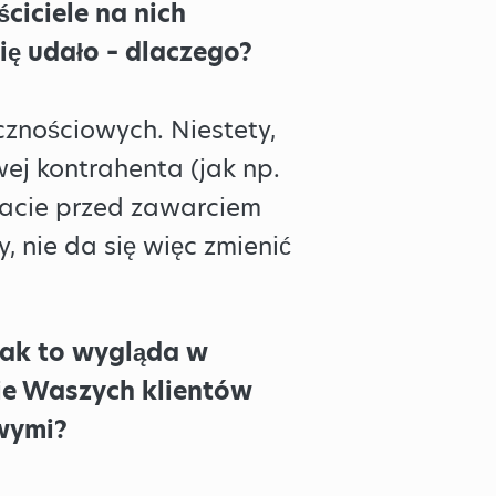
iciele na nich
się udało – dlaczego?
znościowych. Niestety,
j kontrahenta (jak np.
macie przed zawarciem
nie da się więc zmienić
 Jak to wygląda w
cie Waszych klientów
owymi?