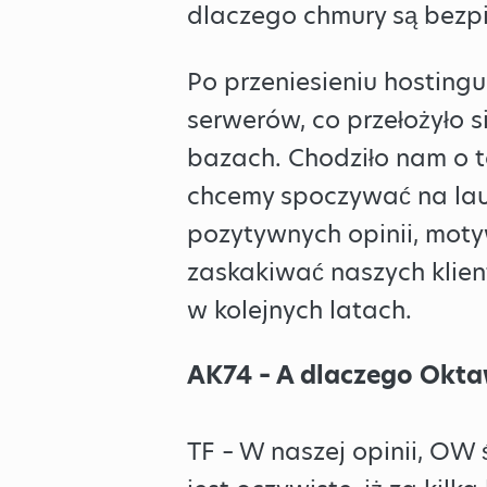
dlaczego chmury są bezp
Po przeniesieniu hostingu
serwerów, co przełożyło s
bazach. Chodziło nam o to
chcemy spoczywać na laur
pozytywnych opinii, moty
zaskakiwać naszych klien
w kolejnych latach.
AK74 – A dlaczego Okta
TF – W naszej opinii, OW