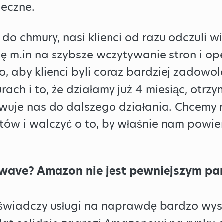
ieczne.
 do chmury, nasi klienci od razu odczuli 
ię m.in na szybsze wczytywanie stron i ope
, aby klienci byli coraz bardziej zadowol
ach i to, że działamy już 4 miesiąc, otr
wuje nas do dalszego działania. Chcemy 
tów i walczyć o to, by właśnie nam powier
wave? Amazon nie jest pewniejszym pa
 świadczy usługi na naprawdę bardzo wys