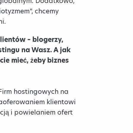
u globalnym. Dodatkowo,
riotyzmem”, chcemy
i.
ientów – blogerzy,
stingu na Wasz. A jak
icie mieć, żeby biznes
 Firm hostingowych na
 zaoferowaniem klientowi
ją i powielaniem ofert