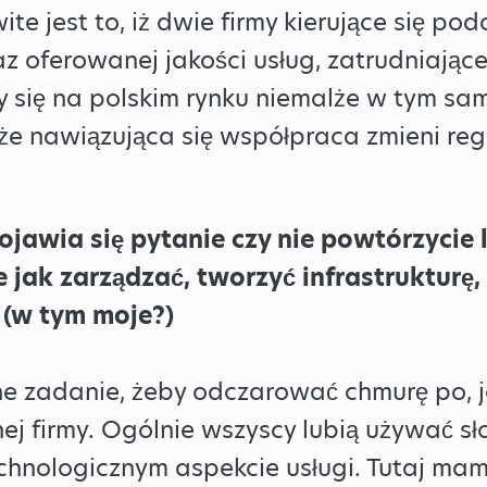
e jest to, iż dwie firmy kierujące się podo
z oferowanej jakości usług, zatrudniające
ły się na polskim rynku niemalże w tym sa
e nawiązująca się współpraca zmieni regu
pojawia się pytanie czy nie powtórzycie
jak zarządzać, tworzyć infrastruktur
(w tym moje?)
e zadanie, żeby odczarować chmurę po, 
nej firmy. Ogólnie wszyscy lubią używać s
chnologicznym aspekcie usługi. Tutaj m