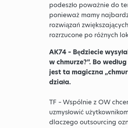
podeszło poważnie do tem
ponieważ mamy najbardzi
rozwiązań zwiększającyc
rozrzucone po różnych lo
AK74 – Będziecie wysyłal
w chmurze?”. Bo według 
jest ta magiczna „chmur
działa.
TF – Wspólnie z OW chce
uzmysłowić użytkownikom,
dlaczego outsourcing ozn