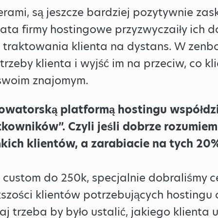
ogerami, są jeszcze bardziej pozytywnie za
 lata firmy hostingowe przyzwyczaiły ich 
z traktowania klienta na dystans. W zenb
rzeby klienta i wyjść im na przeciw, co kli
 swoim znajomym.
„nowatorską platformą hostingu współd
tkowników”. Czyli jeśli dobrze rozumiem
kich klientów, a zarabiacie na tych 2
z custom do 250k, specjalnie dobraliśmy 
kszości klientów potrzebujących hostingu
j trzeba by było ustalić, jakiego klienta