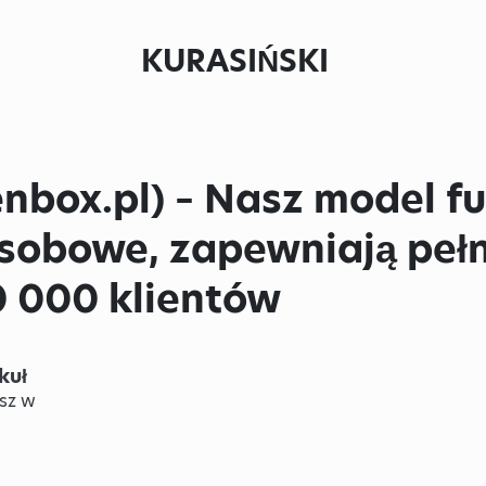
KURASIŃSKI
nbox.pl) – Nasz model f
sobowe, zapewniają peł
0 000 klientów
kuł
sz w