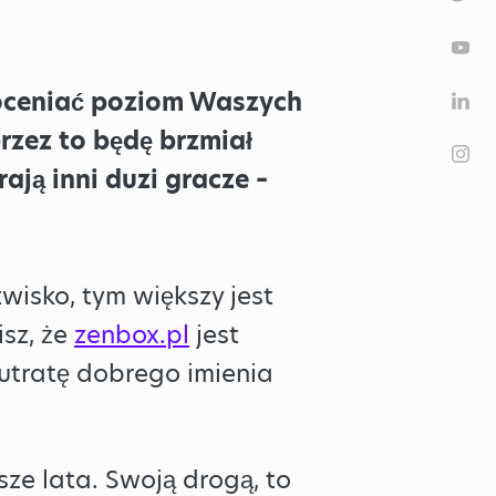
 oceniać poziom Waszych
przez to będę brzmiał
ają inni duzi gracze –
wisko, tym większy jest
isz, że
zenbox.pl
jest
 utratę dobrego imienia
ze lata. Swoją drogą, to