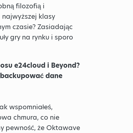
bną filozofią i
 najwyższej klasy
mym czasie? Zasiadając
ły gry na rynku i sporo
 losu e24cloud i Beyond?
ę, backupować dane
jak wspomniałeś,
łowa chmura, co nie
amy pewność, że Oktawave