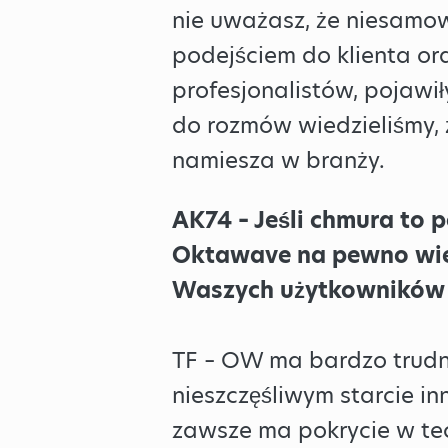
nie uważasz, że niesamowit
podejściem do klienta ora
profesjonalistów, pojawi
do rozmów wiedzieliśmy, ż
namiesza w branży.
AK74 – Jeśli chmura to 
Oktawave na pewno wie 
Waszych użytkowników 
TF – OW ma bardzo trudn
nieszczęśliwym starcie in
zawsze ma pokrycie w te