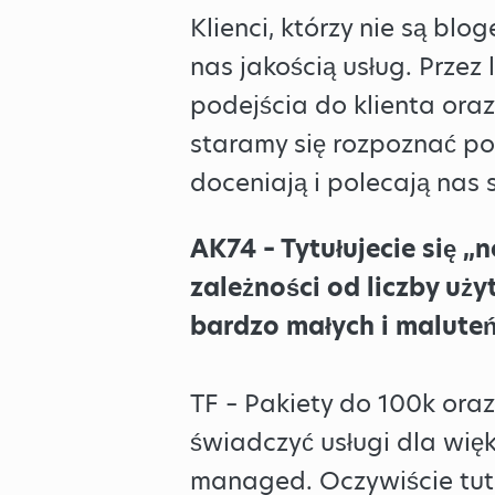
Klienci, którzy nie są bl
nas jakością usług. Przez
podejścia do klienta ora
staramy się rozpoznać pot
doceniają i polecają nas
AK74 – Tytułujecie się 
zależności od liczby uży
bardzo małych i maluteń
TF – Pakiety do 100k ora
świadczyć usługi dla wię
managed. Oczywiście tuta