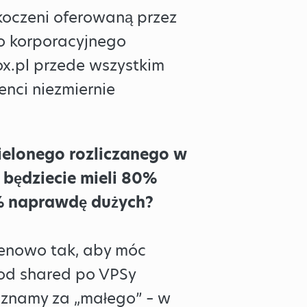
skoczeni oferowaną przez
do korporacyjnego
ox.pl przede wszystkim
enci niezmiernie
zielonego rozliczanego w
 będziecie mieli 80%
0% naprawdę dużych?
cenowo tak, aby móc
 od shared po VPSy
 uznamy za „małego” – w