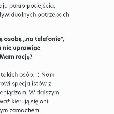
ju pułap podejścia,
dywidualnych potrzebach
 osobą „na telefonie”,
a nie uprawiać
. Mam rację?
 takich osób. :) Nam
owi specjalistów z
ieniądzom. W dalszym
ż kierują się oni
dnym zamachem