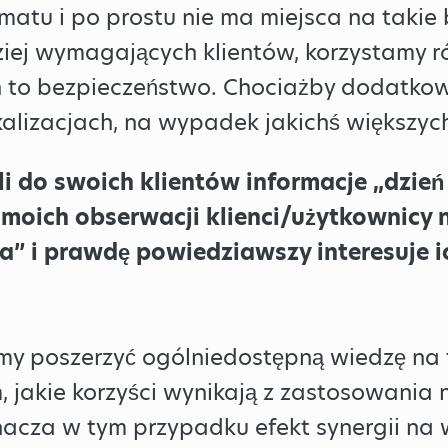
atu i po prostu nie ma miejsca na takie 
ej wymagających klientów, korzystamy ró
h to bezpieczeństwo. Chociażby dodatko
kalizacjach, na wypadek jakichś większych
i do swoich klientów informacje „dzień 
moich obserwacji klienci/użytkownicy n
a” i prawdę powiedziawszy interesuje ic
my poszerzyć ogólniedostępną wiedzę na 
 jakie korzyści wynikają z zastosowania
acza w tym przypadku efekt synergii na w