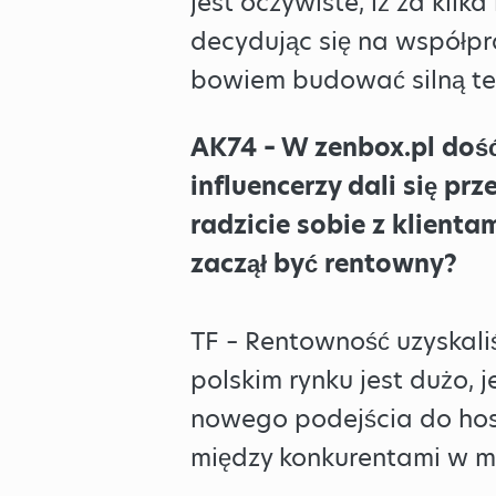
jest oczywiste, iż za kil
decydując się na współpr
bowiem budować silną tec
AK74 – W zenbox.pl dość
influencerzy dali się p
radzicie sobie z klientam
zaczął być rentowny?
TF – Rentowność uzyskali
polskim rynku jest dużo, 
nowego podejścia do host
między konkurentami w mo