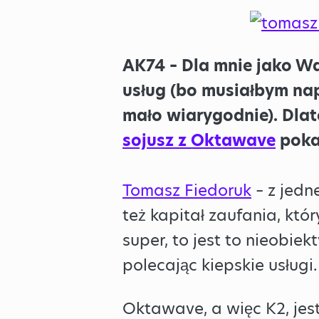
AK74 – Dla mnie jako W
usług (bo musiałbym napi
mało wiarygodnie). Dlat
sojusz z Oktawave
pokaz
Tomasz Fiedoruk
– z jedn
też kapitał zaufania, któr
super, to jest to nieobie
polecając kiepskie usługi.
Oktawave, a więc K2, jes