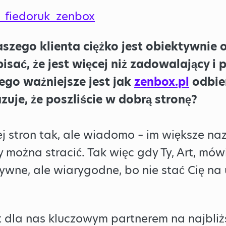
aszego klienta ciężko jest obiektywnie
sać, że jest więcej niż zadowalający i 
ego ważniejsze jest jak
zenbox.pl
odbier
uje, że poszliście w dobrą stronę?
ej stron tak, ale wiadomo – im większe naz
y można stracić. Tak więc gdy Ty, Art, mów
ktywne, ale wiarygodne, bo nie stać Cię na
t dla nas kluczowym partnerem na najbliżs