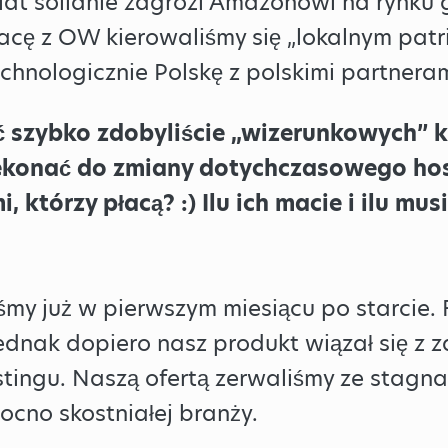
ka lat solidnie zagrozi Amazonowi na rynk
acę z OW kierowaliśmy się „lokalnym pat
hnologicznie Polskę z polskimi partneram
 szybko zdobyliście „wizerunkowych” kl
rzekonać do zmiany dotychczasowego ho
i, którzy płacą? :) Ilu ich macie i ilu mus
śmy już w pierwszym miesiącu po starcie.
jednak dopiero nasz produkt wiązał się z
ingu. Naszą ofertą zerwaliśmy ze stagnac
cno skostniałej branży.