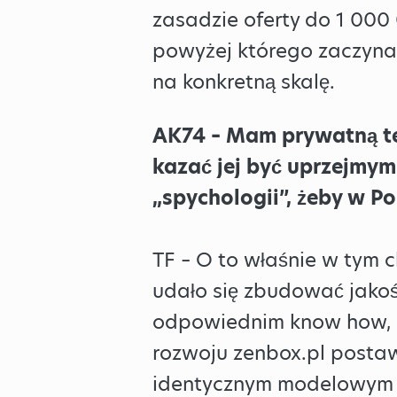
zasadzie oferty do 1 00
powyżej którego zaczyna
na konkretną skalę.
AK74 – Mam prywatną teo
kazać jej być uprzejmym
„spychologii”, żeby w P
TF – O to właśnie w tym c
udało się zbudować jakoś
odpowiednim know how, n
rozwoju zenbox.pl postaw
identycznym modelowym 