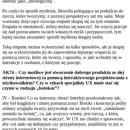
określić jako „ideologiczną”.
Po części to sposób myślenia, filozofia polegająca na podejściu do
rzeczy, które tworzymy, z szerszej perspektywy niż my sami. Moje
warsztaty dotyczące rozwoju empatii skupią się na tym ostatnim.
Empatia to mentalność, której można się nauczyć. Im więcej pracuje
się nad porzucaniem swoich własnych myśli i przypuszczeń, tym
lepiej można zrozumieć sposób myślenia drugiej osoby.
Taką empatię można wykorzystać na kilka sposobów, ale ja skupię
się na wykorzystaniu jej do zapewnienia lepszego wsparcia za
pomocą rzeczy, które się tworzy, i sposobu, w jaki wchodzi się w
interakcje z osobami, z którymi się pracuje.
AK74 – Czy możliwe jest stworzenie dobrego produktu ze złej
strony internetowej za pomocą interaktywnego projektowania z
użytkownikiem? Czy w rękach specjalisty UX może stać się
czymś w rodzaju „botoksu”?
IY – Botoks! Co za śmieszny obraz! Interfejs przekształcony tak,
aby był krąglejszy i mniej pomarszczony! Botoks i koncepcja próby
zmiany wyglądu twarzy przywołuje mi na myśl zwrot: „nakładanie
szminki na świnię”, co, jak wszyscy wiemy, jest rzeczą, z którą
powszechnie staramy się walczyć. W UX nie chodzi o sprawienie,
aby coś stało się ładniejsze czy przyjaźniejsze, ustaliliśmy to już w
naszych szeregach 10 lat temu.