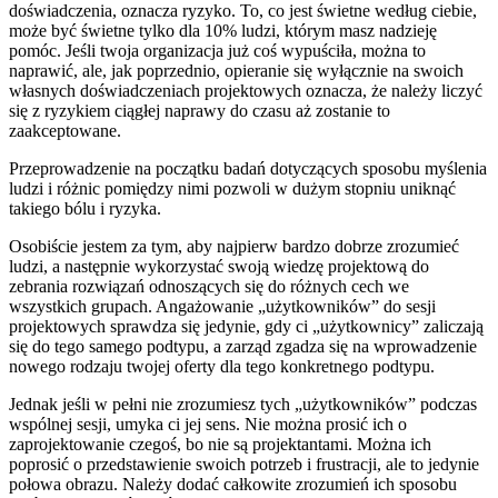
doświadczenia, oznacza ryzyko. To, co jest świetne według ciebie,
może być świetne tylko dla 10% ludzi, którym masz nadzieję
pomóc. Jeśli twoja organizacja już coś wypuściła, można to
naprawić, ale, jak poprzednio, opieranie się wyłącznie na swoich
własnych doświadczeniach projektowych oznacza, że należy liczyć
się z ryzykiem ciągłej naprawy do czasu aż zostanie to
zaakceptowane.
Przeprowadzenie na początku badań dotyczących sposobu myślenia
ludzi i różnic pomiędzy nimi pozwoli w dużym stopniu uniknąć
takiego bólu i ryzyka.
Osobiście jestem za tym, aby najpierw bardzo dobrze zrozumieć
ludzi, a następnie wykorzystać swoją wiedzę projektową do
zebrania rozwiązań odnoszących się do różnych cech we
wszystkich grupach. Angażowanie „użytkowników” do sesji
projektowych sprawdza się jedynie, gdy ci „użytkownicy” zaliczają
się do tego samego podtypu, a zarząd zgadza się na wprowadzenie
nowego rodzaju twojej oferty dla tego konkretnego podtypu.
Jednak jeśli w pełni nie zrozumiesz tych „użytkowników” podczas
wspólnej sesji, umyka ci jej sens. Nie można prosić ich o
zaprojektowanie czegoś, bo nie są projektantami. Można ich
poprosić o przedstawienie swoich potrzeb i frustracji, ale to jedynie
połowa obrazu. Należy dodać całkowite zrozumień ich sposobu