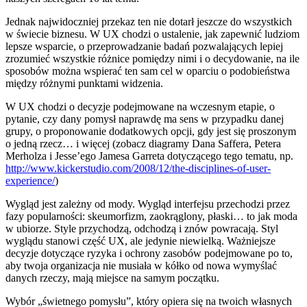
Jednak najwidoczniej przekaz ten nie dotarł jeszcze do wszystkich
w świecie biznesu. W UX chodzi o ustalenie, jak zapewnić ludziom
lepsze wsparcie, o przeprowadzanie badań pozwalających lepiej
zrozumieć wszystkie różnice pomiędzy nimi i o decydowanie, na ile
sposobów można wspierać ten sam cel w oparciu o podobieństwa
między różnymi punktami widzenia.
W UX chodzi o decyzje podejmowane na wczesnym etapie, o
pytanie, czy dany pomysł naprawdę ma sens w przypadku danej
grupy, o proponowanie dodatkowych opcji, gdy jest się proszonym
o jedną rzecz… i więcej (zobacz diagramy Dana Saffera, Petera
Merholza i Jesse’ego Jamesa Garreta dotyczącego tego tematu, np.
http://www.kickerstudio.com/2008/12/the-disciplines-of-user-
experience/
)
Wygląd jest zależny od mody. Wygląd interfejsu przechodzi przez
fazy popularności: skeumorfizm, zaokrąglony, płaski… to jak moda
w ubiorze. Style przychodzą, odchodzą i znów powracają. Styl
wyglądu stanowi część UX, ale jedynie niewielką. Ważniejsze
decyzje dotyczące ryzyka i ochrony zasobów podejmowane po to,
aby twoja organizacja nie musiała w kółko od nowa wymyślać
danych rzeczy, mają miejsce na samym początku.
Wybór „świetnego pomysłu”, który opiera się na twoich własnych