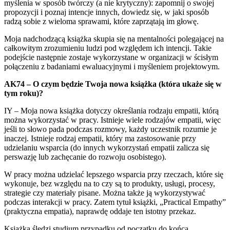
myślenia w sposób twórczy (a nie krytyczny): zapomnij o swojej
propozycji i poznaj intencje innych, dowiedz się, w jaki sposób
radzą sobie z wieloma sprawami, które zaprzątają im głowę.
Moja nadchodzącą książka skupia się na mentalności polegającej na
całkowitym zrozumieniu ludzi pod względem ich intencji. Takie
podejście następnie zostaje wykorzystane w organizacji w ścisłym
połączeniu z badaniami ewaluacyjnymi i myśleniem projektowym.
AK74 – O czym będzie Twoja nowa książka (która ukaże się w
tym roku)?
IY – Moja nowa książka dotyczy określania rodzaju empatii, którą
można wykorzystać w pracy. Istnieje wiele rodzajów empatii, więc
jeśli to słowo pada podczas rozmowy, każdy uczestnik rozumie je
inaczej. Istnieje rodzaj empatii, który ma zastosowanie przy
udzielaniu wsparcia (do innych wykorzystań empatii zalicza się
perswazję lub zachęcanie do rozwoju osobistego).
W pracy można udzielać lepszego wsparcia przy rzeczach, które się
wykonuje, bez względu na to czy są to produkty, usługi, procesy,
strategie czy materiały pisane. Można także ją wykorzystywać
podczas interakcji w pracy. Zatem tytuł książki, „Practical Empathy”
(praktyczna empatia), naprawdę oddaje ten istotny przekaz.
Książka śledzi studium przypadku od początku do końca.