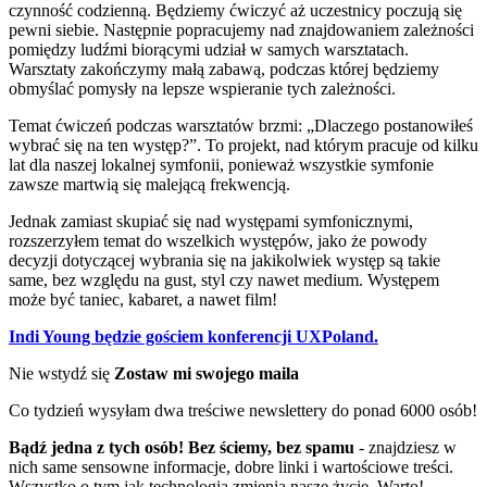
czynność codzienną. Będziemy ćwiczyć aż uczestnicy poczują się
pewni siebie. Następnie popracujemy nad znajdowaniem zależności
pomiędzy ludźmi biorącymi udział w samych warsztatach.
Warsztaty zakończymy małą zabawą, podczas której będziemy
obmyślać pomysły na lepsze wspieranie tych zależności.
Temat ćwiczeń podczas warsztatów brzmi: „Dlaczego postanowiłeś
wybrać się na ten występ?”. To projekt, nad którym pracuje od kilku
lat dla naszej lokalnej symfonii, ponieważ wszystkie symfonie
zawsze martwią się malejącą frekwencją.
Jednak zamiast skupiać się nad występami symfonicznymi,
rozszerzyłem temat do wszelkich występów, jako że powody
decyzji dotyczącej wybrania się na jakikolwiek występ są takie
same, bez względu na gust, styl czy nawet medium. Występem
może być taniec, kabaret, a nawet film!
Indi Young będzie gościem konferencji UXPoland.
Nie wstydź się
Zostaw mi swojego maila
Co tydzień wysyłam dwa treściwe newslettery do ponad 6000 osób!
Bądź jedna z tych osób! Bez ściemy, bez spamu
- znajdziesz w
nich same sensowne informacje, dobre linki i wartościowe treści.
Wszystko o tym jak technologia zmienia nasze życie. Warto!