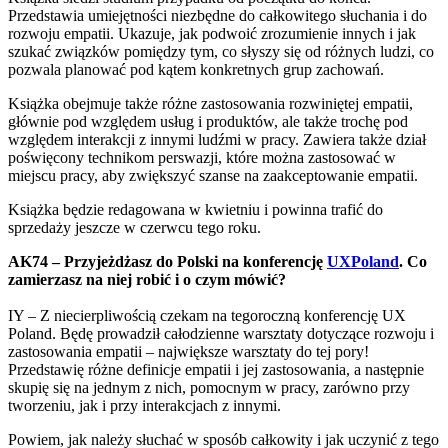
Przedstawia umiejętności niezbędne do całkowitego słuchania i do
rozwoju empatii. Ukazuje, jak podwoić zrozumienie innych i jak
szukać związków pomiędzy tym, co słyszy się od różnych ludzi, co
pozwala planować pod kątem konkretnych grup zachowań.
Książka obejmuje także różne zastosowania rozwiniętej empatii,
głównie pod względem usług i produktów, ale także trochę pod
względem interakcji z innymi ludźmi w pracy. Zawiera także dział
poświęcony technikom perswazji, które można zastosować w
miejscu pracy, aby zwiększyć szanse na zaakceptowanie empatii.
Książka będzie redagowana w kwietniu i powinna trafić do
sprzedaży jeszcze w czerwcu tego roku.
AK74 – Przyjeżdżasz do Polski na konferencję
UXPoland
. Co
zamierzasz na niej robić i o czym mówić?
IY – Z niecierpliwością czekam na tegoroczną konferencję UX
Poland. Będę prowadził całodzienne warsztaty dotyczące rozwoju i
zastosowania empatii – największe warsztaty do tej pory!
Przedstawię różne definicje empatii i jej zastosowania, a następnie
skupię się na jednym z nich, pomocnym w pracy, zarówno przy
tworzeniu, jak i przy interakcjach z innymi.
Powiem, jak należy słuchać w sposób całkowity i jak uczynić z tego