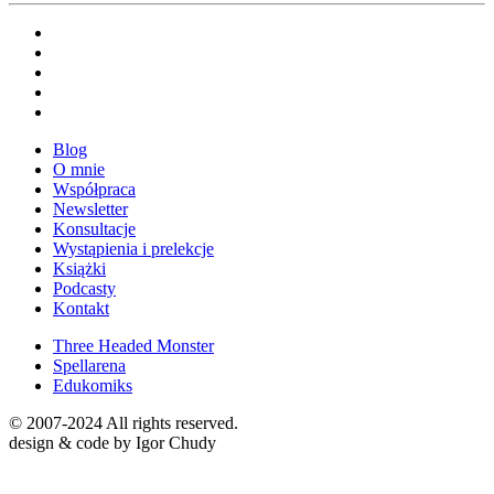
Blog
O mnie
Współpraca
Newsletter
Konsultacje
Wystąpienia i prelekcje
Książki
Podcasty
Kontakt
Three Headed Monster
Spellarena
Edukomiks
© 2007-2024 All rights reserved.
design & code by Igor Chudy