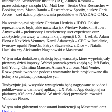
Information Architecture Institute (IAI), Andrea Resmini –
przewodniczący zarządu IAI, Matt Lee – Senior User Researcher w
Booking.com, Mateo Rando – Researcher w Spotify, a także Chris
Avore – szef działu projektowania produktów w NASDAQ OMX.
Na scenie pojawi się także Christian Hertlein z IDEO. Polskę
reprezentować będą takie nazwiska jak Wiesław Kotecki i Hubert
Anyżewski – prekursorzy i trendsetterzy user experience oraz
założyciele pierwszej w naszym kraju agencji UX – UseLab, Adam
Plona z NextWeb Ventures, Kamil Adamczyk – CEO w Intelclinic,
twórców opaski NeurOn, Patryk Strzelewicz z Dice + , Natalia
Hatalska czy Aleksander Naganowski z Mastercard.
W tym roku dodatkową atrakcją będą warsztaty, które wypełnią cały
pierwszy dzień imprezy. Wśród prowadzących znajdą się Jeff Parks,
Indi Young, Christina Mausser, Alisan Atvur oraz Matt Ventre.
Rozwiązania tworzone podczas warsztatów będą projektowane dla
jednej z organizacji pozarządowych.
Tradycyjnie już, wszystkie wystąpienia będą nagrywane na video i
publikowane w darmowej aplikacji UX Poland App dostępnej na
platformy iOS oraz Android. W niedalekiej przyszłości również
Windows Phone.
W tym roku głównymi sponsorami konferencji są Mastercard oraz
UseLab
.