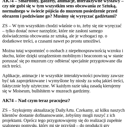
AK74 – Smartfony, gadżety, animacje, interaktywne wystawy –
czy nie gubi się w tym wszystkim sens obcowania ze Sztuką,
normalnego w świecie pójścia do muzeum posiedzenie przed
obrazem i podziwiane go? Musimy się wyręczać gadżetami?
ZS – W tym wszystkim chodzi właśnie o to, żeby się nie wyręczać
– tylko dostać nowe narzędzie, które nie zasłoni samego
doświadczenia obcowania ze sztuką, ale je wzbogaci np. o
dodatkowe treści, a czasami nawet po prostu umożliwi.
Można tutaj wspomnieć o osobach z niepełnosprawnością wzroku i
słuchu, które dzięki urządzeniom mobilnym i beaconom są w stanie
poruszać się po muzeum czy odbierać specjalnie przygotowane dla
nich treści.
Aplikacje, animacje i te wszystkie interaktywności powinny zawsze
być tak zaprojektowane i wymyślone by niosły za sobą jakieś treści,
faktycznie były użyteczne. W każdym razie taką zasadą kierujemy
się w Moiseum, bullshitem w muzeach gardzimy.
AK74 – Nad czym teraz pracujesz?
ZS – Szykujemy aktualizację DailyArtu. Czekamy, aż kilku naszych
klientów dostanie dofinansowanie, żebyśmy mogli ruszyć z ich
projektami. Oprócz tego przygotowujemy się do realizacji zupełnie
szalonego pomysłu, który mi się przyśnił – do produkcji gry