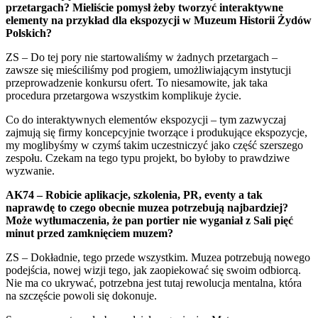
przetargach? Mieliście pomysł żeby tworzyć interaktywne
elementy na przykład dla ekspozycji w Muzeum Historii Żydów
Polskich?
ZS – Do tej pory nie startowaliśmy w żadnych przetargach –
zawsze się mieściliśmy pod progiem, umożliwiającym instytucji
przeprowadzenie konkursu ofert. To niesamowite, jak taka
procedura przetargowa wszystkim komplikuje życie.
Co do interaktywnych elementów ekspozycji – tym zazwyczaj
zajmują się firmy koncepcyjnie tworzące i produkujące ekspozycje,
my moglibyśmy w czymś takim uczestniczyć jako część szerszego
zespołu. Czekam na tego typu projekt, bo byłoby to prawdziwe
wyzwanie.
AK74 – Robicie aplikacje, szkolenia, PR, eventy a tak
naprawdę to czego obecnie muzea potrzebują najbardziej?
Może wytłumaczenia, że pan portier nie wyganiał z Sali pięć
minut przed zamknięciem muzem?
ZS – Dokładnie, tego przede wszystkim. Muzea potrzebują nowego
podejścia, nowej wizji tego, jak zaopiekować się swoim odbiorcą.
Nie ma co ukrywać, potrzebna jest tutaj rewolucja mentalna, która
na szczęście powoli się dokonuje.