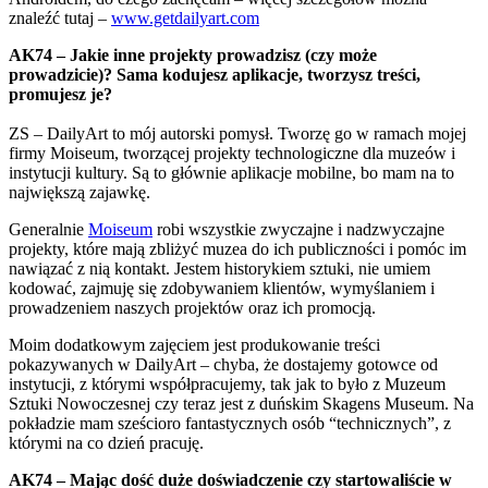
znaleźć tutaj –
www.getdailyart.com
AK74 – Jakie inne projekty prowadzisz (czy może
prowadzicie)? Sama kodujesz aplikacje, tworzysz treści,
promujesz je?
ZS – DailyArt to mój autorski pomysł. Tworzę go w ramach mojej
firmy Moiseum, tworzącej projekty technologiczne dla muzeów i
instytucji kultury. Są to głównie aplikacje mobilne, bo mam na to
największą zajawkę.
Generalnie
Moiseum
robi wszystkie zwyczajne i nadzwyczajne
projekty, które mają zbliżyć muzea do ich publiczności i pomóc im
nawiązać z nią kontakt. Jestem historykiem sztuki, nie umiem
kodować, zajmuję się zdobywaniem klientów, wymyślaniem i
prowadzeniem naszych projektów oraz ich promocją.
Moim dodatkowym zajęciem jest produkowanie treści
pokazywanych w DailyArt – chyba, że dostajemy gotowce od
instytucji, z którymi współpracujemy, tak jak to było z Muzeum
Sztuki Nowoczesnej czy teraz jest z duńskim Skagens Museum. Na
pokładzie mam sześcioro fantastycznych osób “technicznych”, z
którymi na co dzień pracuję.
AK74 – Mając dość duże doświadczenie czy startowaliście w