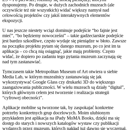
dysponujemy. Po drugie, w dużych zachodnich muzeach (ale
oczywiście też nie wszystkich) widać większy namysł nad
celowością projektów czy jakiś interaktywnych elementów
ekspozycji.
U nas jeszcze niestety wciąż dominuje podejście “bo fajnie jest
mieć”, “bo będziemy nowocześni” – takie gadżeciarskie podejście
jest bardzo szkodliwe, często wydaje się pieniądze w błoto. Zawsze
na początku projektu pytam się danego muzeum, po co jest im ta
aplikacja – co chcą nią osiągnąć, jakie mają problemy. Często
widać, że dopiero po zadaniu tego pytania muzeum zaczynają się
nad tym zastanawiać.
Tymczasem takie Metropolitan Museum of Art otwiera u siebie
Media Lab, w którym muzealnicy zastanawiają się jak
wykorzystywać Google Glass czy drukarki 3D do większego
zaangażowania publiczności. W wielu muzeach są działy “digital”,
których głównym celem jest tworzenie i realizacja strategii
“cyfrowej obecności”.
Aplikacje mobilne są tworzone tak, by zaspokajać konkretne
potrzeby konkretnych grup docelowych. Moim ulubionym
przykładem jest aplikacja na iPady MoMA Books, dzięki ma się
dostęp do starych i nowszych katalogów wystaw czy publikacji
wydanych przez muzeum, których nakład już dawno się wyczerpał.