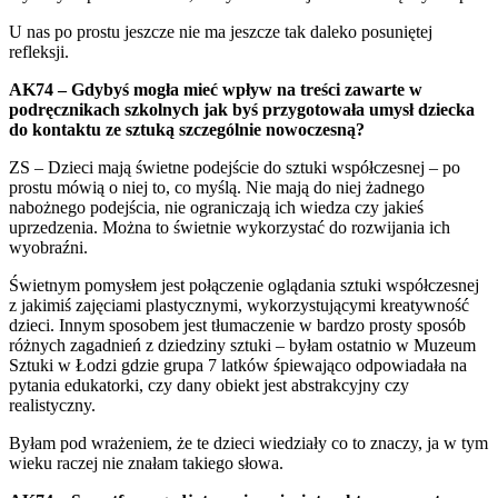
U nas po prostu jeszcze nie ma jeszcze tak daleko posuniętej
refleksji.
AK74 – Gdybyś mogła mieć wpływ na treści zawarte w
podręcznikach szkolnych jak byś przygotowała umysł dziecka
do kontaktu ze sztuką szczególnie nowoczesną?
ZS – Dzieci mają świetne podejście do sztuki współczesnej – po
prostu mówią o niej to, co myślą. Nie mają do niej żadnego
nabożnego podejścia, nie ograniczają ich wiedza czy jakieś
uprzedzenia. Można to świetnie wykorzystać do rozwijania ich
wyobraźni.
Świetnym pomysłem jest połączenie oglądania sztuki współczesnej
z jakimiś zajęciami plastycznymi, wykorzystującymi kreatywność
dzieci. Innym sposobem jest tłumaczenie w bardzo prosty sposób
różnych zagadnień z dziedziny sztuki – byłam ostatnio w Muzeum
Sztuki w Łodzi gdzie grupa 7 latków śpiewająco odpowiadała na
pytania edukatorki, czy dany obiekt jest abstrakcyjny czy
realistyczny.
Byłam pod wrażeniem, że te dzieci wiedziały co to znaczy, ja w tym
wieku raczej nie znałam takiego słowa.