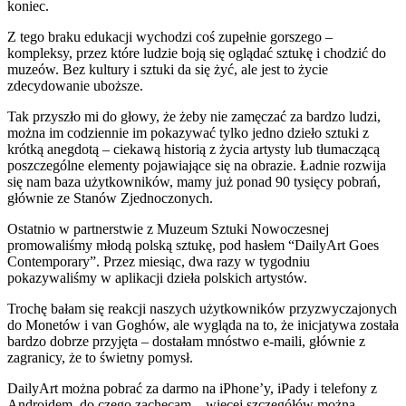
koniec.
Z tego braku edukacji wychodzi coś zupełnie gorszego –
kompleksy, przez które ludzie boją się oglądać sztukę i chodzić do
muzeów. Bez kultury i sztuki da się żyć, ale jest to życie
zdecydowanie uboższe.
Tak przyszło mi do głowy, że żeby nie zamęczać za bardzo ludzi,
można im codziennie im pokazywać tylko jedno dzieło sztuki z
krótką anegdotą – ciekawą historią z życia artysty lub tłumaczącą
poszczególne elementy pojawiające się na obrazie. Ładnie rozwija
się nam baza użytkowników, mamy już ponad 90 tysięcy pobrań,
głównie ze Stanów Zjednoczonych.
Ostatnio w partnerstwie z Muzeum Sztuki Nowoczesnej
promowaliśmy młodą polską sztukę, pod hasłem “DailyArt Goes
Contemporary”. Przez miesiąc, dwa razy w tygodniu
pokazywaliśmy w aplikacji dzieła polskich artystów.
Trochę bałam się reakcji naszych użytkowników przyzwyczajonych
do Monetów i van Goghów, ale wygląda na to, że inicjatywa została
bardzo dobrze przyjęta – dostałam mnóstwo e-maili, głównie z
zagranicy, że to świetny pomysł.
DailyArt można pobrać za darmo na iPhone’y, iPady i telefony z
Androidem, do czego zachęcam – więcej szczegółów można