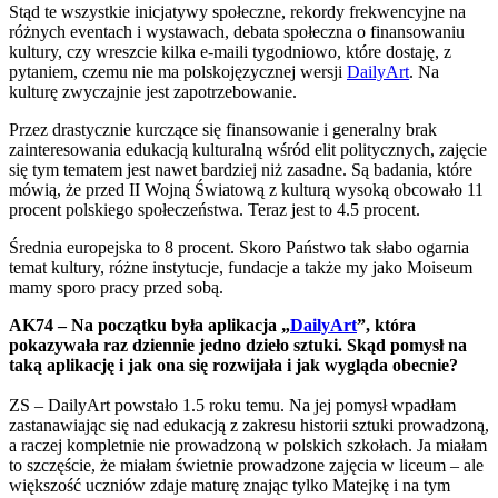
Stąd te wszystkie inicjatywy społeczne, rekordy frekwencyjne na
różnych eventach i wystawach, debata społeczna o finansowaniu
kultury, czy wreszcie kilka e-maili tygodniowo, które dostaję, z
pytaniem, czemu nie ma polskojęzycznej wersji
DailyArt
. Na
kulturę zwyczajnie jest zapotrzebowanie.
Przez drastycznie kurczące się finansowanie i generalny brak
zainteresowania edukacją kulturalną wśród elit politycznych, zajęcie
się tym tematem jest nawet bardziej niż zasadne. Są badania, które
mówią, że przed II Wojną Światową z kulturą wysoką obcowało 11
procent polskiego społeczeństwa. Teraz jest to 4.5 procent.
Średnia europejska to 8 procent. Skoro Państwo tak słabo ogarnia
temat kultury, różne instytucje, fundacje a także my jako Moiseum
mamy sporo pracy przed sobą.
AK74 – Na początku była aplikacja „
DailyArt
”, która
pokazywała raz dziennie jedno dzieło sztuki. Skąd pomysł na
taką aplikację i jak ona się rozwijała i jak wygląda obecnie?
ZS – DailyArt powstało 1.5 roku temu. Na jej pomysł wpadłam
zastanawiając się nad edukacją z zakresu historii sztuki prowadzoną,
a raczej kompletnie nie prowadzoną w polskich szkołach. Ja miałam
to szczęście, że miałam świetnie prowadzone zajęcia w liceum – ale
większość uczniów zdaje maturę znając tylko Matejkę i na tym