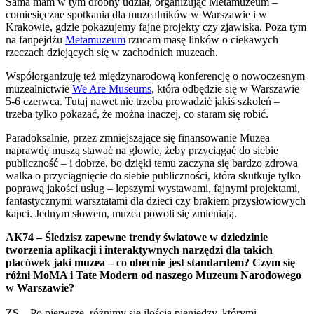
Sama mam w tym drobny udział, organizując Metamuzeum –
comiesięczne spotkania dla muzealników w Warszawie i w
Krakowie, gdzie pokazujemy fajne projekty czy zjawiska. Poza tym
na fanpejdżu
Metamuzeum
rzucam masę linków o ciekawych
rzeczach dziejących się w zachodnich muzeach.
Współorganizuję też międzynarodową konferencję o nowoczesnym
muzealnictwie
We Are Museums
, która odbędzie się w Warszawie
5-6 czerwca. Tutaj nawet nie trzeba prowadzić jakiś szkoleń –
trzeba tylko pokazać, że można inaczej, co staram się robić.
Paradoksalnie, przez zmniejszające się finansowanie Muzea
naprawdę muszą stawać na głowie, żeby przyciągać do siebie
publiczność – i dobrze, bo dzięki temu zaczyna się bardzo zdrowa
walka o przyciągnięcie do siebie publiczności, która skutkuje tylko
poprawą jakości usług – lepszymi wystawami, fajnymi projektami,
fantastycznymi warsztatami dla dzieci czy brakiem przysłowiowych
kapci. Jednym słowem, muzea powoli się zmieniają.
AK74 – Śledzisz zapewne trendy światowe w dziedzinie
tworzenia aplikacji i interaktywnych narzędzi dla takich
placówek jaki muzea – co obecnie jest standardem? Czym się
różni MoMA i Tate Modern od naszego Muzeum Narodowego
w Warszawie?
ZS – Po pierwsze, różnimy się ilością pieniędzy, którymi