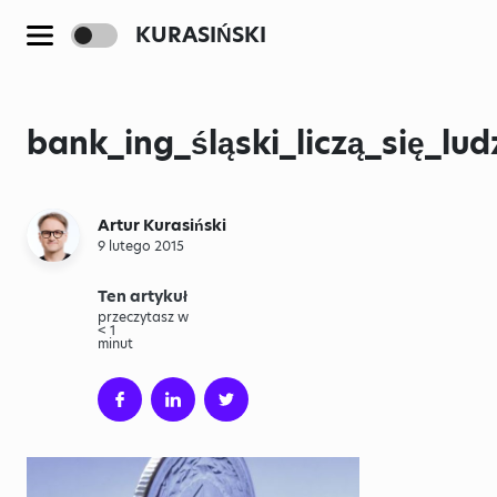
KURASIŃSKI
bank_ing_śląski_liczą_się_lu
Artur Kurasiński
9 lutego 2015
Ten artykuł
przeczytasz w
< 1
minut