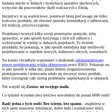
badania słuchu w Indiach i dystrybucji aparatów słuchowych,
wytyczne dla pracowników służb walczacych z Ebolą.
Inicjatywy te są wartościowe, ponieważ biorą pod uwagę nie tylko
końcowe produkty, ale również sposoby komunikacji z odbiorcami,
ich tradycję, przyzwyczajenia.
Projektanci tworzyli kilka wersji prototypów pomysłu, żeby
sprawdzić, w jaki sposób korzystają z nich ich odbiorcy i
wykorzystać tę wiedzę w dalszych projektach. To świetne
przykłady, bo pokazują, w jaki sposób metodyka daje możliwość
projektowania w zupełnie nowych, kulturowo obcych, warunkach.
Na koniec chciałbym wspomnieć o doskonale
udokumentowany
proces projektowania wózka sklepowego
przez IDEO. Pokazuje on,
w jaki sposób w kilka dni, dzięki dobrze zorganizowanemu
prototypowaniu i testowaniu udało się stworzyć nowy produkt,
który rozwiązuje cały szereg problemów napotykanych w sklepach.
Nie wstydź się
Zostaw mi swojego maila
Co tydzień wysyłam dwa treściwe newslettery do ponad 6000 osób!
Bądź jedna z tych osób! Bez ściemy, bez spamu
- znajdziesz w
nich same sensowne informacje, dobre linki i wartościowe treści.