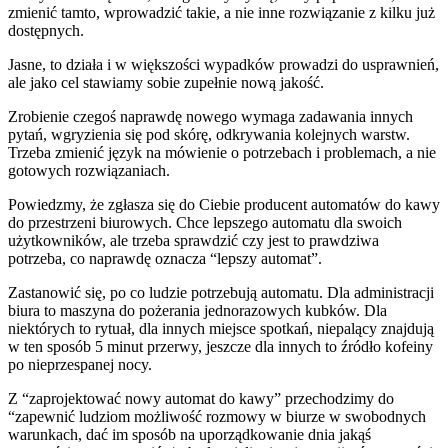
zmienić tamto, wprowadzić takie, a nie inne rozwiązanie z kilku już
dostępnych.
Jasne, to działa i w większości wypadków prowadzi do usprawnień,
ale jako cel stawiamy sobie zupełnie nową jakość.
Zrobienie czegoś naprawdę nowego wymaga zadawania innych
pytań, wgryzienia się pod skórę, odkrywania kolejnych warstw.
Trzeba zmienić język na mówienie o potrzebach i problemach, a nie
gotowych rozwiązaniach.
Powiedzmy, że zgłasza się do Ciebie producent automatów do kawy
do przestrzeni biurowych. Chce lepszego automatu dla swoich
użytkowników, ale trzeba sprawdzić czy jest to prawdziwa
potrzeba, co naprawdę oznacza “lepszy automat”.
Zastanowić się, po co ludzie potrzebują automatu. Dla administracji
biura to maszyna do pożerania jednorazowych kubków. Dla
niektórych to rytuał, dla innych miejsce spotkań, niepalący znajdują
w ten sposób 5 minut przerwy, jeszcze dla innych to źródło kofeiny
po nieprzespanej nocy.
Z “zaprojektować nowy automat do kawy” przechodzimy do
“zapewnić ludziom możliwość rozmowy w biurze w swobodnych
warunkach, dać im sposób na uporządkowanie dnia jakąś