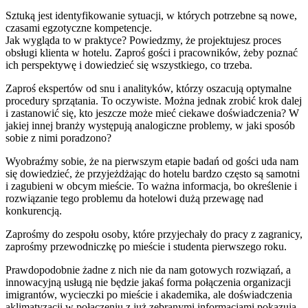
Sztuką jest identyfikowanie sytuacji, w których potrzebne są nowe,
czasami egzotyczne kompetencje.
Jak wygląda to w praktyce? Powiedzmy, że projektujesz proces
obsługi klienta w hotelu. Zaproś gości i pracowników, żeby poznać
ich perspektywę i dowiedzieć się wszystkiego, co trzeba.
Zaproś ekspertów od snu i analityków, którzy oszacują optymalne
procedury sprzątania. To oczywiste. Można jednak zrobić krok dalej
i zastanowić się, kto jeszcze może mieć ciekawe doświadczenia? W
jakiej innej branży występują analogiczne problemy, w jaki sposób
sobie z nimi poradzono?
Wyobraźmy sobie, że na pierwszym etapie badań od gości uda nam
się dowiedzieć, że przyjeżdżając do hotelu bardzo często są samotni
i zagubieni w obcym mieście. To ważna informacja, bo określenie i
rozwiązanie tego problemu da hotelowi dużą przewagę nad
konkurencją.
Zaprośmy do zespołu osoby, które przyjechały do pracy z zagranicy,
zaprośmy przewodniczkę po mieście i studenta pierwszego roku.
Prawdopodobnie żadne z nich nie da nam gotowych rozwiązań, a
innowacyjną usługą nie będzie jakaś forma połączenia organizacji
imigrantów, wycieczki po mieście i akademika, ale doświadczenia
aklimatyzacji w połączeniu z już zebranymi informacjami pokazują