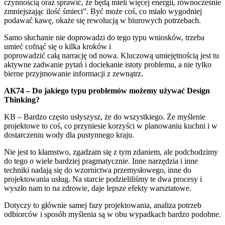
czynnością oraz sprawić, że będą mieli więcej energii, równocześnie
zmniejszając ilość śmieci”. Być może coś, co miało wygodniej
podawać kawę, okaże się rewolucją w biurowych potrzebach.
Samo słuchanie nie doprowadzi do tego typu wniosków, trzeba
umieć cofnąć się o kilka kroków i
poprowadzić całą narrację od nowa. Kluczową umiejętnością jest tu
aktywne zadwanie pytań i dociekanie istoty problemu, a nie tylko
bierne przyjmowanie informacji z zewnątrz.
AK74 – Do jakiego typu problemów możemy używać Design
Thinking?
KB – Bardzo często usłyszysz, że do wszystkiego. Że myślenie
projektowe to coś, co przyniesie korzyści w planowaniu kuchni i w
dostarczeniu wody dla pustynnego kraju.
Nie jest to kłamstwo, zgadzam się z tym zdaniem, ale podchodzimy
do tego o wiele bardziej pragmatycznie. Inne narzędzia i inne
techniki nadają się do wzornictwa przemysłowego, inne do
projektowania usług. Na starcie podzieliliśmy te dwa procesy i
wyszło nam to na zdrowie, daje lepsze efekty warsztatowe.
Dotyczy to głównie samej fazy projektowania, analiza potrzeb
odbiorców i sposób myślenia są w obu wypadkach bardzo podobne.