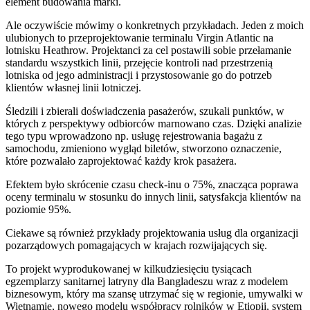
element budowania marki.
Ale oczywiście mówimy o konkretnych przykładach. Jeden z moich
ulubionych to przeprojektowanie terminalu Virgin Atlantic na
lotnisku Heathrow. Projektanci za cel postawili sobie przełamanie
standardu wszystkich linii, przejęcie kontroli nad przestrzenią
lotniska od jego administracji i przystosowanie go do potrzeb
klientów własnej linii lotniczej.
Śledzili i zbierali doświadczenia pasażerów, szukali punktów, w
których z perspektywy odbiorców marnowano czas. Dzięki analizie
tego typu wprowadzono np. usługę rejestrowania bagażu z
samochodu, zmieniono wygląd biletów, stworzono oznaczenie,
które pozwalało zaprojektować każdy krok pasażera.
Efektem było skrócenie czasu check-inu o 75%, znacząca poprawa
oceny terminalu w stosunku do innych linii, satysfakcja klientów na
poziomie 95%.
Ciekawe są również przykłady projektowania usług dla organizacji
pozarządowych pomagających w krajach rozwijających się.
To projekt wyprodukowanej w kilkudziesięciu tysiącach
egzemplarzy sanitarnej latryny dla Bangladeszu wraz z modelem
biznesowym, który ma szansę utrzymać się w regionie, umywalki w
Wietnamie, nowego modelu współpracy rolników w Etiopii, system