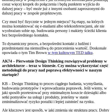
coraz więcej kropek do połączenia i będą punktem wyjścia do
dalszej pracy – być może już z innymi osobami zaproszonymi do
dalszej pracy w zespole projektowym.
Czy musi być fizycznie w jednym miejscu? Są etapy, na których
można kontaktować się e-mailami albo telekonferencjami, ale nie
wyobrażam sobie np. budowania persony i makiety ścieżki klienta
bez bezpośredniego kontaktu.
To dynamiczny proces, a bezpośredni kontakt z ludźmi i
przedmiotami ma niemożliwą do przecenienia wartość. Doskonale
opowiada o tym Tim Brown
w tym kultowym TED talku
.
AK74 – Pierwotnie Design Thinking rozwiązywał problemy w
architekturze – teraz w biznesie. Czy można wykorzystać część
metodologii do pracy nad poprawą efektywności w naszym
startupie?
KB – Design Thinking to proces ciągłego badania, wymyślania,
budowania prototypów i wprowadzania poprawek. Jeśli wiemy, w
jaki sposób przetestować przy minimalnym koszcie dziesiątki albo
setki pomysłów na usługi i produkty, jesteśmy w stanie
zminimalizować ryzyko porażki i lepiej zaistnieć na rynku.
Ale kluczowy jest sposób, w jaki zmienia się struktura pracy. Dobry