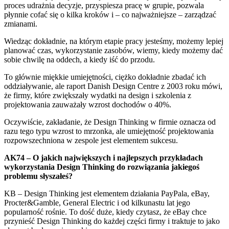
proces udrażnia decyzje, przyspiesza pracę w grupie, pozwala
płynnie cofać się o kilka kroków i – co najważniejsze – zarządzać
zmianami.
Wiedząc dokładnie, na którym etapie pracy jesteśmy, możemy lepiej
planować czas, wykorzystanie zasobów, wiemy, kiedy możemy dać
sobie chwilę na oddech, a kiedy iść do przodu.
To głównie miękkie umiejętności, ciężko dokładnie zbadać ich
oddziaływanie, ale raport Danish Design Centre z 2003 roku mówi,
że firmy, które zwiększały wydatki na design i szkolenia z
projektowania zauważały wzrost dochodów o 40%.
Oczywiście, zakładanie, że Design Thinking w firmie oznacza od
razu tego typu wzrost to mrzonka, ale umiejętność projektowania
rozpowszechniona w zespole jest elementem sukcesu.
AK74 – O jakich największych i najlepszych przykładach
wykorzystania Design Thinking do rozwiązania jakiegoś
problemu słyszałeś?
KB – Design Thinking jest elementem działania PayPala, eBay,
Procter&Gamble, General Electric i od kilkunastu lat jego
popularność rośnie. To dość duże, kiedy czytasz, że eBay chce
przynieść Design Thinking do każdej części firmy i traktuje to jako