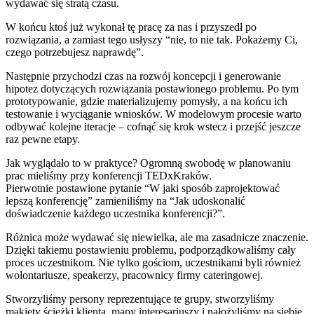
wydawać się stratą czasu.
W końcu ktoś już wykonał tę pracę za nas i przyszedł po
rozwiązania, a zamiast tego usłyszy “nie, to nie tak. Pokażemy Ci,
czego potrzebujesz naprawdę”.
Następnie przychodzi czas na rozwój koncepcji i generowanie
hipotez dotyczących rozwiązania postawionego problemu. Po tym
prototypowanie, gdzie materializujemy pomysły, a na końcu ich
testowanie i wyciąganie wniosków. W modelowym procesie warto
odbywać kolejne iteracje – cofnąć się krok wstecz i przejść jeszcze
raz pewne etapy.
Jak wyglądało to w praktyce? Ogromną swobodę w planowaniu
prac mieliśmy przy konferencji TEDxKraków.
Pierwotnie postawione pytanie “W jaki sposób zaprojektować
lepszą konferencję” zamieniliśmy na “Jak udoskonalić
doświadczenie każdego uczestnika konferencji?”.
Różnica może wydawać się niewielka, ale ma zasadnicze znaczenie.
Dzięki takiemu postawieniu problemu, podporządkowaliśmy cały
proces uczestnikom. Nie tylko gościom, uczestnikami byli również
wolontariusze, speakerzy, pracownicy firmy cateringowej.
Stworzyliśmy persony reprezentujące te grupy, stworzyliśmy
makiety ścieżki klienta, mapy interesariuszy i nałożyliśmy na siebie