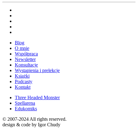
Blog
O mnie
Współpraca
Newsletter
Konsultacje
Wystąpienia i prelekcje
Książki
Podcasty
Kontakt
Three Headed Monster
Spellarena
Edukomiks
© 2007-2024 All rights reserved.
design & code by Igor Chudy