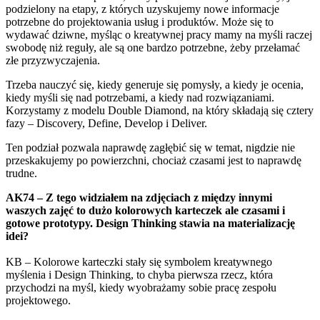
podzielony na etapy, z których uzyskujemy nowe informacje
potrzebne do projektowania usług i produktów. Może się to
wydawać dziwne, myśląc o kreatywnej pracy mamy na myśli raczej
swobodę niż reguły, ale są one bardzo potrzebne, żeby przełamać
złe przyzwyczajenia.
Trzeba nauczyć się, kiedy generuje się pomysły, a kiedy je ocenia,
kiedy myśli się nad potrzebami, a kiedy nad rozwiązaniami.
Korzystamy z modelu Double Diamond, na który składają się cztery
fazy – Discovery, Define, Develop i Deliver.
Ten podział pozwala naprawdę zagłębić się w temat, nigdzie nie
przeskakujemy po powierzchni, chociaż czasami jest to naprawdę
trudne.
AK74 – Z tego widziałem na zdjęciach z między innymi
waszych zajęć to dużo kolorowych karteczek ale czasami i
gotowe prototypy. Design Thinking stawia na materializację
idei?
KB – Kolorowe karteczki stały się symbolem kreatywnego
myślenia i Design Thinking, to chyba pierwsza rzecz, która
przychodzi na myśl, kiedy wyobrażamy sobie pracę zespołu
projektowego.