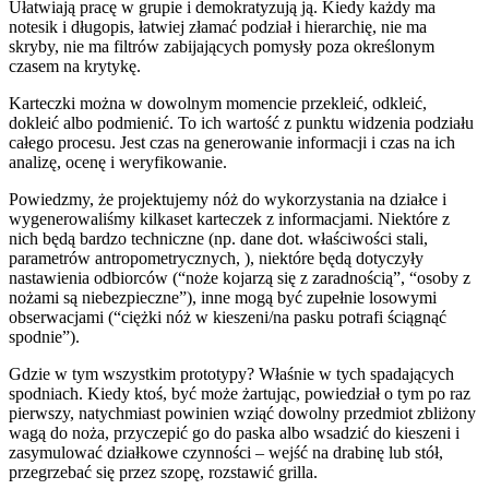
Ułatwiają pracę w grupie i demokratyzują ją. Kiedy każdy ma
notesik i długopis, łatwiej złamać podział i hierarchię, nie ma
skryby, nie ma filtrów zabijających pomysły poza określonym
czasem na krytykę.
Karteczki można w dowolnym momencie przekleić, odkleić,
dokleić albo podmienić. To ich wartość z punktu widzenia podziału
całego procesu. Jest czas na generowanie informacji i czas na ich
analizę, ocenę i weryfikowanie.
Powiedzmy, że projektujemy nóż do wykorzystania na działce i
wygenerowaliśmy kilkaset karteczek z informacjami. Niektóre z
nich będą bardzo techniczne (np. dane dot. właściwości stali,
parametrów antropometrycznych, ), niektóre będą dotyczyły
nastawienia odbiorców (“noże kojarzą się z zaradnością”, “osoby z
nożami są niebezpieczne”), inne mogą być zupełnie losowymi
obserwacjami (“ciężki nóż w kieszeni/na pasku potrafi ściągnąć
spodnie”).
Gdzie w tym wszystkim prototypy? Właśnie w tych spadających
spodniach. Kiedy ktoś, być może żartując, powiedział o tym po raz
pierwszy, natychmiast powinien wziąć dowolny przedmiot zbliżony
wagą do noża, przyczepić go do paska albo wsadzić do kieszeni i
zasymulować działkowe czynności – wejść na drabinę lub stół,
przegrzebać się przez szopę, rozstawić grilla.