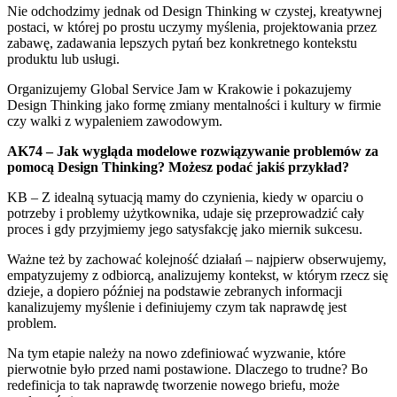
Nie odchodzimy jednak od Design Thinking w czystej, kreatywnej
postaci, w której po prostu uczymy myślenia, projektowania przez
zabawę, zadawania lepszych pytań bez konkretnego kontekstu
produktu lub usługi.
Organizujemy Global Service Jam w Krakowie i pokazujemy
Design Thinking jako formę zmiany mentalności i kultury w firmie
czy walki z wypaleniem zawodowym.
AK74 – Jak wygląda modelowe rozwiązywanie problemów za
pomocą Design Thinking? Możesz podać jakiś przykład?
KB – Z idealną sytuacją mamy do czynienia, kiedy w oparciu o
potrzeby i problemy użytkownika, udaje się przeprowadzić cały
proces i gdy przyjmiemy jego satysfakcję jako miernik sukcesu.
Ważne też by zachować kolejność działań – najpierw obserwujemy,
empatyzujemy z odbiorcą, analizujemy kontekst, w którym rzecz się
dzieje, a dopiero później na podstawie zebranych informacji
kanalizujemy myślenie i definiujemy czym tak naprawdę jest
problem.
Na tym etapie należy na nowo zdefiniować wyzwanie, które
pierwotnie było przed nami postawione. Dlaczego to trudne? Bo
redefinicja to tak naprawdę tworzenie nowego briefu, może