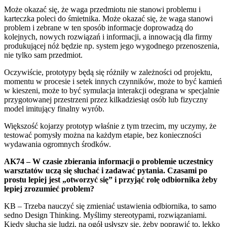
Może okazać się, że waga przedmiotu nie stanowi problemu i
karteczka poleci do śmietnika. Może okazać się, że waga stanowi
problem i zebrane w ten sposób informacje doprowadzą do
kolejnych, nowych rozwiązań i informacji, a innowacją dla firmy
produkującej nóż będzie np. system jego wygodnego przenoszenia,
nie tylko sam przedmiot.
Oczywiście, prototypy będą się różniły w zależności od projektu,
momentu w procesie i setek innych czynników, może to być kamień
w kieszeni, może to być symulacja interakcji odegrana w specjalnie
przygotowanej przestrzeni przez kilkadziesiąt osób lub fizyczny
model imitujący finalny wyrób.
Większość kojarzy prototyp właśnie z tym trzecim, my uczymy, że
testować pomysły można na każdym etapie, bez konieczności
wydawania ogromnych środków.
AK74 – W czasie zbierania informacji o problemie uczestnicy
warsztatów uczą się słuchać i zadawać pytania. Czasami po
prostu lepiej jest „otworzyć się” i przyjąć rolę odbiornika żeby
lepiej zrozumieć problem?
KB – Trzeba nauczyć się zmieniać ustawienia odbiornika, to samo
sedno Design Thinking. Myślimy stereotypami, rozwiązaniami.
Kiedy słucha się ludzi, na ogół usłyszy się, żeby poprawić to, lekko