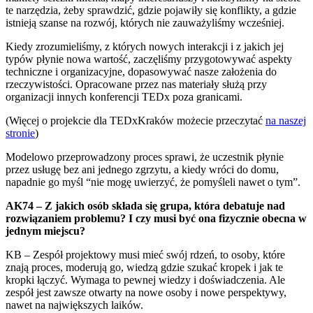
te narzędzia, żeby sprawdzić, gdzie pojawiły się konflikty, a gdzie
istnieją szanse na rozwój, których nie zauważyliśmy wcześniej.
Kiedy zrozumieliśmy, z których nowych interakcji i z jakich jej
typów płynie nowa wartość, zaczęliśmy przygotowywać aspekty
techniczne i organizacyjne, dopasowywać nasze założenia do
rzeczywistości. Opracowane przez nas materiały służą przy
organizacji innych konferencji TEDx poza granicami.
(Więcej o projekcie dla TEDxKraków możecie przeczytać
na naszej
stronie
)
Modelowo przeprowadzony proces sprawi, że uczestnik płynie
przez usługę bez ani jednego zgrzytu, a kiedy wróci do domu,
napadnie go myśl “nie mogę uwierzyć, że pomyśleli nawet o tym”.
AK74 – Z jakich osób składa się grupa, która debatuje nad
rozwiązaniem problemu? I czy musi być ona fizycznie obecna w
jednym miejscu?
KB – Zespół projektowy musi mieć swój rdzeń, to osoby, które
znają proces, moderują go, wiedzą gdzie szukać kropek i jak te
kropki łączyć. Wymaga to pewnej wiedzy i doświadczenia. Ale
zespół jest zawsze otwarty na nowe osoby i nowe perspektywy,
nawet na największych laików.