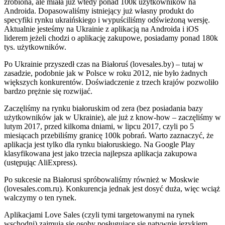
zrobiona, ale miała już wtedy ponad 100k użytkowników na
Androida. Dopasowaliśmy istniejący już własny produkt do
specyfiki rynku ukraińskiego i wypuściliśmy odświeżoną wersję.
Aktualnie jesteśmy na Ukrainie z aplikacją na Androida i iOS
liderem jeżeli chodzi o aplikację zakupowe, posiadamy ponad 180k
tys. użytkowników.
Po Ukrainie przyszedł czas na Białoruś (lovesales.by) – tutaj w
zasadzie, podobnie jak w Polsce w roku 2012, nie było żadnych
większych konkurentów. Doświadczenie z trzech krajów pozwoliło
bardzo prężnie się rozwijać.
Zaczęliśmy na rynku białoruskim od zera (bez posiadania bazy
użytkowników jak w Ukrainie), ale już z know-how – zaczęliśmy w
lutym 2017, przed kilkoma dniami, w lipcu 2017, czyli po 5
miesiącach przebiliśmy granicę 100k pobrań. Warto zaznaczyć, że
aplikacja jest tylko dla rynku białoruskiego. Na Google Play
klasyfikowana jest jako trzecia najlepsza aplikacja zakupowa
(ustępując AliExpress).
Po sukcesie na Białorusi spróbowaliśmy również w Moskwie
(lovesales.com.ru). Konkurencja jednak jest dosyć duża, więc wciąż
walczymy o ten rynek.
Aplikacjami Love Sales (czyli tymi targetowanymi na rynek
wschodni) zajmują się osoby posługujące się natywnie językiem