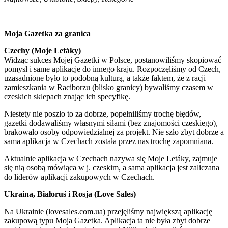
Moja Gazetka za granica
Czechy (Moje Letáky)
Widząc sukces Mojej Gazetki w Polsce, postanowiliśmy skopiować
pomysł i same aplikacje do innego kraju. Rozpoczęliśmy od Czech,
uzasadnione było to podobną kulturą, a także faktem, że z racji
zamieszkania w Raciborzu (blisko granicy) bywaliśmy czasem w
czeskich sklepach znając ich specyfikę.
Niestety nie poszło to za dobrze, popełniliśmy trochę błędów,
gazetki dodawaliśmy własnymi siłami (bez znajomości czeskiego),
brakowało osoby odpowiedzialnej za projekt. Nie szło zbyt dobrze a
sama aplikacja w Czechach została przez nas trochę zapomniana.
Aktualnie aplikacja w Czechach nazywa się Moje Letáky, zajmuje
się nią osobą mówiąca w j. czeskim, a sama aplikacja jest zaliczana
do liderów aplikacji zakupowych w Czechach.
Ukraina, Białoruś i Rosja (Love Sales)
Na Ukrainie (lovesales.com.ua) przejęliśmy największą aplikację
zakupową typu Moja Gazetka. Aplikacja ta nie była zbyt dobrze