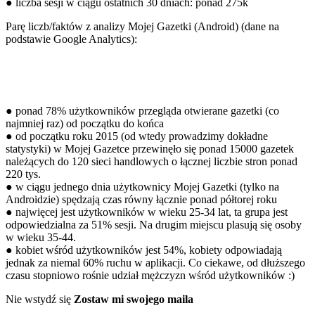
● liczba sesji w ciągu ostatnich 30 dniach: ponad 275k
Parę liczb/faktów z analizy Mojej Gazetki (Android) (dane na
podstawie Google Analytics):
● ponad 78% użytkowników przegląda otwierane gazetki (co
najmniej raz) od początku do końca
● od początku roku 2015 (od wtedy prowadzimy dokładne
statystyki) w Mojej Gazetce przewinęło się ponad 15000 gazetek
należących do 120 sieci handlowych o łącznej liczbie stron ponad
220 tys.
● w ciągu jednego dnia użytkownicy Mojej Gazetki (tylko na
Androidzie) spędzają czas równy łącznie ponad półtorej roku
● najwięcej jest użytkowników w wieku 25-34 lat, ta grupa jest
odpowiedzialna za 51% sesji. Na drugim miejscu plasują się osoby
w wieku 35-44.
● kobiet wśród użytkowników jest 54%, kobiety odpowiadają
jednak za niemal 60% ruchu w aplikacji. Co ciekawe, od dłuższego
czasu stopniowo rośnie udział mężczyzn wśród użytkowników :)
Nie wstydź się
Zostaw mi swojego maila