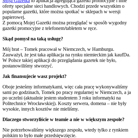
Moja Gazetka
to aplikacja agregująca gazetki promocyjne i inne
oferty specjalne sieci handlowych. Chodzi przede wszystkim o
popularne gazetki, które można spotkać w sklepach w wersji
papierowej.
Z pomocą Mojej Gazetki można przeglądać w sposób wygodny
gazetki promocyjne z telefonem/tabletem w ręce.
Skąd pomysł na taką usługę?
Mój brat – Tomek pracował w Niemczech, w Hamburgu.
Zauważył, że jest taka aplikacja na rynku niemieckim jak kaufDa.
W Polsce takiej aplikacji do przeglądania gazetek nie było,
postanowiliśmy stworzyć.
Jak finansujecie wasz projekt?
Oboje jesteśmy informatykami, więc cała pracę wykonywaliśmy
sami po godzinach, Tomek po pracy regularnej w Niemczech, a ja
po uczelni (aktualnie jestem studentem 3 roku informatyki na
Politechnice Wrocławskiej). Koszty serwera, domena – nie były
wysokie, innych kosztów nie mieliśmy.
Dlaczego stworzyliście w teamie a nie w większym zespole?
Nie potrzebowaliśmy większego zespołu, wtedy tylko z rynkiem
polskim to było małe przedsięwzięcie.