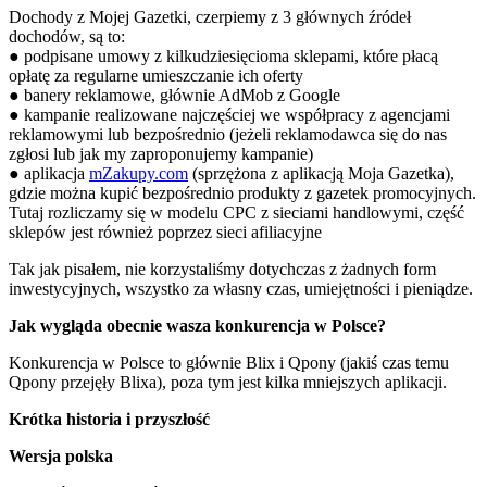
Dochody z Mojej Gazetki, czerpiemy z 3 głównych źródeł
dochodów, są to:
● podpisane umowy z kilkudziesięcioma sklepami, które płacą
opłatę za regularne umieszczanie ich oferty
● banery reklamowe, głównie AdMob z Google
● kampanie realizowane najczęściej we współpracy z agencjami
reklamowymi lub bezpośrednio (jeżeli reklamodawca się do nas
zgłosi lub jak my zaproponujemy kampanie)
● aplikacja
mZakupy.com
(sprzężona z aplikacją Moja Gazetka),
gdzie można kupić bezpośrednio produkty z gazetek promocyjnych.
Tutaj rozliczamy się w modelu CPC z sieciami handlowymi, część
sklepów jest również poprzez sieci afiliacyjne
Tak jak pisałem, nie korzystaliśmy dotychczas z żadnych form
inwestycyjnych, wszystko za własny czas, umiejętności i pieniądze.
Jak wygląda obecnie wasza konkurencja w Polsce?
Konkurencja w Polsce to głównie Blix i Qpony (jakiś czas temu
Qpony przejęły Blixa), poza tym jest kilka mniejszych aplikacji.
Krótka historia i przyszłość
Wersja polska