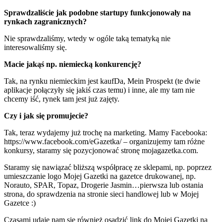
Sprawdzaliście jak podobne startupy funkcjonowały na
rynkach zagranicznych?
Nie sprawdzaliśmy, wtedy w ogóle taką tematyką nie
interesowaliśmy się.
Macie jakąś np. niemiecką konkurencję?
Tak, na rynku niemieckim jest kaufDa, Mein Prospekt (te dwie
aplikacje połączyły się jakiś czas temu) i inne, ale my tam nie
chcemy iść, rynek tam jest już zajęty.
Czy i jak się promujecie?
Tak, teraz wydajemy już trochę na marketing. Mamy Facebooka:
https://www.facebook.com/eGazetka/ – organizujemy tam różne
konkursy, staramy się pozycjonować stronę mojagazetka.com.
Staramy się nawiązać bliższą współpracę ze sklepami, np. poprzez
umieszczanie logo Mojej Gazetki na gazetce drukowanej, np.
Norauto, SPAR, Topaz, Drogerie Jasmin…pierwsza lub ostania
strona, do sprawdzenia na stronie sieci handlowej lub w Mojej
Gazetce :)
Czasami udaje nam się również osadzić link do Mojej Gazetki na