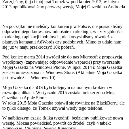
Zaczęliśmy, tj. ja i mój brat Tomek w pod koniec 2012, w lutym
2013 opublikowaliśmy pierwszą wersję Mojej Gazetki na Androida.
Na początku nie mieliśmy konkurencji w Polsce, nie posiadaliśmy
odpowiedniego know-how odnośnie marketingu, w szczególności
marketingu aplikacji mobilnych, nie korzystaliśmy również z
płatnych kampanii AdWords czy podobnych. Mimo to udało nam
się już w maju przekroczyć 10k pobrań.
Pod koniec marca 2014 zwrócił się do nas Microsoft z propozycją
współpracy (zapewniając odpowiednie wsparcie) przy tworzeniu
Mojej Gazetki na Windows Phone. W lipcu 2014 r. Moja Gazetka
została umieszczona na Windows Store. (Aktualnie Moja Gazetka
jest również na Windows 10).
Moja Gazetka dla iOS była kolejnym naturalnym krokiem w
rozwoju aplikacji. W styczniu 2015 została umieszczona Moja
Gazetka na Apple Store.
W roku 2015 Moja Gazetka pojawił się również na BlackBerry, ale
to tylko dlatego, że Tomek używał wtedy tego telefonu.
W najbliższym czasie (kilka tygodni), będziemy publikować nową
wersję. Można powiedzieć, powrót do źródeł, czyli 4 tabek:
Najnowsze, Ulubione, Sklepy, Kategorie