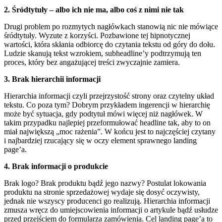
2. Śródtytuły – albo ich nie ma, albo coś z nimi nie tak
Drugi problem po rozmytych nagłówkach stanowią nic nie mówiące
śródtytuły. Wyzute z korzyści. Pozbawione tej hipnotycznej
wartości, która skłania odbiorcę do czytania tekstu od góry do dołu.
Ludzie skanują tekst wzrokiem, subheadline’y podtrzymują ten
proces, który bez angażującej treści zwyczajnie zamiera.
3. Brak hierarchii informacji
Hierarchia informacji czyli przejrzystość strony oraz czytelny układ
tekstu. Co poza tym? Dobrym przykładem ingerencji w hierarchię
może być sytuacja, gdy podtytuł mówi więcej niż nagłówek. W
takim przypadku najlepiej przeformułować headline tak, aby to on
miał największą „moc rażenia”. W końcu jest to najczęściej czytany
i najbardziej rzucający się w oczy element sprawnego landing
page’a.
4. Brak informacji o produkcie
Brak logo? Brak produktu bądź jego nazwy? Postulat lokowania
produktu na stronie sprzedażowej wydaje się dosyć oczywisty,
jednak nie wszyscy producenci go realizują. Hierarchia informacji
zmusza wręcz do umiejscowienia informacji o artykule bądź usłudze
przed przejściem do formularza zamówienia. Cel landing page’a to