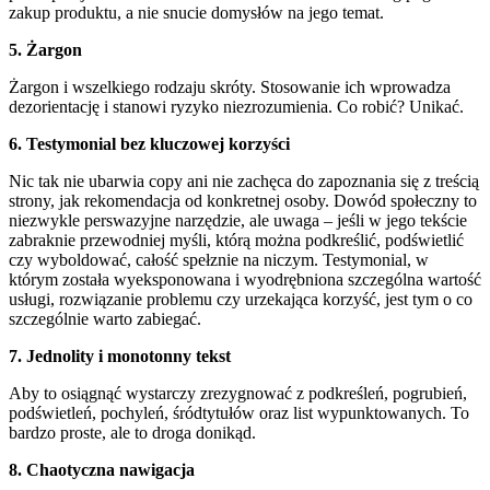
zakup produktu, a nie snucie domysłów na jego temat.
5. Żargon
Żargon i wszelkiego rodzaju skróty. Stosowanie ich wprowadza
dezorientację i stanowi ryzyko niezrozumienia. Co robić? Unikać.
6. Testymonial bez kluczowej korzyści
Nic tak nie ubarwia copy ani nie zachęca do zapoznania się z treścią
strony, jak rekomendacja od konkretnej osoby. Dowód społeczny to
niezwykle perswazyjne narzędzie, ale uwaga – jeśli w jego tekście
zabraknie przewodniej myśli, którą można podkreślić, podświetlić
czy wyboldować, całość spełznie na niczym. Testymonial, w
którym została wyeksponowana i wyodrębniona szczególna wartość
usługi, rozwiązanie problemu czy urzekająca korzyść, jest tym o co
szczególnie warto zabiegać.
7. Jednolity i monotonny tekst
Aby to osiągnąć wystarczy zrezygnować z podkreśleń, pogrubień,
podświetleń, pochyleń, śródtytułów oraz list wypunktowanych. To
bardzo proste, ale to droga donikąd.
8. Chaotyczna nawigacja