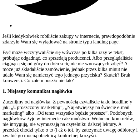
Jeśli kiedykolwiek robiliście zakupy w internecie, prawdopodobnie
zdarzyło Wam się wylądować na stronie typu landing page.
Być może wczytywaliście się wówczas po kilka razy w tekst,
próbując odgadnąć, co sprzedają producenci. Albo przeglądaliście
ciągnącą się od góry do dołu serię nic nie wnoszących zdjęć? A
może już składaliście zamówienie, jednak przez kilka minut nie
udało Wam się namierzyć tego jednego przycisku? Skutek? Brak
konwersji. Co zatem poszło nie tak?
1. Niejasny komunikat nagłówka
Zacznijmy od nagłówka. Z pewnością czytaliście takie headline’y
jak: „Uproszczony marketing”, „Najłatwiejszy na świecie e-mail
marketing” albo „Od teraz wszystko będzie prostsze”. Podobnych
nagłówków żyje w internecie całe mnóstwo. Wolne od konkretów,
nie intrygują, nie wymuszają na czytelniku dalszej lektury. A
przecież chodzi tylko o to (i aż o to), by zatrzymać uwagę odbiorcy i
zwabić go mocną obietnicą konkretnej korzyści.