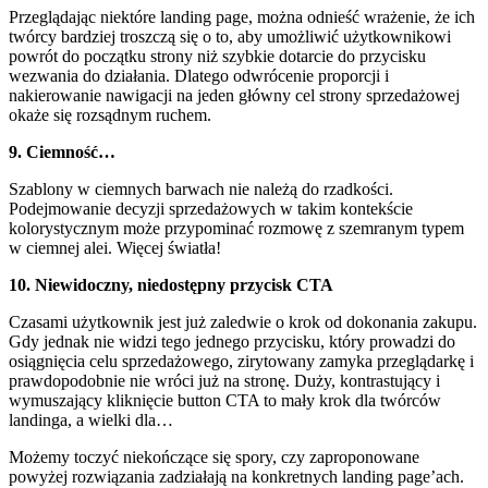
Przeglądając niektóre landing page, można odnieść wrażenie, że ich
twórcy bardziej troszczą się o to, aby umożliwić użytkownikowi
powrót do początku strony niż szybkie dotarcie do przycisku
wezwania do działania. Dlatego odwrócenie proporcji i
nakierowanie nawigacji na jeden główny cel strony sprzedażowej
okaże się rozsądnym ruchem.
9. Ciemność…
Szablony w ciemnych barwach nie należą do rzadkości.
Podejmowanie decyzji sprzedażowych w takim kontekście
kolorystycznym może przypominać rozmowę z szemranym typem
w ciemnej alei. Więcej światła!
10. Niewidoczny, niedostępny przycisk CTA
Czasami użytkownik jest już zaledwie o krok od dokonania zakupu.
Gdy jednak nie widzi tego jednego przycisku, który prowadzi do
osiągnięcia celu sprzedażowego, zirytowany zamyka przeglądarkę i
prawdopodobnie nie wróci już na stronę. Duży, kontrastujący i
wymuszający kliknięcie button CTA to mały krok dla twórców
landinga, a wielki dla…
Możemy toczyć niekończące się spory, czy zaproponowane
powyżej rozwiązania zadziałają na konkretnych landing page’ach.