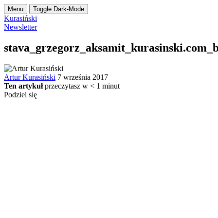
Menu
Toggle Dark-Mode
Kurasiński
Newsletter
stava_grzegorz_aksamit_kurasinski.com_b
Artur Kurasiński
7 września 2017
Ten artykuł
przeczytasz w
< 1
minut
Podziel się