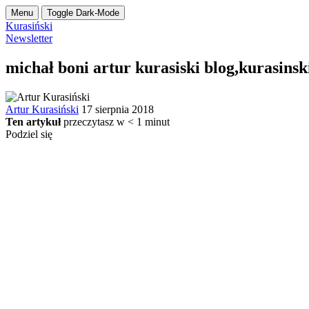
Menu
Toggle Dark-Mode
Kurasiński
Newsletter
michał boni artur kurasiski blog,kurasins
Artur Kurasiński
17 sierpnia 2018
Ten artykuł
przeczytasz w
< 1
minut
Podziel się