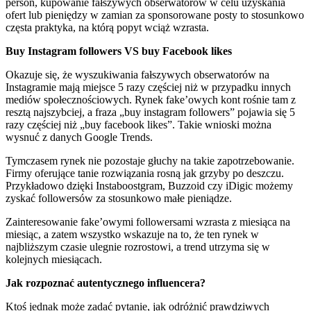
person, kupowanie fałszywych obserwatorów w celu uzyskania
ofert lub pieniędzy w zamian za sponsorowane posty to stosunkowo
częsta praktyka, na którą popyt wciąż wzrasta.
Buy Instagram followers VS buy Facebook likes
Okazuje się, że wyszukiwania fałszywych obserwatorów na
Instagramie mają miejsce 5 razy częściej niż w przypadku innych
mediów społecznościowych. Rynek fake’owych kont rośnie tam z
resztą najszybciej, a fraza „buy instagram followers” pojawia się 5
razy częściej niż „buy facebook likes”. Takie wnioski można
wysnuć z danych Google Trends.
Tymczasem rynek nie pozostaje głuchy na takie zapotrzebowanie.
Firmy oferujące tanie rozwiązania rosną jak grzyby po deszczu.
Przykładowo dzięki Instaboostgram, Buzzoid czy iDigic możemy
zyskać followersów za stosunkowo małe pieniądze.
Zainteresowanie fake’owymi followersami wzrasta z miesiąca na
miesiąc, a zatem wszystko wskazuje na to, że ten rynek w
najbliższym czasie ulegnie rozrostowi, a trend utrzyma się w
kolejnych miesiącach.
Jak rozpoznać autentycznego influencera?
Ktoś jednak może zadać pytanie, jak odróżnić prawdziwych