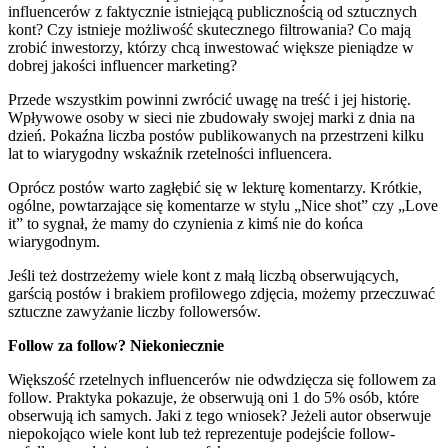
influencerów z faktycznie istniejącą publicznością od sztucznych
kont? Czy istnieje możliwość skutecznego filtrowania? Co mają
zrobić inwestorzy, którzy chcą inwestować większe pieniądze w
dobrej jakości influencer marketing?
Przede wszystkim powinni zwrócić uwagę na treść i jej historię.
Wpływowe osoby w sieci nie zbudowały swojej marki z dnia na
dzień. Pokaźna liczba postów publikowanych na przestrzeni kilku
lat to wiarygodny wskaźnik rzetelności influencera.
Oprócz postów warto zagłębić się w lekturę komentarzy. Krótkie,
ogólne, powtarzające się komentarze w stylu „Nice shot” czy „Love
it” to sygnał, że mamy do czynienia z kimś nie do końca
wiarygodnym.
Jeśli też dostrzeżemy wiele kont z małą liczbą obserwujących,
garścią postów i brakiem profilowego zdjęcia, możemy przeczuwać
sztuczne zawyżanie liczby followersów.
Follow za follow? Niekoniecznie
Większość rzetelnych influencerów nie odwdzięcza się followem za
follow. Praktyka pokazuje, że obserwują oni 1 do 5% osób, które
obserwują ich samych. Jaki z tego wniosek? Jeżeli autor obserwuje
niepokojąco wiele kont lub też reprezentuje podejście follow-