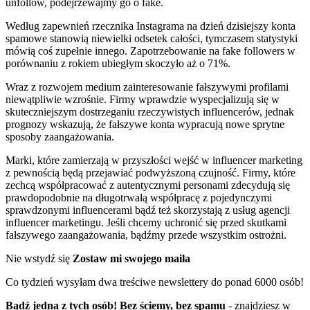
unfollow, podejrzewajmy go o fake.
Według zapewnień rzecznika Instagrama na dzień dzisiejszy konta
spamowe stanowią niewielki odsetek całości, tymczasem statystyki
mówią coś zupełnie innego. Zapotrzebowanie na fake followers w
porównaniu z rokiem ubiegłym skoczyło aż o 71%.
Wraz z rozwojem medium zainteresowanie fałszywymi profilami
niewątpliwie wzrośnie. Firmy wprawdzie wyspecjalizują się w
skuteczniejszym dostrzeganiu rzeczywistych influencerów, jednak
prognozy wskazują, że fałszywe konta wypracują nowe sprytne
sposoby zaangażowania.
Marki, które zamierzają w przyszłości wejść w influencer marketing
z pewnością będą przejawiać podwyższoną czujność. Firmy, które
zechcą współpracować z autentycznymi personami zdecydują się
prawdopodobnie na długotrwałą współpracę z pojedynczymi
sprawdzonymi influencerami bądź też skorzystają z usług agencji
influencer marketingu. Jeśli chcemy uchronić się przed skutkami
fałszywego zaangażowania, bądźmy przede wszystkim ostrożni.
Nie wstydź się
Zostaw mi swojego maila
Co tydzień wysyłam dwa treściwe newslettery do ponad 6000 osób!
Bądź jedna z tych osób! Bez ściemy, bez spamu
- znajdziesz w