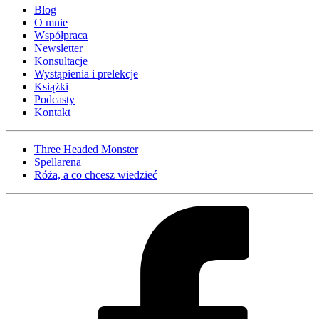
Blog
O mnie
Współpraca
Newsletter
Konsultacje
Wystąpienia i prelekcje
Książki
Podcasty
Kontakt
Three Headed Monster
Spellarena
Róża, a co chcesz wiedzieć