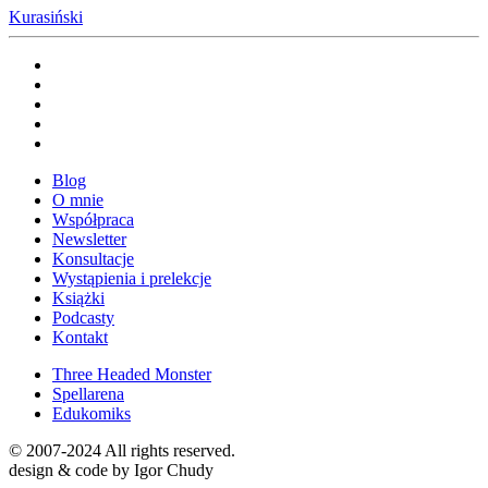
Kurasiński
Blog
O mnie
Współpraca
Newsletter
Konsultacje
Wystąpienia i prelekcje
Książki
Podcasty
Kontakt
Three Headed Monster
Spellarena
Edukomiks
© 2007-2024 All rights reserved.
design & code by Igor Chudy