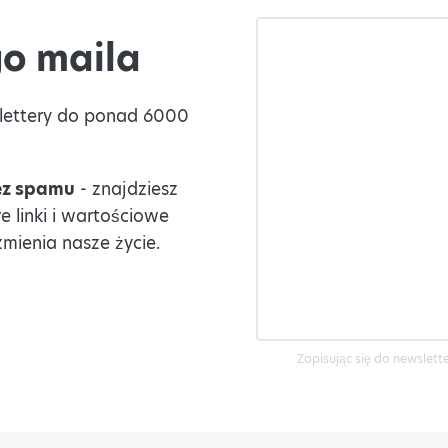
o maila
lettery do ponad 6000
bez spamu
- znajdziesz
 linki i wartościowe
zmienia nasze życie.
Zapisując się do newslet