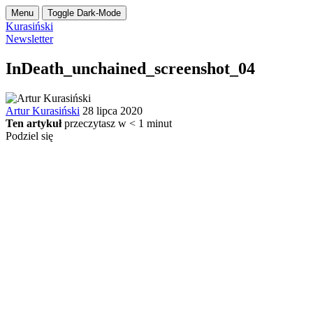
Menu
Toggle Dark-Mode
Kurasiński
Newsletter
InDeath_unchained_screenshot_04
Artur Kurasiński
28 lipca 2020
Ten artykuł
przeczytasz w
< 1
minut
Podziel się