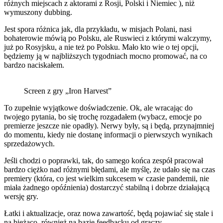
różnych miejscach z aktorami z Rosji, Polski i Niemiec ), niż
wymuszony dubbing.
Jest spora różnica jak, dla przykładu, w misjach Polani, nasi
bohaterowie mówią po Polsku, ale Ruswieci z którymi walczymy,
już po Rosyjsku, a nie też po Polsku. Mało kto wie o tej opcji,
będziemy ją w najbliższych tygodniach mocno promować, na co
bardzo naciskałem.
Screen z gry „Iron Harvest”
To zupełnie wyjątkowe doświadczenie. Ok, ale wracając do
twojego pytania, bo się trochę rozgadałem (wybacz, emocje po
premierze jeszcze nie opadły). Nerwy były, są i będą, przynajmniej
do momentu, kiedy nie dostanę informacji o pierwszych wynikach
sprzedażowych.
Jeśli chodzi o poprawki, tak, do samego końca zespół pracował
bardzo ciężko nad różnymi błędami, ale myślę, że udało się na czas
premiery (która, co jest wielkim sukcesem w czasie pandemii, nie
miała żadnego opóźnienia) dostarczyć stabilną i dobrze działającą
wersję gry.
Łatki i aktualizacje, oraz nowa zawartość, będą pojawiać się stale i
na bieżąco, również na bazie feedbacku od graczy.