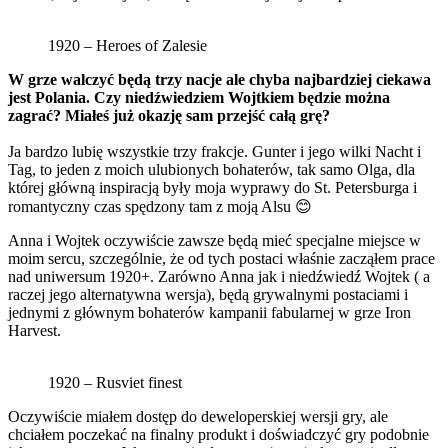
1920 – Heroes of Zalesie
W grze walczyć będą trzy nacje ale chyba najbardziej ciekawa
jest Polania. Czy niedźwiedziem Wojtkiem będzie można
zagrać? Miałeś już okazję sam przejść całą grę?
Ja bardzo lubię wszystkie trzy frakcje. Gunter i jego wilki Nacht i
Tag, to jeden z moich ulubionych bohaterów, tak samo Olga, dla
której główną inspiracją były moja wyprawy do St. Petersburga i
romantyczny czas spędzony tam z moją Alsu 😊
Anna i Wojtek oczywiście zawsze będą mieć specjalne miejsce w
moim sercu, szczególnie, że od tych postaci właśnie zacząłem prace
nad uniwersum 1920+. Zarówno Anna jak i niedźwiedź Wojtek ( a
raczej jego alternatywna wersja), będą grywalnymi postaciami i
jednymi z głównym bohaterów kampanii fabularnej w grze Iron
Harvest.
1920 – Rusviet finest
Oczywiście miałem dostęp do deweloperskiej wersji gry, ale
chciałem poczekać na finalny produkt i doświadczyć gry podobnie