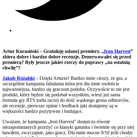
Artur Kurasiński – Gratuluję udanej premiery. „
Iron Harvest
”
zbiera dobre i bardzo dobre recenzje. Denerwowałeś się przed
premierą? Były jeszcze jakieś rzeczy do poprawy „na ostatnią
chwilę”?
Jakub Różalski
– Dzięki Arturze! Bardzo mnie cieszy, że gra, a
szczególnie kampania fabularna która jest dla mnie osobiście
najważniejsza, bardzo się graczom podoba. Oczywiście to nie jest
produkt, który będzie się podobał wszystkim, wiesz już sama
formuła gry RTS trafia raczej do dość wąskiego grona odbiorców,
ale recenzje, pierwsze opinie i feedback jaki dostajemy są w
większości bardzo pozytywne i budujące.
Uważam, że kampania „Iron Harvest” dostarcza równie
niezapomnianych przeżyć co klasyki gatunku i świetnie się przy niej
bawiłem, zwyczajnie, jako gracz. Dla mnie mocne 9/10 jeśli chodzi