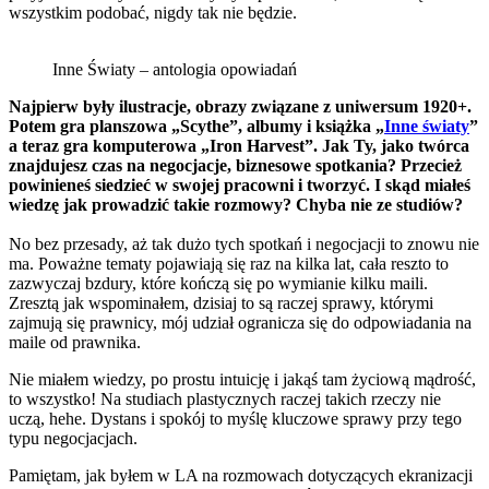
wszystkim podobać, nigdy tak nie będzie.
Inne Światy – antologia opowiadań
Najpierw były ilustracje, obrazy związane z uniwersum 1920+.
Potem gra planszowa „Scythe”, albumy i książka „
Inne światy
”
a teraz gra komputerowa „Iron Harvest”. Jak Ty, jako twórca
znajdujesz czas na negocjacje, biznesowe spotkania? Przecież
powinieneś siedzieć w swojej pracowni i tworzyć. I skąd miałeś
wiedzę jak prowadzić takie rozmowy? Chyba nie ze studiów?
No bez przesady, aż tak dużo tych spotkań i negocjacji to znowu nie
ma. Poważne tematy pojawiają się raz na kilka lat, cała reszto to
zazwyczaj bzdury, które kończą się po wymianie kilku maili.
Zresztą jak wspominałem, dzisiaj to są raczej sprawy, którymi
zajmują się prawnicy, mój udział ogranicza się do odpowiadania na
maile od prawnika.
Nie miałem wiedzy, po prostu intuicję i jakąś tam życiową mądrość,
to wszystko! Na studiach plastycznych raczej takich rzeczy nie
uczą, hehe. Dystans i spokój to myślę kluczowe sprawy przy tego
typu negocjacjach.
Pamiętam, jak byłem w LA na rozmowach dotyczących ekranizacji