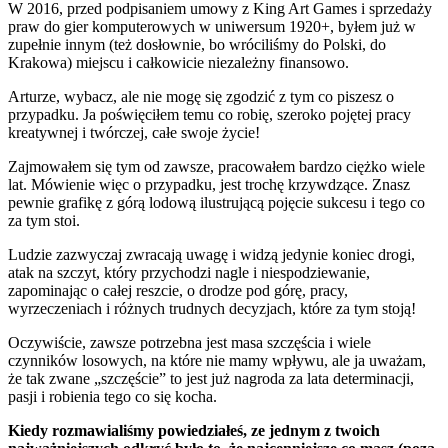
W 2016, przed podpisaniem umowy z King Art Games i sprzedaży
praw do gier komputerowych w uniwersum 1920+, byłem już w
zupełnie innym (też dosłownie, bo wróciliśmy do Polski, do
Krakowa) miejscu i całkowicie niezależny finansowo.
Arturze, wybacz, ale nie mogę się zgodzić z tym co piszesz o
przypadku. Ja poświęciłem temu co robię, szeroko pojętej pracy
kreatywnej i twórczej, całe swoje życie!
Zajmowałem się tym od zawsze, pracowałem bardzo ciężko wiele
lat. Mówienie więc o przypadku, jest trochę krzywdzące. Znasz
pewnie grafikę z górą lodową ilustrującą pojęcie sukcesu i tego co
za tym stoi.
Ludzie zazwyczaj zwracają uwagę i widzą jedynie koniec drogi,
atak na szczyt, który przychodzi nagle i niespodziewanie,
zapominając o całej reszcie, o drodze pod górę, pracy,
wyrzeczeniach i różnych trudnych decyzjach, które za tym stoją!
Oczywiście, zawsze potrzebna jest masa szczęścia i wiele
czynników losowych, na które nie mamy wpływu, ale ja uważam,
że tak zwane „szczęście” to jest już nagroda za lata determinacji,
pasji i robienia tego co się kocha.
Kiedy rozmawialiśmy powiedziałeś, ze jednym z twoich