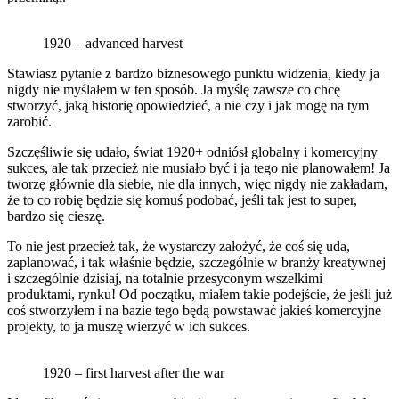
1920 – advanced harvest
Stawiasz pytanie z bardzo biznesowego punktu widzenia, kiedy ja
nigdy nie myślałem w ten sposób. Ja myślę zawsze co chcę
stworzyć, jaką historię opowiedzieć, a nie czy i jak mogę na tym
zarobić.
Szczęśliwie się udało, świat 1920+ odniósł globalny i komercyjny
sukces, ale tak przecież nie musiało być i ja tego nie planowałem! Ja
tworzę głównie dla siebie, nie dla innych, więc nigdy nie zakładam,
że to co robię będzie się komuś podobać, jeśli tak jest to super,
bardzo się cieszę.
To nie jest przecież tak, że wystarczy założyć, że coś się uda,
zaplanować, i tak właśnie będzie, szczególnie w branży kreatywnej
i szczególnie dzisiaj, na totalnie przesyconym wszelkimi
produktami, rynku! Od początku, miałem takie podejście, że jeśli już
coś stworzyłem i na bazie tego będą powstawać jakieś komercyjne
projekty, to ja muszę wierzyć w ich sukces.
1920 – first harvest after the war