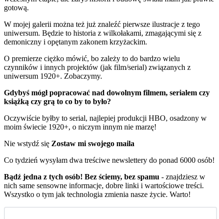
gotową.
W mojej galerii można też już znaleźć pierwsze ilustracje z tego
uniwersum. Będzie to historia z wilkołakami, zmagającymi się z
demoniczny i opętanym zakonem krzyżackim.
O premierze ciężko mówić, bo zależy to do bardzo wielu
czynników i innych projektów (jak film/serial) związanych z
uniwersum 1920+. Zobaczymy.
Gdybyś mógł popracować nad dowolnym filmem, serialem czy
książką czy grą to co by to było?
Oczywiście byłby to serial, najlepiej produkcji HBO, osadzony w
moim świecie 1920+, o niczym innym nie marzę!
Nie wstydź się
Zostaw mi swojego maila
Co tydzień wysyłam dwa treściwe newslettery do ponad 6000 osób!
Bądź jedna z tych osób! Bez ściemy, bez spamu
- znajdziesz w
nich same sensowne informacje, dobre linki i wartościowe treści.
Wszystko o tym jak technologia zmienia nasze życie. Warto!