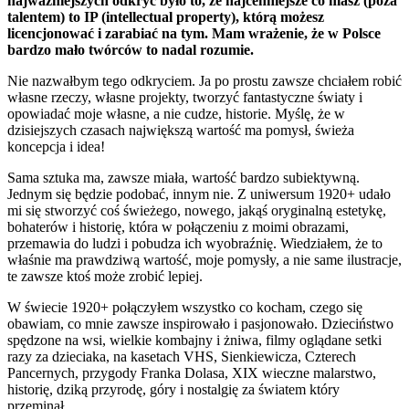
najważniejszych odkryć było to, że najcenniejsze co masz (poza
talentem) to IP (intellectual property), którą możesz
licencjonować i zarabiać na tym. Mam wrażenie, że w Polsce
bardzo mało twórców to nadal rozumie.
Nie nazwałbym tego odkryciem. Ja po prostu zawsze chciałem robić
własne rzeczy, własne projekty, tworzyć fantastyczne światy i
opowiadać moje własne, a nie cudze, historie. Myślę, że w
dzisiejszych czasach największą wartość ma pomysł, świeża
koncepcja i idea!
Sama sztuka ma, zawsze miała, wartość bardzo subiektywną.
Jednym się będzie podobać, innym nie. Z uniwersum 1920+ udało
mi się stworzyć coś świeżego, nowego, jakąś oryginalną estetykę,
bohaterów i historię, która w połączeniu z moimi obrazami,
przemawia do ludzi i pobudza ich wyobraźnię. Wiedziałem, że to
właśnie ma prawdziwą wartość, moje pomysły, a nie same ilustracje,
te zawsze ktoś może zrobić lepiej.
W świecie 1920+ połączyłem wszystko co kocham, czego się
obawiam, co mnie zawsze inspirowało i pasjonowało. Dzieciństwo
spędzone na wsi, wielkie kombajny i żniwa, filmy oglądane setki
razy za dzieciaka, na kasetach VHS, Sienkiewicza, Czterech
Pancernych, przygody Franka Dolasa, XIX wieczne malarstwo,
historię, dziką przyrodę, góry i nostalgię za światem który
przeminął.