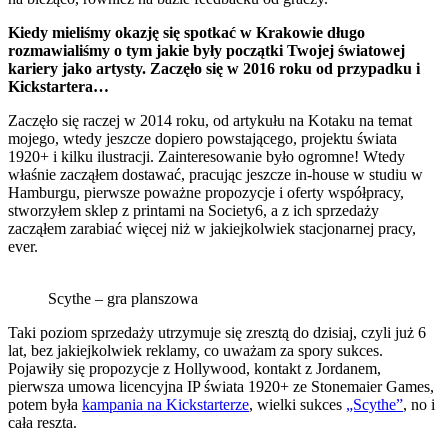
Kiedy mieliśmy okazję się spotkać w Krakowie długo
rozmawialiśmy o tym jakie były początki Twojej światowej
kariery jako artysty. Zaczęło się w 2016 roku od przypadku i
Kickstartera…
Zaczęło się raczej w 2014 roku, od artykułu na Kotaku na temat
mojego, wtedy jeszcze dopiero powstającego, projektu świata
1920+ i kilku ilustracji. Zainteresowanie było ogromne! Wtedy
właśnie zacząłem dostawać, pracując jeszcze in-house w studiu w
Hamburgu, pierwsze poważne propozycje i oferty współpracy,
stworzyłem sklep z printami na Society6, a z ich sprzedaży
zacząłem zarabiać więcej niż w jakiejkolwiek stacjonarnej pracy,
ever.
Scythe – gra planszowa
Taki poziom sprzedaży utrzymuje się zresztą do dzisiaj, czyli już 6
lat, bez jakiejkolwiek reklamy, co uważam za spory sukces.
Pojawiły się propozycje z Hollywood, kontakt z Jordanem,
pierwsza umowa licencyjna IP świata 1920+ ze Stonemaier Games,
potem była
kampania na Kickstarterze
, wielki sukces
„Scythe”
, no i
cała reszta.