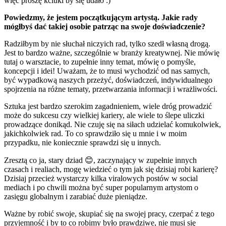
więc proszę kciuki by się udało :)
Powiedzmy, że jestem początkującym artystą. Jakie rady
mógłbyś dać takiej osobie patrząc na swoje doświadczenie?
Radziłbym by nie słuchał niczyich rad, tylko szedł własną drogą.
Jest to bardzo ważne, szczególnie w branży kreatywnej. Nie mówię
tutaj o warsztacie, to zupełnie inny temat, mówię o pomyśle,
koncepcji i idei! Uważam, że to musi wychodzić od nas samych,
być wypadkową naszych przeżyć, doświadczeń, indywidualnego
spojrzenia na różne tematy, przetwarzania informacji i wrażliwości.
Sztuka jest bardzo szerokim zagadnieniem, wiele dróg prowadzić
może do sukcesu czy wielkiej kariery, ale wiele to ślepe uliczki
prowadzące donikąd. Nie czuję się na siłach udzielać komukolwiek,
jakichkolwiek rad. To co sprawdziło się u mnie i w moim
przypadku, nie koniecznie sprawdzi się u innych.
Zresztą co ja, stary dziad 😊, zaczynający w zupełnie innych
czasach i realiach, mogę wiedzieć o tym jak się dzisiaj robi karierę?
Dzisiaj przecież wystarczy kilka viralowych postów w social
mediach i po chwili można być super popularnym artystom o
zasięgu globalnym i zarabiać duże pieniądze.
Ważne by robić swoje, skupiać się na swojej pracy, czerpać z tego
przyjemność i by to co robimy było prawdziwe, nie musi się