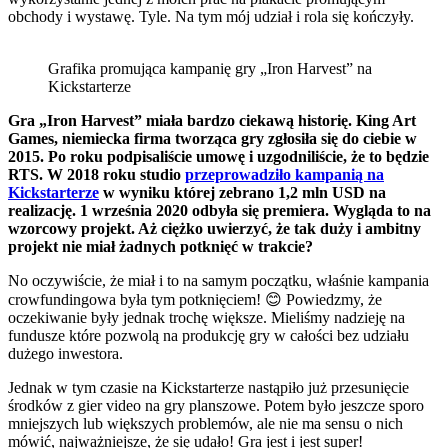
obchody i wystawę. Tyle. Na tym mój udział i rola się kończyły.
Grafika promująca kampanię gry „Iron Harvest” na
Kickstarterze
Gra „Iron Harvest” miała bardzo ciekawą historię. King Art
Games, niemiecka firma tworząca gry zgłosiła się do ciebie w
2015. Po roku podpisaliście umowę i uzgodniliście, że to będzie
RTS. W 2018 roku studio
przeprowadziło kampanią na
Kickstarterze
w wyniku której zebrano 1,2 mln USD na
realizację. 1 września 2020 odbyła się premiera. Wygląda to na
wzorcowy projekt. Aż ciężko uwierzyć, że tak duży i ambitny
projekt nie miał żadnych potknięć w trakcie?
No oczywiście, że miał i to na samym początku, właśnie kampania
crowfundingowa była tym potknięciem! 😊 Powiedzmy, że
oczekiwanie były jednak trochę większe. Mieliśmy nadzieję na
fundusze które pozwolą na produkcję gry w całości bez udziału
dużego inwestora.
Jednak w tym czasie na Kickstarterze nastąpiło już przesunięcie
środków z gier video na gry planszowe. Potem było jeszcze sporo
mniejszych lub większych problemów, ale nie ma sensu o nich
mówić, najważniejsze, że się udało! Gra jest i jest super!