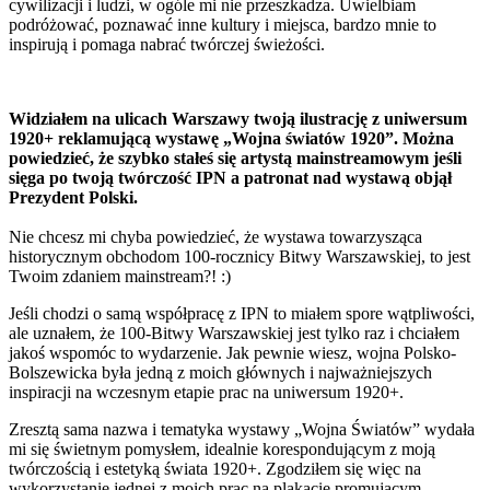
cywilizacji i ludzi, w ogóle mi nie przeszkadza. Uwielbiam
podróżować, poznawać inne kultury i miejsca, bardzo mnie to
inspirują i pomaga nabrać twórczej świeżości.
Widziałem na ulicach Warszawy twoją ilustrację z uniwersum
1920+ reklamującą wystawę „Wojna światów 1920”. Można
powiedzieć, że szybko stałeś się artystą mainstreamowym jeśli
sięga po twoją twórczość IPN a patronat nad wystawą objął
Prezydent Polski.
Nie chcesz mi chyba powiedzieć, że wystawa towarzysząca
historycznym obchodom 100-rocznicy Bitwy Warszawskiej, to jest
Twoim zdaniem mainstream?! :)
Jeśli chodzi o samą współpracę z IPN to miałem spore wątpliwości,
ale uznałem, że 100-Bitwy Warszawskiej jest tylko raz i chciałem
jakoś wspomóc to wydarzenie. Jak pewnie wiesz, wojna Polsko-
Bolszewicka była jedną z moich głównych i najważniejszych
inspiracji na wczesnym etapie prac na uniwersum 1920+.
Zresztą sama nazwa i tematyka wystawy „Wojna Światów” wydała
mi się świetnym pomysłem, idealnie korespondującym z moją
twórczością i estetyką świata 1920+. Zgodziłem się więc na
wykorzystanie jednej z moich prac na plakacie promującym