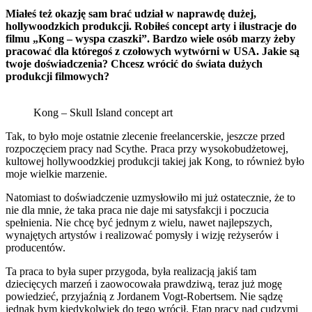
Miałeś też okazję sam brać udział w naprawdę dużej,
hollywoodzkich produkcji. Robiłeś concept arty i ilustracje do
filmu „Kong – wyspa czaszki”. Bardzo wiele osób marzy żeby
pracować dla któregoś z czołowych wytwórni w USA. Jakie są
twoje doświadczenia? Chcesz wrócić do świata dużych
produkcji filmowych?
Kong – Skull Island concept art
Tak, to było moje ostatnie zlecenie freelancerskie, jeszcze przed
rozpoczęciem pracy nad Scythe. Praca przy wysokobudżetowej,
kultowej hollywoodzkiej produkcji takiej jak Kong, to również było
moje wielkie marzenie.
Natomiast to doświadczenie uzmysłowiło mi już ostatecznie, że to
nie dla mnie, że taka praca nie daje mi satysfakcji i poczucia
spełnienia. Nie chcę być jednym z wielu, nawet najlepszych,
wynajętych artystów i realizować pomysły i wizję reżyserów i
producentów.
Ta praca to była super przygoda, była realizacją jakiś tam
dziecięcych marzeń i zaowocowała prawdziwą, teraz już mogę
powiedzieć, przyjaźnią z Jordanem Vogt-Robertsem. Nie sądzę
jednak bym kiedykolwiek do tego wrócił. Etap pracy nad cudzymi