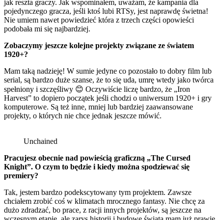
jak reszta graczy. Jak wspominałem, uważam, że kampania dla
pojedynczego gracza, jeśli ktoś lubi RTSy, jest naprawdę świetna!
Nie umiem nawet powiedzieć która z trzech części opowieści
podobała mi się najbardziej.
Zobaczymy jeszcze kolejne projekty związane ze światem
1920+?
Mam taką nadzieję! W sumie jedyne co pozostało to dobry film lub
serial, są bardzo duże szanse, że to się uda, umrę wtedy jako twórca
spełniony i szczęśliwy 😊 Oczywiście liczę bardzo, że „Iron
Harvest” to dopiero początek jeśli chodzi o uniwersum 1920+ i gry
komputerowe. Są też inne, mniej lub bardziej zaawansowane
projekty, o których nie chce jednak jeszcze mówić.
Unchained
Pracujesz obecnie nad powieścią graficzną „The Cursed
Knight”. O czym to będzie i kiedy można spodziewać się
premiery?
Tak, jestem bardzo podekscytowany tym projektem. Zawsze
chciałem zrobić coś w klimatach mrocznego fantasy. Nie chcę za
dużo zdradzać, bo prace, z racji innych projektów, są jeszcze na
wczesnym etapie, ale zarys historii i budowę świata mam już prawie