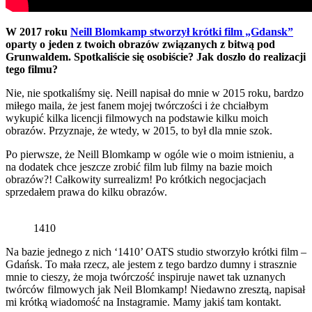
W 2017 roku
Neill Blomkamp stworzył krótki film „Gdansk”
oparty o jeden z twoich obrazów związanych z bitwą pod
Grunwaldem. Spotkaliście się osobiście? Jak doszło do realizacji
tego filmu?
Nie, nie spotkaliśmy się. Neill napisał do mnie w 2015 roku, bardzo
miłego maila, że jest fanem mojej twórczości i że chciałbym
wykupić kilka licencji filmowych na podstawie kilku moich
obrazów. Przyznaje, że wtedy, w 2015, to był dla mnie szok.
Po pierwsze, że Neill Blomkamp w ogóle wie o moim istnieniu, a
na dodatek chce jeszcze zrobić film lub filmy na bazie moich
obrazów?! Całkowity surrealizm! Po krótkich negocjacjach
sprzedałem prawa do kilku obrazów.
1410
Na bazie jednego z nich ‘1410’ OATS studio stworzyło krótki film –
Gdańsk. To mała rzecz, ale jestem z tego bardzo dumny i strasznie
mnie to cieszy, że moja twórczość inspiruje nawet tak uznanych
twórców filmowych jak Neil Blomkamp! Niedawno zresztą, napisał
mi krótką wiadomość na Instagramie. Mamy jakiś tam kontakt.