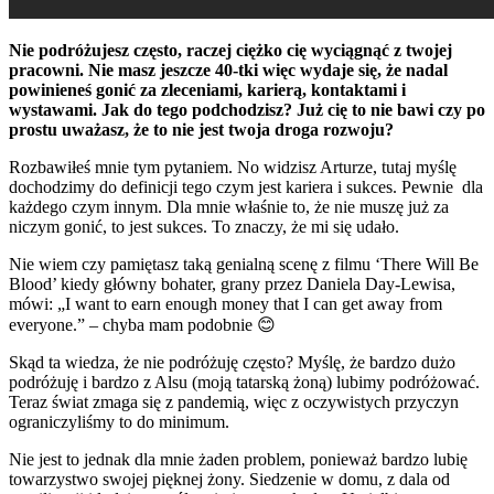
Nie podróżujesz często, raczej ciężko cię wyciągnąć z twojej
pracowni. Nie masz jeszcze 40-tki więc wydaje się, że nadal
powinieneś gonić za zleceniami, karierą, kontaktami i
wystawami. Jak do tego podchodzisz? Już cię to nie bawi czy po
prostu uważasz, że to nie jest twoja droga rozwoju?
Rozbawiłeś mnie tym pytaniem. No widzisz Arturze, tutaj myślę
dochodzimy do definicji tego czym jest kariera i sukces. Pewnie dla
każdego czym innym. Dla mnie właśnie to, że nie muszę już za
niczym gonić, to jest sukces. To znaczy, że mi się udało.
Nie wiem czy pamiętasz taką genialną scenę z filmu ‘There Will Be
Blood’ kiedy główny bohater, grany przez Daniela Day‑Lewisa,
mówi: „I want to earn enough money that I can get away from
everyone.” – chyba mam podobnie 😊
Skąd ta wiedza, że nie podróżuję często? Myślę, że bardzo dużo
podróżuję i bardzo z Alsu (moją tatarską żoną) lubimy podróżować.
Teraz świat zmaga się z pandemią, więc z oczywistych przyczyn
ograniczyliśmy to do minimum.
Nie jest to jednak dla mnie żaden problem, ponieważ bardzo lubię
towarzystwo swojej pięknej żony. Siedzenie w domu, z dala od