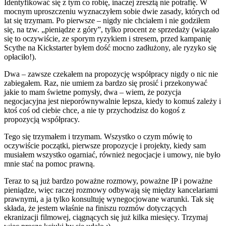
Identyfikować się z tym co robię, inaczej zresztą nie potrafię. W
mocnym uproszczeniu wyznaczyłem sobie dwie zasady, których od
lat się trzymam. Po pierwsze – nigdy nie chciałem i nie godziłem
się, na tzw. „pieniądze z góry”, tylko procent ze sprzedaży (wiązało
się to oczywiście, ze sporym ryzykiem i stresem, przed kampanię
Scythe na Kickstarter byłem dość mocno zadłużony, ale ryzyko się
opłaciło!).
Dwa – zawsze czekałem na propozycję współpracy nigdy o nic nie
zabiegałem. Raz, nie umiem za bardzo się prosić i przekonywać
jakie to mam świetne pomysły, dwa – wiem, że pozycja
negocjacyjna jest nieporównywalnie lepsza, kiedy to komuś zależy i
ktoś coś od ciebie chce, a nie ty przychodzisz do kogoś z
propozycją współpracy.
Tego się trzymałem i trzymam. Wszystko o czym mówię to
oczywiście początki, pierwsze propozycje i projekty, kiedy sam
musiałem wszystko ogarniać, również negocjacje i umowy, nie było
mnie stać na pomoc prawną.
Teraz to są już bardzo poważne rozmowy, poważne IP i poważne
pieniądze, więc raczej rozmowy odbywają się między kancelariami
prawnymi, a ja tylko konsultuję wynegocjowane warunki. Tak się
składa, że jestem właśnie na finiszu rozmów dotyczących
ekranizacji filmowej, ciągnących się już kilka miesięcy. Trzymaj