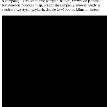
o kampanię! :) Polecam grać w trypie 'native’, wszystkie jednostki i
bohaterowie podczas misji, przez całą kampanię, mówią wtedy w
swoich ojczystych językach, dodaje to +1000 do klimatu i imersji!