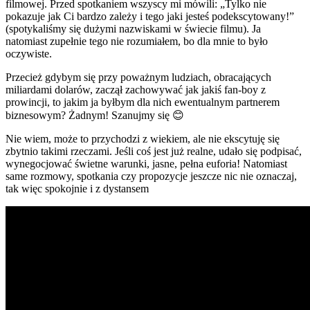
filmowej. Przed spotkaniem wszyscy mi mówili: „Tylko nie
pokazuje jak Ci bardzo zależy i tego jaki jesteś podekscytowany!”
(spotykaliśmy się dużymi nazwiskami w świecie filmu). Ja
natomiast zupełnie tego nie rozumiałem, bo dla mnie to było
oczywiste.
Przecież gdybym się przy poważnym ludziach, obracających
miliardami dolarów, zaczął zachowywać jak jakiś fan-boy z
prowincji, to jakim ja byłbym dla nich ewentualnym partnerem
biznesowym? Żadnym! Szanujmy się 😊
Nie wiem, może to przychodzi z wiekiem, ale nie ekscytuję się
zbytnio takimi rzeczami. Jeśli coś jest już realne, udało się podpisać,
wynegocjować świetne warunki, jasne, pełna euforia! Natomiast
same rozmowy, spotkania czy propozycje jeszcze nic nie oznaczaj,
tak więc spokojnie i z dystansem