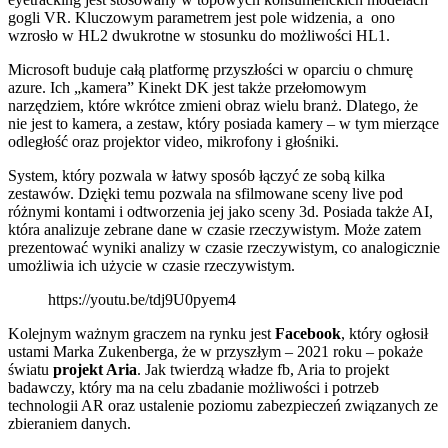
gogli VR. Kluczowym parametrem jest pole widzenia, a ono
wzrosło w HL2 dwukrotne w stosunku do możliwości HL1.
Microsoft buduje całą platformę przyszłości w oparciu o chmurę
azure. Ich „kamera” Kinekt DK jest także przełomowym
narzędziem, które wkrótce zmieni obraz wielu branż. Dlatego, że
nie jest to kamera, a zestaw, który posiada kamery – w tym mierzące
odległość oraz projektor video, mikrofony i głośniki.
System, który pozwala w łatwy sposób łączyć ze sobą kilka
zestawów. Dzięki temu pozwala na sfilmowane sceny live pod
różnymi kontami i odtworzenia jej jako sceny 3d. Posiada także AI,
która analizuje zebrane dane w czasie rzeczywistym. Może zatem
prezentować wyniki analizy w czasie rzeczywistym, co analogicznie
umożliwia ich użycie w czasie rzeczywistym.
https://youtu.be/tdj9U0pyem4
Kolejnym ważnym graczem na rynku jest
Facebook
, który ogłosił
ustami Marka Zukenberga, że w przyszłym – 2021 roku – pokaże
światu
projekt Aria
. Jak twierdzą władze fb, Aria to projekt
badawczy, który ma na celu zbadanie możliwości i potrzeb
technologii AR oraz ustalenie poziomu zabezpieczeń związanych ze
zbieraniem danych.