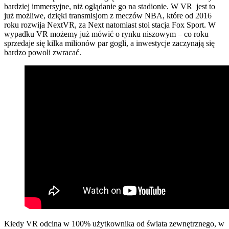
bardziej immersyjne, niż oglądanie go na stadionie. W VR jest to
już możliwe, dzięki transmisjom z meczów NBA, które od 2016
roku rozwija NextVR, za Next natomiast stoi stacja Fox Sport. W
wypadku VR możemy już mówić o rynku niszowym – co roku
sprzedaje się kilka milionów par gogli, a inwestycje zaczynają się
bardzo powoli zwracać.
Kiedy VR odcina w 100% użytkownika od świata zewnętrznego, w