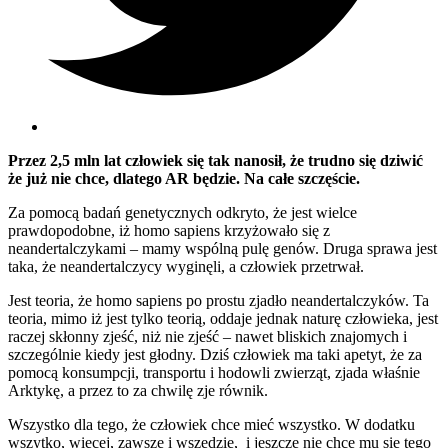
Przez 2,5 mln lat człowiek się tak nanosił, że trudno się dziwić
że już nie chce, dlatego AR będzie. Na całe szczęście.
Za pomocą badań genetycznych odkryto, że jest wielce
prawdopodobne, iż homo sapiens krzyżowało się z
neandertalczykami – mamy wspólną pulę genów. Druga sprawa jest
taka, że neandertalczycy wyginęli, a człowiek przetrwał.
Jest teoria, że homo sapiens po prostu zjadło neandertalczyków. Ta
teoria, mimo iż jest tylko teorią, oddaje jednak naturę człowieka, jest
raczej skłonny zjeść, niż nie zjeść – nawet bliskich znajomych i
szczególnie kiedy jest głodny. Dziś człowiek ma taki apetyt, że za
pomocą konsumpcji, transportu i hodowli zwierząt, zjada właśnie
Arktykę, a przez to za chwilę zje równik.
Wszystko dla tego, że człowiek chce mieć wszystko. W dodatku
wszytko, więcej, zawsze i wszędzie, i jeszcze nie chce mu się tego