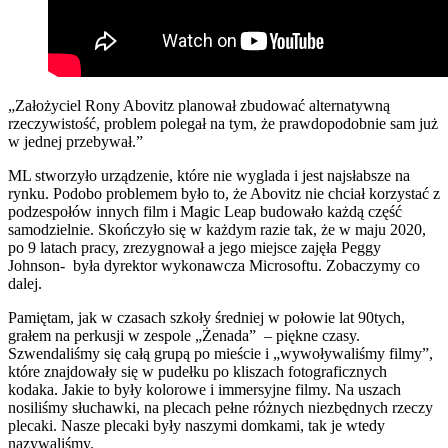
„Założyciel Rony Abovitz planował zbudować alternatywną
rzeczywistość, problem polegał na tym, że prawdopodobnie sam już
w jednej przebywał.”
ML stworzyło urządzenie, które nie wyglada i jest najsłabsze na
rynku. Podobo problemem było to, że Abovitz nie chciał korzystać z
podzespołów innych film i Magic Leap budowało każdą część
samodzielnie. Skończyło się w każdym razie tak, że w maju 2020,
po 9 latach pracy, zrezygnował a jego miejsce zajęła Peggy
Johnson- była dyrektor wykonawcza Microsoftu. Zobaczymy co
dalej.
Pamiętam, jak w czasach szkoły średniej w połowie lat 90tych,
grałem na perkusji w zespole „Żenada” – piękne czasy.
Szwendaliśmy się całą grupą po mieście i „wywoływaliśmy filmy”,
które znajdowały się w pudełku po kliszach fotograficznych
kodaka. Jakie to były kolorowe i immersyjne filmy. Na uszach
nosiliśmy słuchawki, na plecach pełne różnych niezbędnych rzeczy
plecaki. Nasze plecaki były naszymi domkami, tak je wtedy
nazywaliśmy.