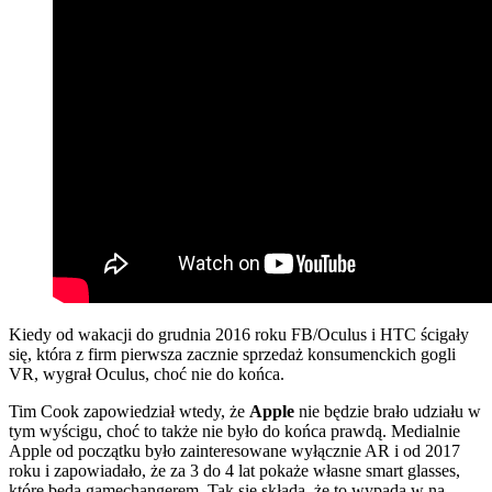
Kiedy od wakacji do grudnia 2016 roku FB/Oculus i HTC ścigały
się, która z firm pierwsza zacznie sprzedaż konsumenckich gogli
VR, wygrał Oculus, choć nie do końca.
Tim Cook zapowiedział wtedy, że
Apple
nie będzie brało udziału w
tym wyścigu, choć to także nie było do końca prawdą. Medialnie
Apple od początku było zainteresowane wyłącznie AR i od 2017
roku i zapowiadało, że za 3 do 4 lat pokaże własne smart glasses,
które będą gamechangerem. Tak się składa, że to wypada w na