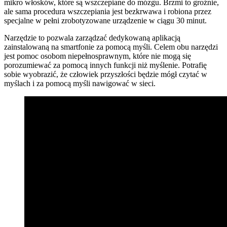
mikro włosków, które są wszczepiane do mózgu. Brzmi to groźnie,
ale sama procedura wszczepiania jest bezkrwawa i robiona przez
specjalne w pełni zrobotyzowane urządzenie w ciągu 30 minut.
Narzędzie to pozwala zarządzać dedykowaną aplikacją
zainstalowaną na smartfonie za pomocą myśli. Celem obu narzędzi
jest pomoc osobom niepełnosprawnym, które nie mogą się
porozumiewać za pomocą innych funkcji niż myślenie. Potrafię
sobie wyobrazić, że człowiek przyszłości będzie mógł czytać w
myślach i za pomocą myśli nawigować w sieci.