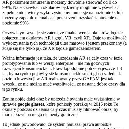
AR poziomem zanurzenia możemy dowolnie sterować od 0 do
99%. Na soczewkach okularów będziemy mogli nie wyświetlać
zupełnie nic i wtedy wykorzystujemy immersję na poziomie 0, lub
możemy zapełnić niemal całą przestrzeń i uzyskać zanurzenie na
poziomie 99%.
Oczywistym wydaje się zatem, że finalna wersja okularów, będzie
połączeniem okularów AR i gogli VR, czyli XR. Daje to możliwość
wykorzystania tych technologii ultra masowo i jestem przekonany (a
zdaje się nie tylko ja), że XR będzie gameczendżerem.
Ważna informacja jest taka, że urządzenia AR są cały czas w fazie
prototypowania lub w wersji enterprise – nie ma gotowych
rozwiązań konsumenckich. Prawdopodobnie potrzeba jeszcze 1-3
lat, by na rynku pojawiły się konsumenckie smart glasses. Jednak
poziom inwestycji w AR realizowany przez GAFAM jest tak
wysoki, że nie można mieć wątpliwości, że nastaną dobre czasy dla
tego rynku.
Zanim pójdę dalej oraz by uprzedzić pytania małe wyjaśnienie w
sprawie
google glasses
, które poniosły porażkę w 2015 roku.Te
okulary podczas działania cały czas musiały filmować obraz, by
móc nałożyć na niego elementy graficzne.
To jednak powodowało, że system naruszał prawa autorskie