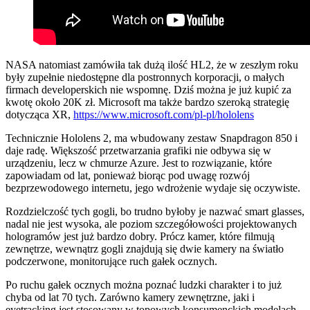
NASA natomiast zamówiła tak dużą ilość HL2, że w zeszłym roku
były zupełnie niedostępne dla postronnych korporacji, o małych
firmach developerskich nie wspomnę. Dziś można je już kupić za
kwotę około 20K zł. Microsoft ma także bardzo szeroką strategię
dotycząca XR,
https://www.microsoft.com/pl-pl/hololens
Technicznie Hololens 2, ma wbudowany zestaw Snapdragon 850 i
daje radę. Większość przetwarzania grafiki nie odbywa się w
urządzeniu, lecz w chmurze Azure. Jest to rozwiązanie, które
zapowiadam od lat, ponieważ biorąc pod uwagę rozwój
bezprzewodowego internetu, jego wdrożenie wydaje się oczywiste.
Rozdzielczość tych gogli, bo trudno byłoby je nazwać smart glasses,
nadal nie jest wysoka, ale poziom szczegółowości projektowanych
hologramów jest już bardzo dobry. Prócz kamer, które filmują
zewnętrze, wewnątrz gogli znajdują się dwie kamery na światło
podczerwone, monitorujące ruch gałek ocznych.
Po ruchu gałek ocznych można poznać ludzki charakter i to już
chyba od lat 70 tych. Zarówno kamery zewnętrzne, jaki i
eyetracking jest stosowany w topowych konsumenckich modelach