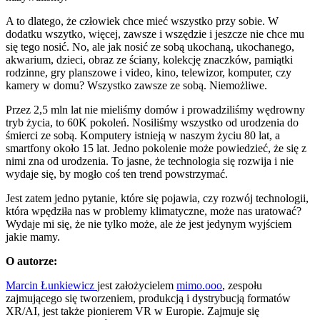
A to dlatego, że człowiek chce mieć wszystko przy sobie. W
dodatku wszytko, więcej, zawsze i wszędzie i jeszcze nie chce mu
się tego nosić. No, ale jak nosić ze sobą ukochaną, ukochanego,
akwarium, dzieci, obraz ze ściany, kolekcję znaczków, pamiątki
rodzinne, gry planszowe i video, kino, telewizor, komputer, czy
kamery w domu? Wszystko zawsze ze sobą. Niemożliwe.
Przez 2,5 mln lat nie mieliśmy domów i prowadziliśmy wędrowny
tryb życia, to 60K pokoleń. Nosiliśmy wszystko od urodzenia do
śmierci ze sobą. Komputery istnieją w naszym życiu 80 lat, a
smartfony około 15 lat. Jedno pokolenie może powiedzieć, że się z
nimi zna od urodzenia. To jasne, że technologia się rozwija i nie
wydaje się, by mogło coś ten trend powstrzymać.
Jest zatem jedno pytanie, które się pojawia, czy rozwój technologii,
która wpędziła nas w problemy klimatyczne, może nas uratować?
Wydaje mi się, że nie tylko może, ale że jest jedynym wyjściem
jakie mamy.
O autorze:
Marcin Łunkiewicz
jest założycielem
mimo.ooo
, zespołu
zajmującego się tworzeniem, produkcją i dystrybucją formatów
XR/AI, jest także pionierem VR w Europie. Zajmuje się