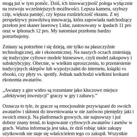
mogą już w tym pomóc. Dziś, ich innowacyjność polega wyłącznie
na rozwoju wcześniejszych możliwości. Lepsza kamera, szybszy
czip, większa pamięć, czy lepsza rozdzielczość ekranu. Z tej
perspektywy prawdziwą innowacją, która zapowiada nadchodzący
przełom jest skaner laserowy Lidar, zastosowany w ipadach 11 pro
oraz w iphonach 12 pro. My natomiast przełomu bardzo
potrzebujemy.
Zmiany są potrzebne i się dzieją, nie tylko na płaszczyźnie
technologicznej, ale i ekonomicznej. Na naszych oczach zmieniają
się tradycyjne cyfrowe modele biznesowe, czyli model zakupowy i
subskrybcyjny. Obecnie, w wielkim uproszczeniu, to przeniesienie
tradycyjnych sklepów lub wypożyczalni do internetu, książki vs
ebooki, czy płyty vs. spotify. Jednak nadchodzi wielkimi krokami
ekonomia awatarów.
„Awatary z gier wideo są rozumiane jako kluczowe miejsce
„afektywnej inwestycji” graczy w gry i zabawy.”
Oznacza to tyle, że gracze są emocjonalnie przywiązani do swoich
awatarów i skłonni do inwestowania w nie zarówno pieniędzy jaki i
swoich emocji. Na platformach growych, nie najnowszy i już
dobrze znany trend, to kupowanie cyfrowych awatarów i asetów w
grach. Ważna informacja jest taka, że dziś robiąc takie zakupy
użytkownik nie staje się właścicielem tego co zakupił. Wszystkie