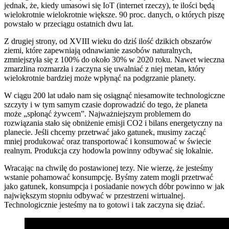
jednak, że, kiedy umasowi się IoT (internet rzeczy), te ilości będą
wielokrotnie wielokrotnie większe. 90 proc. danych, o których piszę
powstało w przeciągu ostatnich dwu lat.
Z drugiej strony, od XVIII wieku do dziś ilość dzikich obszarów
ziemi, które zapewniają odnawianie zasobów naturalnych,
zmniejszyła się z 100% do około 30% w 2020 roku. Nawet wieczna
zmarzlina rozmarzła i zaczyna się uwalniać z niej metan, który
wielokrotnie bardziej może wpłynąć na podgrzanie planety.
W ciągu 200 lat udało nam się osiągnąć niesamowite technologiczne
szczyty i w tym samym czasie doprowadzić do tego, że planeta
może „spłonąć żywcem”. Najważniejszym problemem do
rozwiązania stało się obniżenie emisji CO2 i bilans energetyczny na
planecie. Jeśli chcemy przetrwać jako gatunek, musimy zacząć
mniej produkować oraz transportować i konsumować w świecie
realnym. Produkcja czy hodowla powinny odbywać się lokalnie.
Wracając na chwilę do postawionej tezy. Nie wierzę, że jesteśmy
wstanie pohamować konsumpcję. Byśmy zatem mogli przetrwać
jako gatunek, konsumpcja i posiadanie nowych dóbr powinno w jak
największym stopniu odbywać w przestrzeni wirtualnej.
Technologicznie jesteśmy na to gotowi i tak zaczyna się dziać.