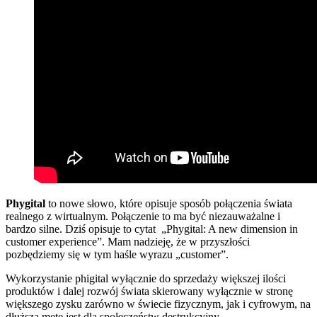
Phygital
to nowe słowo, które opisuje sposób połączenia świata
realnego z wirtualnym. Połączenie to ma być niezauważalne i
bardzo silne. Dziś opisuje to cytat „Phygital: A new dimension in
customer experience”. Mam nadzieję, że w przyszłości
pozbędziemy się w tym haśle wyrazu „customer”.
Wykorzystanie phigital wyłącznie do sprzedaży większej ilości
produktów i dalej rozwój świata skierowany wyłącznie w stronę
większego zysku zarówno w świecie fizycznym, jak i cyfrowym, na
dłuższą metę jest dla społeczeństw destrukcyjny.