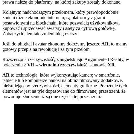
prawa należą do platformy, na której zakupy zostały dokonane.
Kolejnym nadchodzącym przełomem, który prawdopodobnie
zmieni różne ekonomie internetu, są platformy z grami
postawionymi na blockchain, które pozwalają użytkownikowi
kupować i sprzedawać awatary i asety za cyfrową gotówkę.
Zobaczycie, ten fakt zmieni bieg rzeczy.
Jeśli do phigital i avatar ekonomy dołożymy jeszcze
AR
, to mamy
gotowy przepis na rewolucję i za tym przełom.
Rozszerzona rzeczywistość, z angielskiego Augumented Reality, w
połączeniu z
VR – wirtualna rzeczywistość
, stanowią
XR
.
AR
to technologia, która wykorzystując kamerę w smartfonie,
tablecie lub komputerze nanosi na obraz filmowany dodatkowe,
nieistniejące w rzeczywistości, elementy graficzne. Położenie tych
elementów jest na tyle dopasowane do filmowanej przestrzeni, że
powoduje złudzenie iż są one częścią tej przestrzeni.