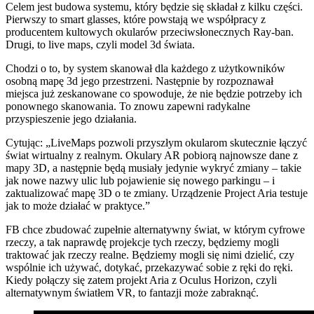
Celem jest budowa systemu, który będzie się składał z kilku części.
Pierwszy to smart glasses, które powstają we współpracy z
producentem kultowych okularów przeciwsłonecznych Ray-ban.
Drugi, to live maps, czyli model 3d świata.
Chodzi o to, by system skanował dla każdego z użytkowników
osobną mapę 3d jego przestrzeni. Następnie by rozpoznawał
miejsca już zeskanowane co spowoduje, że nie będzie potrzeby ich
ponownego skanowania. To znowu zapewni radykalne
przyspieszenie jego działania.
Cytując: „LiveMaps pozwoli przyszłym okularom skutecznie łączyć
świat wirtualny z realnym. Okulary AR pobiorą najnowsze dane z
mapy 3D, a następnie będą musiały jedynie wykryć zmiany – takie
jak nowe nazwy ulic lub pojawienie się nowego parkingu – i
zaktualizować mapę 3D o te zmiany. Urządzenie Project Aria testuje
jak to może działać w praktyce.”
FB chce zbudować zupełnie alternatywny świat, w którym cyfrowe
rzeczy, a tak naprawdę projekcje tych rzeczy, będziemy mogli
traktować jak rzeczy realne. Będziemy mogli się nimi dzielić, czy
wspólnie ich używać, dotykać, przekazywać sobie z ręki do ręki.
Kiedy połączy się zatem projekt Aria z Oculus Horizon, czyli
alternatywnym światłem VR, to fantazji może zabraknąć.