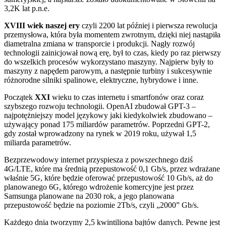
3,2K lat p.n.e.
XVIII
wiek naszej ery
czyli 2200 lat później i pierwsza rewolucja
przemysłowa, która była momentem zwrotnym, dzięki niej nastąpiła
diametralna zmiana w transporcie i produkcji. Nagły rozwój
technologii zainicjował nową erę, był to czas, kiedy po raz pierwszy
do wszelkich procesów wykorzystano maszyny. Najpierw były to
maszyny z napędem parowym, a następnie turbiny i sukcesywnie
różnorodne silniki spalinowe, elektryczne, hybrydowe i inne.
Początek
XXI
wieku to czas internetu i smartfonów oraz coraz
szybszego rozwoju technologii. OpenAI zbudował GPT-3 –
najpotężniejszy model językowy jaki kiedykolwiek zbudowano –
używający ponad 175 miliardów parametrów. Poprzedni GPT-2,
gdy został wprowadzony na rynek w 2019 roku, używał 1,5
miliarda parametrów.
Bezprzewodowy internet przyspiesza z powszechnego dziś
4G/LTE, które ma średnią przepustowość 0,1 Gb/s, przez wdrażane
właśnie 5G, które będzie oferować przepustowość 10 Gb/s, aż do
planowanego 6G, którego wdrożenie komercyjne jest przez
Samsunga planowane na 2030 rok, a jego planowana
przepustowość będzie na poziomie 2Tb/s, czyli „2000” Gb/s.
Każdego dnia tworzymy 2,5 kwintiliona bajtów danych. Pewne jest