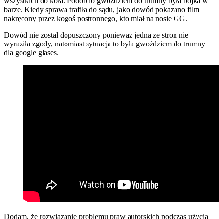
wszystkich do koła. Podobno gwoździem do trumny była bójka w
barze. Kiedy sprawa trafiła do sądu, jako dowód pokazano film
nakręcony przez kogoś postronnego, kto miał na nosie GG.
Dowód nie został dopuszczony ponieważ jedna ze stron nie
wyraziła zgody, natomiast sytuacja to była gwoździem do trumny
dla google glases.
Dodam, że rozwiązanie problemu praw autorskich podczas użycia