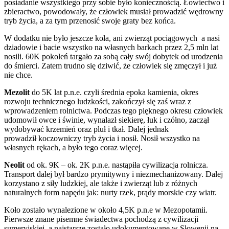
posiadanie wszystkiego przy sobie było koniecznością. Łowiectwo i
zbieractwo, powodowały, że człowiek musiał prowadzić wędrowny
tryb życia, a za tym przenosić swoje graty bez końca.
W dodatku nie było jeszcze koła, ani zwierząt pociągowych a nasi
dziadowie i bacie wszystko na własnych barkach przez 2,5 mln lat
nosili. 60K pokoleń targało za sobą cały swój dobytek od urodzenia
do śmierci. Zatem trudno się dziwić, że człowiek się zmęczył i już
nie chce.
Mezolit
do 5K lat p.n.e. czyli średnia epoka kamienia, okres
rozwoju technicznego ludzkości, zakończył się zaś wraz z
wprowadzeniem rolnictwa. Podczas tego pięknego okresu człowiek
udomowił owce i świnie, wynalazł siekierę, łuk i czółno, zaczął
wydobywać krzemień oraz pluł i tkał. Dalej jednak
prowadził koczowniczy tryb życia i nosił. Nosił wszystko na
własnych rękach, a było tego coraz więcej.
Neolit
od ok. 9K – ok. 2K p.n.e. nastąpiła cywilizacja rolnicza.
Transport dalej był bardzo prymitywny i niezmechanizowany. Dalej
korzystano z siły ludzkiej, ale także i zwierząt lub z różnych
naturalnych form napędu jak: nurty rzek, prądy morskie czy wiatr.
Koło zostało wynalezione w około 4,5K p.n.e w Mezopotamii.
Pierwsze znane pisemne świadectwa pochodzą z cywilizacji
sumeryjskiej, a najstarsze zostało udokumentowane w Słowenii na