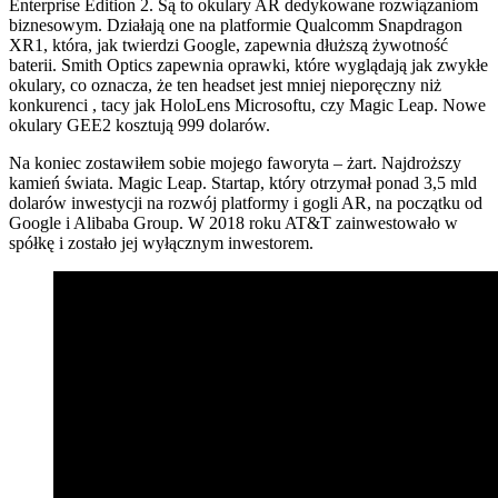
Enterprise Edition 2. Są to okulary AR dedykowane rozwiązaniom
biznesowym. Działają one na platformie Qualcomm Snapdragon
XR1, która, jak twierdzi Google, zapewnia dłuższą żywotność
baterii. Smith Optics zapewnia oprawki, które wyglądają jak zwykłe
okulary, co oznacza, że ten headset jest mniej nieporęczny niż
konkurenci , tacy jak HoloLens Microsoftu, czy Magic Leap. Nowe
okulary GEE2 kosztują 999 dolarów.
Na koniec zostawiłem sobie mojego faworyta – żart. Najdroższy
kamień świata. Magic Leap. Startap, który otrzymał ponad 3,5 mld
dolarów inwestycji na rozwój platformy i gogli AR, na początku od
Google i Alibaba Group. W 2018 roku AT&T zainwestowało w
spółkę i zostało jej wyłącznym inwestorem.