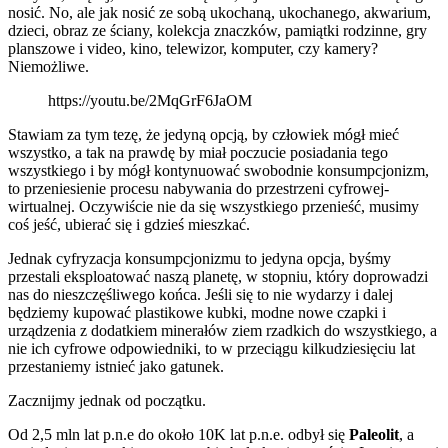
nosić. No, ale jak nosić ze sobą ukochaną, ukochanego, akwarium,
dzieci, obraz ze ściany, kolekcja znaczków, pamiątki rodzinne, gry
planszowe i video, kino, telewizor, komputer, czy kamery?
Niemożliwe.
https://youtu.be/2MqGrF6JaOM
Stawiam za tym tezę, że jedyną opcją, by człowiek mógł mieć
wszystko, a tak na prawdę by miał poczucie posiadania tego
wszystkiego i by mógł kontynuować swobodnie konsumpcjonizm,
to przeniesienie procesu nabywania do przestrzeni cyfrowej-
wirtualnej. Oczywiście nie da się wszystkiego przenieść, musimy
coś jeść, ubierać się i gdzieś mieszkać.
Jednak cyfryzacja konsumpcjonizmu to jedyna opcja, byśmy
przestali eksploatować naszą planetę, w stopniu, który doprowadzi
nas do nieszczęśliwego końca. Jeśli się to nie wydarzy i dalej
będziemy kupować plastikowe kubki, modne nowe czapki i
urządzenia z dodatkiem minerałów ziem rzadkich do wszystkiego, a
nie ich cyfrowe odpowiedniki, to w przeciągu kilkudziesięciu lat
przestaniemy istnieć jako gatunek.
Zacznijmy jednak od początku.
Od 2,5 mln lat p.n.e do około 10K lat p.n.e. odbył się
Paleolit
, a