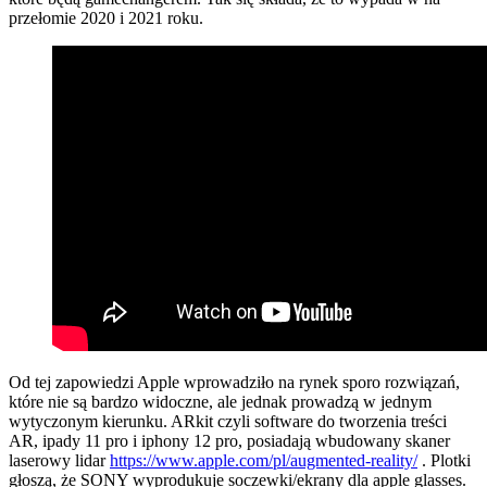
przełomie 2020 i 2021 roku.
Od tej zapowiedzi Apple wprowadziło na rynek sporo rozwiązań,
które nie są bardzo widoczne, ale jednak prowadzą w jednym
wytyczonym kierunku. ARkit czyli software do tworzenia treści
AR, ipady 11 pro i iphony 12 pro, posiadają wbudowany skaner
laserowy lidar
https://www.apple.com/pl/augmented-reality/
. Plotki
głoszą, że SONY wyprodukuje soczewki/ekrany dla apple glasses.