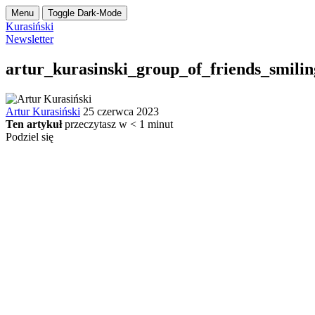
Menu
Toggle Dark-Mode
Kurasiński
Newsletter
artur_kurasinski_group_of_friends_smili
Artur Kurasiński
25 czerwca 2023
Ten artykuł
przeczytasz w
< 1
minut
Podziel się