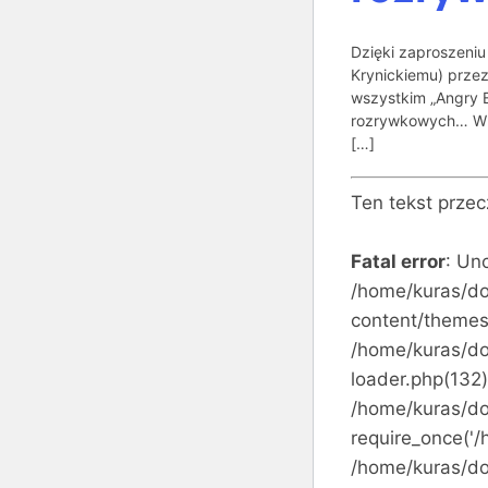
Dzięki zaproszeniu
Krynickiemu) przez
wszystkim „Angry B
rozrywkowych… W L
[…]
Ten tekst prze
Fatal error
: Un
/home/kuras/do
content/themes
/home/kuras/do
loader.php(132)
/home/kuras/do
require_once('/
/home/kuras/do