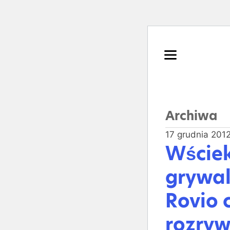
Archiwa
17 grudnia 201
Wściekł
grywal
Rovio 
rozryw