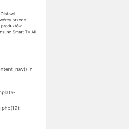
 Olafowi
 twórcy przede
h produktów
msung Smart TV All
ntent_nav() in
mplate-
.php(19):