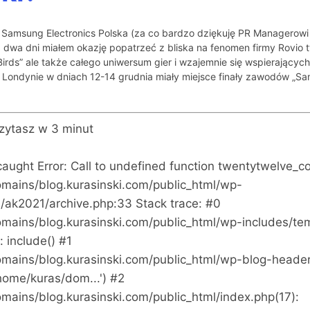
 Samsung Electronics Polska (za co bardzo dziękuję PR Managerowi
 dwa dni miałem okazję popatrzeć z bliska na fenomen firmy Rovio
irds” ale także całego uniwersum gier i wzajemnie się wspierającyc
ondynie w dniach 12-14 grudnia miały miejsce finały zawodów „Sa
czytasz w
3
minut
caught Error: Call to undefined function twentytwelve_co
mains/blog.kurasinski.com/public_html/wp-
/ak2021/archive.php:33 Stack trace: #0
mains/blog.kurasinski.com/public_html/wp-includes/te
: include() #1
mains/blog.kurasinski.com/public_html/wp-blog-header
home/kuras/dom...') #2
mains/blog.kurasinski.com/public_html/index.php(17):