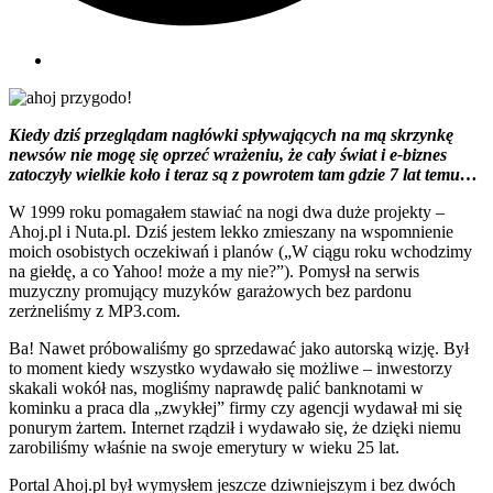
Kiedy dziś przeglądam nagłówki spływających na mą skrzynkę
newsów nie mogę się oprzeć wrażeniu, że cały świat i e-biznes
zatoczyły wielkie koło i teraz są z powrotem tam gdzie 7 lat temu…
W 1999 roku pomagałem stawiać na nogi dwa duże projekty –
Ahoj.pl i Nuta.pl. Dziś jestem lekko zmieszany na wspomnienie
moich osobistych oczekiwań i planów („W ciągu roku wchodzimy
na giełdę, a co Yahoo! może a my nie?”). Pomysł na serwis
muzyczny promujący muzyków garażowych bez pardonu
zerżneliśmy z MP3.com.
Ba! Nawet próbowaliśmy go sprzedawać jako autorską wizję. Był
to moment kiedy wszystko wydawało się możliwe – inwestorzy
skakali wokół nas, mogliśmy naprawdę palić banknotami w
kominku a praca dla „zwykłej” firmy czy agencji wydawał mi się
ponurym żartem. Internet rządził i wydawało się, że dzięki niemu
zarobiliśmy właśnie na swoje emerytury w wieku 25 lat.
Portal Ahoj.pl był wymysłem jeszcze dziwniejszym i bez dwóch