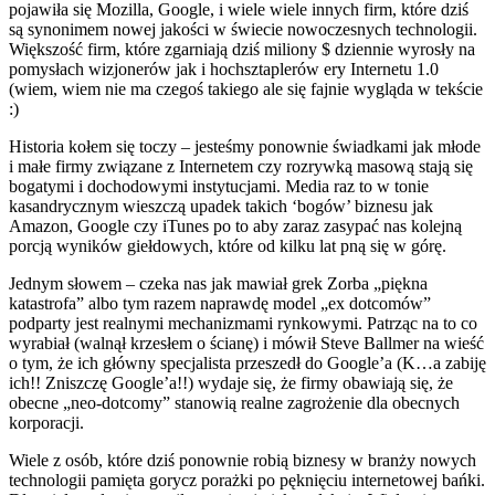
pojawiła się Mozilla, Google, i wiele wiele innych firm, które dziś
są synonimem nowej jakości w świecie nowoczesnych technologii.
Większość firm, które zgarniają dziś miliony $ dziennie wyrosły na
pomysłach wizjonerów jak i hochsztaplerów ery Internetu 1.0
(wiem, wiem nie ma czegoś takiego ale się fajnie wygląda w tekście
:)
Historia kołem się toczy – jesteśmy ponownie świadkami jak młode
i małe firmy związane z Internetem czy rozrywką masową stają się
bogatymi i dochodowymi instytucjami. Media raz to w tonie
kasandrycznym wieszczą upadek takich ‘bogów’ biznesu jak
Amazon, Google czy iTunes po to aby zaraz zasypać nas kolejną
porcją wyników giełdowych, które od kilku lat pną się w górę.
Jednym słowem – czeka nas jak mawiał grek Zorba „piękna
katastrofa” albo tym razem naprawdę model „ex dotcomów”
podparty jest realnymi mechanizmami rynkowymi. Patrząc na to co
wyrabiał (walnął krzesłem o ścianę) i mówił Steve Ballmer na wieść
o tym, że ich główny specjalista przeszedł do Google’a (K…a zabiję
ich!! Zniszczę Google’a!!) wydaje się, że firmy obawiają się, że
obecne „neo-dotcomy” stanowią realne zagrożenie dla obecnych
korporacji.
Wiele z osób, które dziś ponownie robią biznesy w branży nowych
technologii pamięta gorycz porażki po pęknięciu internetowej bańki.