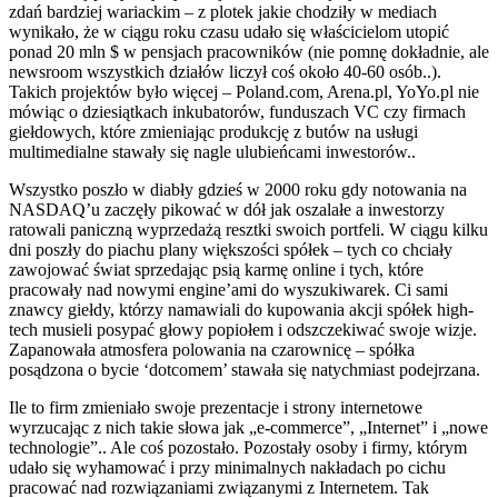
zdań bardziej wariackim – z plotek jakie chodziły w mediach
wynikało, że w ciągu roku czasu udało się właścicielom utopić
ponad 20 mln $ w pensjach pracowników (nie pomnę dokładnie, ale
newsroom wszystkich działów liczył coś około 40-60 osób..).
Takich projektów było więcej – Poland.com, Arena.pl, YoYo.pl nie
mówiąc o dziesiątkach inkubatorów, funduszach VC czy firmach
giełdowych, które zmieniając produkcję z butów na usługi
multimedialne stawały się nagle ulubieńcami inwestorów..
Wszystko poszło w diabły gdzieś w 2000 roku gdy notowania na
NASDAQ’u zaczęły pikować w dół jak oszalałe a inwestorzy
ratowali paniczną wyprzedażą resztki swoich portfeli. W ciągu kilku
dni poszły do piachu plany większości spółek – tych co chciały
zawojować świat sprzedając psią karmę online i tych, które
pracowały nad nowymi engine’ami do wyszukiwarek. Ci sami
znawcy giełdy, którzy namawiali do kupowania akcji spółek high-
tech musieli posypać głowy popiołem i odszczekiwać swoje wizje.
Zapanowała atmosfera polowania na czarownicę – spółka
posądzona o bycie ‘dotcomem’ stawała się natychmiast podejrzana.
Ile to firm zmieniało swoje prezentacje i strony internetowe
wyrzucając z nich takie słowa jak „e-commerce”, „Internet” i „nowe
technologie”.. Ale coś pozostało. Pozostały osoby i firmy, którym
udało się wyhamować i przy minimalnych nakładach po cichu
pracować nad rozwiązaniami związanymi z Internetem. Tak