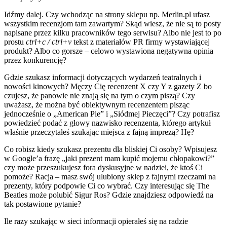
Idźmy dalej. Czy wchodząc na strony sklepu np. Merlin.pl ufasz
wszystkim recenzjom tam zawartym? Skąd wiesz, że nie są to posty
napisane przez kilku pracowników tego serwisu? Albo nie jest to po
prostu
ctrl+c / ctrl+v
tekst z materiałów PR firmy wystawiającej
produkt? Albo co gorsze – celowo wystawiona negatywna opinia
przez konkurencję?
Gdzie szukasz informacji dotyczących wydarzeń teatralnych i
nowości kinowych? Męczy Cię recenzent X czy Y z gazety Z bo
czujesz, że panowie nie znają się na tym o czym piszą? Czy
uważasz, że można być obiektywnym recenzentem pisząc
jednocześnie o „American Pie” i „Siódmej Pieczęci”? Czy potrafisz
powiedzieć podać z głowy nazwisko recenzenta, którego artykuł
właśnie przeczytałeś szukając miejsca z fajną imprezą? Hę?
Co robisz kiedy szukasz prezentu dla bliskiej Ci osoby? Wpisujesz
w Google’a frazę „jaki prezent mam kupić mojemu chłopakowi?”
czy może przeszukujesz fora dyskusyjne w nadziei, że ktoś Ci
pomoże? Racja – masz swój ulubiony sklep z fajnymi rzeczami na
prezenty, który podpowie Ci co wybrać. Czy interesując się The
Beatles może polubić Sigur Ros? Gdzie znajdziesz odpowiedź na
tak postawione pytanie?
Ile razy szukając w sieci informacji opierałeś się na radzie