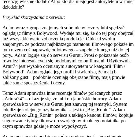
recenzję właśnie dodał ? Albo kto dla niego jest autorytetem w innej
dziedzinie?
Przykład skorzystania z serwisu:
Adam wraz z grupą znajomych sobotnie wieczory lubi spędzać
oglądając filmy z Bolywood. Wydaje mu się, że do tej pory obejrzał
już wszystkie warte zobaczenia produkcje. Obiecał swoim
znajomym, że podczas najbliższego maratonu filmowego pokaże im
tym razem coś naprawdę odlotowego – zupełnie innego niż do tej
pory.. Adam loguje się do serwisu Guruu. Prosi o pokazanie osób
również interesujących się podobnymi co on filmami. Użytkownik
Artur74 jest wysoko ocenianym autorytetem w kategorii ‘Film /
Bolywood’. Adam ogląda jego profil i stwierdza, że mają b.
zbliżony gust – podobnie oceniają obejrzane filmy, mają prawie
takie same spostrzeżenia i oceny.
Teraz Adam sprawdza inne recenzje filmów polecanych przez
„Artura74” – okazuje się, że lubi on japońskie horrory. Adam
sprawdza kto w serwisie Guruu jest znawcą tej tematyki. System
lokalizuje kolejnego użytkownika – jest to „Big_Ronin”. Adam
sprawdza co „Big_Ronin” poleca z takiego kanonu filmów, kopiuje
sugerowane tytuły filmów do swojego wirtualnego notatnika po
czym sprawdza gdzie je może wypożyczyć.
Adam postanawia podziękować za podpowiedź – pozytywnie