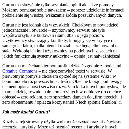
Guruu ma służyć nie tylko wymianie opinii ale także pomocy.
Możemy pomagać sobie nawzajem – poprzez udzielenie informacji,
podzielenie się wiedzą, wskazanie źródła poszukiwanych danych.
Guruu nie jest jednak dla wszystkich! Chciałbym to powiedzieć
jednoznacznie i otwarcie – użytkownicy serwisu nie tyle
współtworzyli, ale budowali i sami dbali o jego poziom.
Użytkownicy stwarzający konflikty, lubujący się w krytyce dla
samego jej faktu, malkontenci i rozrabiacze będą eliminowani na
stałe. Wykopią ich inni użykownicy na podobnych zasadach na
jakich funkcjonują systemy aukcyjne – opinia jest najważniejsza!
Guruu ma mieć charakter non profit i działać zgodnie z modelami
Creative Commons
– nie chcę zamykać treści w serwisie. W
pierwotnym pomyśle chciałem oprzeć się na systemie Wiki i w
takim modelu rozpowszechniać treści. Obecnie biorąc pod uwagę
element opłacalności serwisu rozważam kilka innych pomysłów, ale
mam nadzieję równie mało komercyjnych w odbiorze (to co chcę
obiecać – zero reklam, zero sprzedaży danych do „firm trzecich” i
zero abonamentu / opłat za korzystanie! Niech spłonie Babilon! :).
Jak może działać Guruu?
Każdy zarejestrowany użytkownik może czytać oraz pisać własne
recenzje i artykuły. Może też oceniać recenzje i artykuły innych