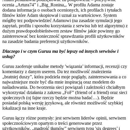
ocenia „Artura74” i „Big_Ronina„. W profilu Adama zostaje
dodana informacja o osobach ocenionych, ich profilach i tytułach
filmów które Adam skopiował i uznał za wartościowe. System
mógłby tez podpowiedzieć Adamowi (na zasadzie symulacji jego
zapytań, profilu i sposobu korzystania z serwisu lub też algorytmu) z
dużym prawdopodobieństwem zestaw filmów jakie powinny go
zainteresować bez konieczność sprawdzania profili użytkowników
na zasadzie badania preferencji użytkowników.
Dlaczego i w czym Guruu ma być lepszy od innych serwisów i
usług?
Guruu zaoferuje unikalne metody 'wiązania’ informacji, recenzji czy
komentarzy z danym userem. Da tez możliwość znalezienia
„bratniej duszy”, która podziela moje poglądy, zainteresowania a co
najważniejsze może być dla mnie inspiracją oraz modelem do
naśladowania. Do tworzenia sieci powiązań i zależności chciałbym
wykorzystać działania z zakresu „FoF” (friend of a friend) oraz sieci
społecznych (oj fajne rzeczy będzie można badać…). Będzie
posiadał polską wersję językową, ale również możliwość szybkiej
lokalizacji na inne kraje.
Guruu łączy różne pomysły: jest serwisem liderów opinii, serwisem
społecznościowym opartym o treści generowane przez
użytkowników, „mądrość tłumów” serwisem typu 'six degrees’ i