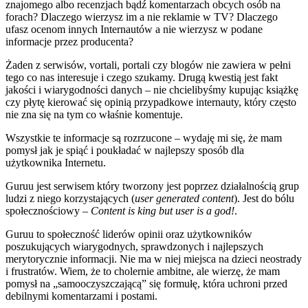
znajomego albo recenzjach bądź komentarzach obcych osób na
forach? Dlaczego wierzysz im a nie reklamie w TV? Dlaczego
ufasz ocenom innych Internautów a nie wierzysz w podane
informacje przez producenta?
Żaden z serwisów, vortali, portali czy blogów nie zawiera w pełni
tego co nas interesuje i czego szukamy. Drugą kwestią jest fakt
jakości i wiarygodności danych – nie chcielibyśmy kupując książkę
czy płytę kierować się opinią przypadkowe internauty, który często
nie zna się na tym co właśnie komentuje.
Wszystkie te informacje są rozrzucone – wydaję mi się, że mam
pomysł jak je spiąć i poukładać w najlepszy sposób dla
użytkownika Internetu.
Guruu jest serwisem który tworzony jest poprzez działalnością grup
ludzi z niego korzystających (
user generated content
). Jest do bólu
społecznościowy –
Content is king but user is a god!
.
Guruu to społeczność liderów opinii oraz użytkowników
poszukujących wiarygodnych, sprawdzonych i najlepszych
merytorycznie informacji. Nie ma w niej miejsca na dzieci neostrady
i frustratów. Wiem, że to cholernie ambitne, ale wierzę, że mam
pomysł na „samooczyszczającą” się formułę, która uchroni przed
debilnymi komentarzami i postami.