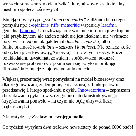
wreszcie serwisem z modelu 'wiki’. Innymi słowy jest to totalny
mash-up społecznościowy :)!
Istnieją serwisy typu „
social recommender
” zbliżone do mojego
pomysłu np.:
e-opinions
,
riffs
,
metacritic
wspaniały
last.fm
i
genialna
Pandora
. Umożliwiają one szukanie informacji w stopniu
jaki przybliżyłem, ale żaden z nich nie jest ideałem i nie wykracza
poza wąski region taki jak temat (
last.fm – muzyka
) albo
funkcjonalność (
e-opinions – szukasz i kupujesz
). Nie oznacz to, że
odkryłem przysłowiową „Amerykę” – nic z tych rzeczy. Raczej
poukładałem, usystematyzowałem i spróbowałem pokazać
rozwiązanie problemów z jakimi sam się borykam próbując
filtrować infomrację znajdowane w Internecie.
Większą prezentację wraz pomysłami na model biznesowy oraz
dlaczego uważam, że ten pomysł ma szansę zafunkcjonować
przedstawię 1 lutego spotkaniu z cyklu
Innowatorium
– zapraszam
do zadawania pytań a w szczególności do konstruktywnego
krytykowania pomysłu – na czym nie będę ukrywał liczę
najbardziej! :)
Nie wstydź się
Zostaw mi swojego maila
Co tydzień wysyłam dwa treściwe newslettery do ponad 6000 osób!