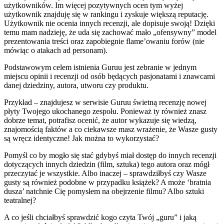
użytkowników. Im więcej pozytywnych ocen tym wyżej
użytkownik znajduję się w rankingu i zyskuje większą reputację.
Użytkownik nie ocenia innych recenzji, ale dopisuje swoją! Dzięki
temu mam nadzieję, że uda się zachować mało „ofensywny” model
prezentowania treści oraz zapobiegnie flame’owaniu forów (nie
mówiąc o atakach ad personam).
Podstawowym celem istnienia Guruu jest zebranie w jednym
miejscu opinii i recenzji od osób będących pasjonatami i znawcami
danej dziedziny, autora, utworu czy produktu.
Przykład – znajdujesz w serwisie Guruu świetną recenzję nowej
płyty Twojego ukochanego zespołu. Ponieważ ty również znasz
dobrze temat, potrafisz ocenić, że autor wykazuje się wiedzą,
znajomością faktów a co ciekawsze masz wrażenie, że Wasze gusty
są wręcz identyczne! Jak można to wykorzystać?
Pomyśl co by mogło się stać gdybyś miał dostęp do innych recenzji
dotyczących innych dziedzin (film, sztuka) tego autora oraz mógł
przeczytać je wszystkie. Albo inaczej – sprawdziłbyś czy Wasze
gusty są również podobne w przypadku książek? A może ‘bratnia
dusza’ natchnie Cię pomysłem na obejrzenie filmu? Albo sztuki
teatralnej?
A co jeśli chciałbyś sprawdzić kogo czyta Twój „guru” i jaką