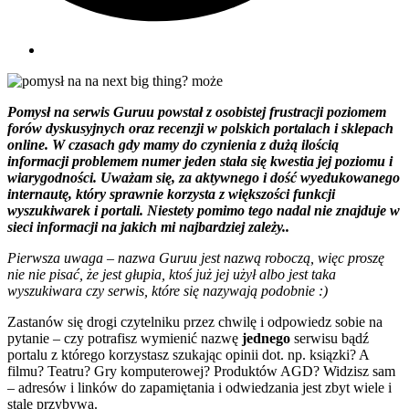
Pomysł na serwis Guruu powstał z osobistej frustracji poziomem
forów dyskusyjnych oraz recenzji w polskich portalach i sklepach
online. W czasach gdy mamy do czynienia z dużą ilością
informacji problemem numer jeden stała się kwestia jej poziomu i
wiarygodności. Uważam się, za aktywnego i dość wyedukowanego
internautę, który sprawnie korzysta z większości funkcji
wyszukiwarek i portali. Niestety pomimo tego nadal nie znajduje w
sieci informacji na jakich mi najbardziej zależy..
Pierwsza uwaga – nazwa Guruu jest nazwą roboczą, więc proszę
nie nie pisać, że jest głupia, ktoś już jej użył albo jest taka
wyszukiwara czy serwis, które się nazywają podobnie :)
Zastanów się drogi czytelniku przez chwilę i odpowiedz sobie na
pytanie – czy potrafisz wymienić nazwę
jednego
serwisu bądź
portalu z którego korzystasz szukając opinii dot. np. ksiązki? A
filmu? Teatru? Gry komputerowej? Produktów AGD? Widzisz sam
– adresów i linków do zapamiętania i odwiedzania jest zbyt wiele i
stale przybywa.