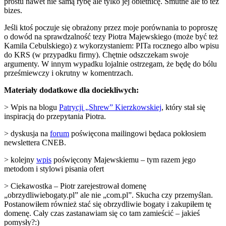
prostu nawet nie samą rybę ale tylko jej obietnicę. Smutne ale to też
bizes.
Jeśli ktoś poczuje się obrażony przez moje porównania to poproszę
o dowód na sprawdzalność tezy Piotra Majewskiego (może być też
Kamila Cebulskiego) z wykorzystaniem: PITa rocznego albo wpisu
do KRS (w przypadku firmy). Chętnie odszczekam swoje
argumenty. W innym wypadku lojalnie ostrzegam, że będę do bólu
prześmiewczy i okrutny w komentrzach.
Materiały dodatkowe dla dociekliwych:
> Wpis na blogu
Patrycji „Shrew” Kierzkowskiej
, który stał się
inspiracją do przepytania Piotra.
> dyskusja na
forum
poświęcona mailingowi będaca pokłosiem
newslettera CNEB.
> kolejny
wpis
poświęcony Majewskiemu – tym razem jego
metodom i stylowi pisania ofert
> Ciekawostka – Piotr zarejestrował domenę
„obrzydliwiebogaty.pl” ale nie „com.pl”. Skucha czy przemyślan.
Postanowiłem również stać się obrzydliwie bogaty i zakupiłem tę
domenę. Cały czas zastanawiam się co tam zamieścić – jakieś
pomysły?:)