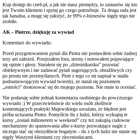
Kup dostęp do cneb.pl, a jak nie masz pieniędzy, to zastanów się kto
jest Twoim klientem i spytaj go czego potrzebuje. Ta druga rada jest
tak banalna, a mogę się założyć, że 99% e-biznesów nigdy tego nie
zrobiło.
AK – Piotrze, dziękuję za wywiad
Komentarz do wywiadu:
Przed przygotowaniem pytań dla Piotra nie postawiłem sobie żadnej
tezy ani założeń. Przejrzałem fora, strony i notowałem pojawiające
się opinie i głosy. Starałem się po „dziennikarsku” pozostać
obiektywnym i nie zadawać pytań sugerujących, obraźliwych czy
po prostu nie przemyślanych. Piotr z tego co mi napisał w mailu
podsumowującym wywiad twierdzi, że starał się poziomem
„ostrości” dostosować się do mojego poziomu. Nie mnie to oceniać.
Nie podaruję sobie jednak komentarza osobistego do powyższego
wywiadu :) W przeciwieństwie do wielu osób złośliwie
komentujących praktyki Majewskiego uważam, że błędem jest
próba uciszania Piotra. Pomyślcie ilu z ludzi, którzy wykupią te
kursy „zostań milionerem w weekend” czy też zakupią cudowne
mechanizmy do spamowania albo e-kursy pozwalające nagle z
niczego stać się obrzydliwie bogatym – ilu z tych ludzi nie stanie się
nigdy Waszymi klientami czy zleceniodacami.