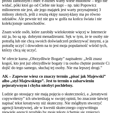
prostu zamożnym i mieć e-biznes warty wiele milionów – tego nie
widać, póki ktoś go od Ciebie nie kupi – np. taki Popowicz
milionerem nie jest, ale jego majątek jest warty przynajmniej 3
miliony złotych, jeśli z resztą ekipy naszej-klasy ma po równo
udziałów. Ale pewnie też nie gra w golfa na końcu świata i nie
kolekcjonuje samochodów.
Znam wiele osób, które zarobiły wielokrotnie więcej w Internecie
niż ja, bo są np. dobrymi menadżerami. Sęk w tym, że te osoby nie
potrafią lub nie chcą swoich doświadczeń przkezywać innymi, a ja
potrafię uczyć i dowodem na to jest moja popularność wśród tych,
którzy chcą się uczyć.
W ofercie kursu „Obrzydliwie Bogaty” napisałem: „Jeśli znasz
kogoś, kto jest już obrzydliwie bogaty i ta osoba chętnie pomoże Ci
dojść do tego samego, słuchaj tej osoby. Nie ma lepszej drogi.”
AK – Zapewne wiesz co znaczy termin „pisać jak Majewski”
albo „styl Majewskiego”. Jest to termin o zabarwieniu
pejoratywnym i chyba niezbyt pochlebny.
Ludzie go stosujący nie mają pojęcia o skuteczności, a „kreatywni
copywriterzy” ich utwierdzają w swojej opinii, bo znacznie łatwiej
napisać tekst kreatywny niż skuteczny. Nie mógłbym stworzyć
agencji kreatywnej, ale w kwestii skutecznego copywritingu
niewiele agencji przebiło by moje teksty (chętnie się zmierzę).