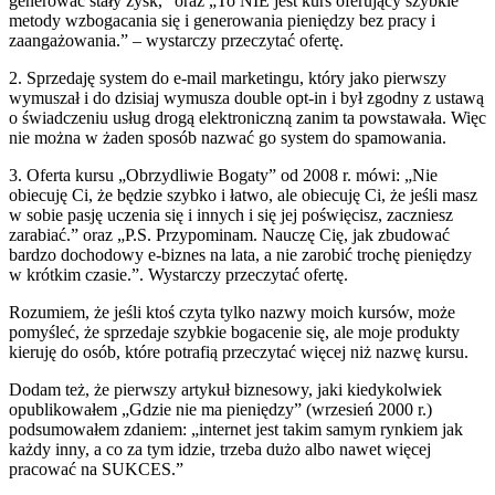
generować stały zysk,” oraz „To NIE jest kurs oferujący szybkie
metody wzbogacania się i generowania pieniędzy bez pracy i
zaangażowania.” – wystarczy przeczytać ofertę.
2. Sprzedaję system do e-mail marketingu, który jako pierwszy
wymuszał i do dzisiaj wymusza double opt-in i był zgodny z ustawą
o świadczeniu usług drogą elektroniczną zanim ta powstawała. Więc
nie można w żaden sposób nazwać go system do spamowania.
3. Oferta kursu „Obrzydliwie Bogaty” od 2008 r. mówi: „Nie
obiecuję Ci, że będzie szybko i łatwo, ale obiecuję Ci, że jeśli masz
w sobie pasję uczenia się i innych i się jej poświęcisz, zaczniesz
zarabiać.” oraz „P.S. Przypominam. Nauczę Cię, jak zbudować
bardzo dochodowy e-biznes na lata, a nie zarobić trochę pieniędzy
w krótkim czasie.”. Wystarczy przeczytać ofertę.
Rozumiem, że jeśli ktoś czyta tylko nazwy moich kursów, może
pomyśleć, że sprzedaje szybkie bogacenie się, ale moje produkty
kieruję do osób, które potrafią przeczytać więcej niż nazwę kursu.
Dodam też, że pierwszy artykuł biznesowy, jaki kiedykolwiek
opublikowałem „Gdzie nie ma pieniędzy” (wrzesień 2000 r.)
podsumowałem zdaniem: „internet jest takim samym rynkiem jak
każdy inny, a co za tym idzie, trzeba dużo albo nawet więcej
pracować na SUKCES.”