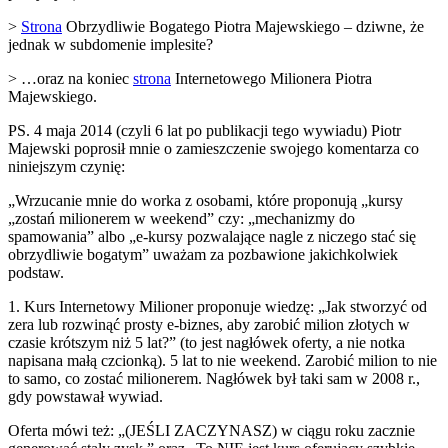
>
Strona
Obrzydliwie Bogatego Piotra Majewskiego – dziwne, że
jednak w subdomenie implesite?
> …oraz na koniec
strona
Internetowego Milionera Piotra
Majewskiego.
PS. 4 maja 2014 (czyli 6 lat po publikacji tego wywiadu) Piotr
Majewski poprosił mnie o zamieszczenie swojego komentarza co
niniejszym czynię:
„Wrzucanie mnie do worka z osobami, które proponują „kursy
„zostań milionerem w weekend” czy: „mechanizmy do
spamowania” albo „e-kursy pozwalające nagle z niczego stać się
obrzydliwie bogatym” uważam za pozbawione jakichkolwiek
podstaw.
1. Kurs Internetowy Milioner proponuje wiedzę: „Jak stworzyć od
zera lub rozwinąć prosty e-biznes, aby zarobić milion złotych w
czasie krótszym niż 5 lat?” (to jest nagłówek oferty, a nie notka
napisana małą czcionką). 5 lat to nie weekend. Zarobić milion to nie
to samo, co zostać milionerem. Nagłówek był taki sam w 2008 r.,
gdy powstawał wywiad.
Oferta mówi też: „(JEŚLI ZACZYNASZ) w ciągu roku zacznie