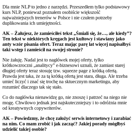
Dla mnie NLP to jedno z narzędzi. Przeszedłem tylko podstawowy
kurs NLP, ponieważ poznałem osobiście większość
najważniejszych trenerów w Polsce i nie czułem potrzeby
duplikowania ich umiejętności.
AK – Żałujesz, że zamieściłeś tekst „Śmiali się, że…, ale kiedy”?
Ten tekst w niektórych kręgach jest kultowy i stawiany jako
anty wzór pisania ofert. Teraz mając parę lat więcej napisałbyś
taki wstęp i zamieścił na swojej stronie?
Nie żałuję. Nadal jest to nagłówek mojej oferty, tylko
krótkowzroczni „analitycy” e-biznesowi uznali, że zamiast starej
długiej oferty teraz stosuję tzw. squeeze page z krótką ofertą.
Prawda jest taka, że za tą krótką ofertą jest stara, długa. Ale trzeba
umieć liczyć i znać się trochę na sktuecznym marketingu, aby
rozumieć dlaczego tak się stało.
Co do nagłówka nienawidzę go, nie znoszę i patrzeć na niego nie
mogę. Chwilowo jednak jest najskuteczniejszy i to odróżnia mnie
od kreatywnych copywriterów.
AK – Powiedzmy, że chcę założyć serwis internetowy i zarabiać
na nim. Co mam zrobić i jak zacząć? Jakiej porady mógłbyś
udzielić takiej osobie?