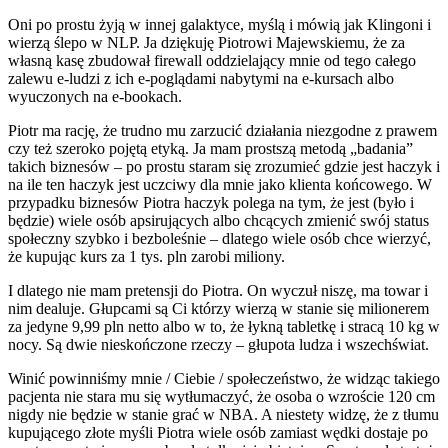
Oni po prostu żyją w innej galaktyce, myślą i mówią jak Klingoni i
wierzą ślepo w NLP. Ja dziękuję Piotrowi Majewskiemu, że za
własną kasę zbudował firewall oddzielający mnie od tego całego
zalewu e-ludzi z ich e-poglądami nabytymi na e-kursach albo
wyuczonych na e-bookach.
Piotr ma rację, że trudno mu zarzucić działania niezgodne z prawem
czy też szeroko pojętą etyką. Ja mam prostszą metodą „badania”
takich biznesów – po prostu staram się zrozumieć gdzie jest haczyk i
na ile ten haczyk jest uczciwy dla mnie jako klienta końcowego. W
przypadku biznesów Piotra haczyk polega na tym, że jest (było i
będzie) wiele osób apsirujących albo chcących zmienić swój status
społeczny szybko i bezboleśnie – dlatego wiele osób chce wierzyć,
że kupując kurs za 1 tys. pln zarobi miliony.
I dlatego nie mam pretensji do Piotra. On wyczuł niszę, ma towar i
nim dealuje. Głupcami są Ci którzy wierzą w stanie się milionerem
za jedyne 9,99 pln netto albo w to, że łykną tabletkę i stracą 10 kg w
nocy. Są dwie nieskończone rzeczy – głupota ludza i wszechświat.
Winić powinniśmy mnie / Ciebie / społeczeństwo, że widząc takiego
pacjenta nie stara mu się wytłumaczyć, że osoba o wzroście 120 cm
nigdy nie będzie w stanie grać w NBA. A niestety widzę, że z tłumu
kupującego złote myśli Piotra wiele osób zamiast wędki dostaje po