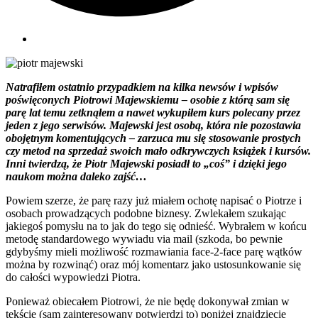
Natrafiłem ostatnio przypadkiem na kilka newsów i wpisów
poświęconych Piotrowi Majewskiemu – osobie z którą sam się
parę lat temu zetknąłem a nawet wykupiłem kurs polecany przez
jeden z jego serwisów. Majewski jest osobą, która nie pozostawia
obojętnym komentujących – zarzuca mu się stosowanie prostych
czy metod na sprzedaż swoich mało odkrywczych książek i kursów.
Inni twierdzą, że Piotr Majewski posiadł to „coś” i dzięki jego
naukom można daleko zajść…
Powiem szerze, że parę razy już miałem ochotę napisać o Piotrze i
osobach prowadzących podobne biznesy. Zwlekałem szukając
jakiegoś pomysłu na to jak do tego się odnieść. Wybrałem w końcu
metodę standardowego wywiadu via mail (szkoda, bo pewnie
gdybyśmy mieli możliwość rozmawiania face-2-face parę wątków
można by rozwinąć) oraz mój komentarz jako ustosunkowanie się
do całości wypowiedzi Piotra.
Ponieważ obiecałem Piotrowi, że nie będę dokonywał zmian w
tekście (sam zainteresowany potwierdzi to) poniżej znajdziecie