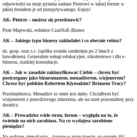
odpowiedzi na moje pytania zadane Piotrowi w takiej formie w
jakiej dostałem je od przepytywanego. Enjoy!
AK- Piotrze – możesz się przedstawić?
Piotr Majewski, redaktor CzasNaE-Biznes
AK – Jakiego typu biznesy zakładałeś i co obecnie robisz?
dz. gosp. oraz s.c. (spółka została zamknięta po 2 latach z
kawałkiem). Generalnie usługi edukacyjne, szkoleniowe i dla e-
biznesu, rzadziej konsultacje.
AK – Jak w zasadzie zaklasyfikować Ciebie – chcesz być
postrzegany jako biznesmanem, menadżerem, wizjonerem?
Chcesz być polskim Robertem Kiyosakim? Brianem Tracy?
Przedsiębiorca. Menadżer ze mnie jest słaby. Chciałbym być
wizjonerem z prawdziwego zdarzenia, ale na razie pozostańmy przy
doradcy.
AK – Prowadzisz wiele stron, forum – wygląda na to, że
świetnie na nich zarabiasz. Na co wydajesz zarobione
pieniądze?
Na rodzinę, mieszkania – kupuję w maju trzecie, na sprzęty AV,