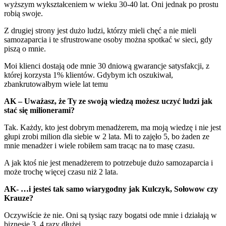
wyższym wykształceniem w wieku 30-40 lat. Oni jednak po prostu
robią swoje.
Z drugiej strony jest dużo ludzi, którzy mieli chęć a nie mieli
samozaparcia i te sfrustrowane osoby można spotkać w sieci, gdy
piszą o mnie.
Moi klienci dostają ode mnie 30 dniową gwarancje satysfakcji, z
której korzysta 1% klientów. Gdybym ich oszukiwał,
zbankrutowałbym wiele lat temu
AK – Uważasz, że Ty ze swoją wiedzą możesz uczyć ludzi jak
stać się milionerami?
Tak. Każdy, kto jest dobrym menadżerem, ma moją wiedzę i nie jest
głupi zrobi milion dla siebie w 2 lata. Mi to zajęło 5, bo żaden ze
mnie menadżer i wiele robiłem sam tracąc na to masę czasu.
A jak ktoś nie jest menadżerem to potrzebuje dużo samozaparcia i
może trochę więcej czasu niż 2 lata.
AK- …i jesteś tak samo wiarygodny jak Kulczyk, Sołowow czy
Krauze?
Oczywiście że nie. Oni są tysiąc razy bogatsi ode mnie i działają w
biznesie 3, 4 razy dłużej.