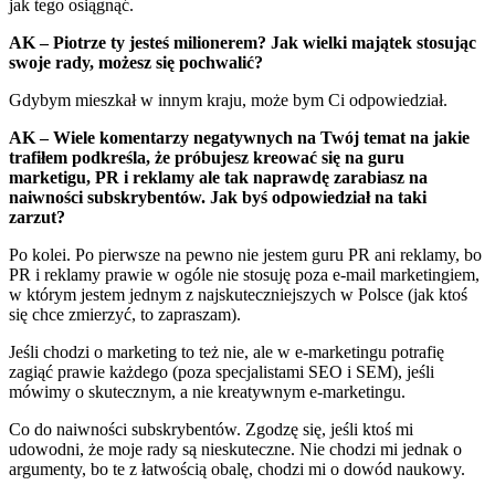
jak tego osiągnąć.
AK – Piotrze ty jesteś milionerem? Jak wielki majątek stosując
swoje rady, możesz się pochwalić?
Gdybym mieszkał w innym kraju, może bym Ci odpowiedział.
AK – Wiele komentarzy negatywnych na Twój temat na jakie
trafiłem podkreśla, że próbujesz kreować się na guru
marketigu, PR i reklamy ale tak naprawdę zarabiasz na
naiwności subskrybentów. Jak byś odpowiedział na taki
zarzut?
Po kolei. Po pierwsze na pewno nie jestem guru PR ani reklamy, bo
PR i reklamy prawie w ogóle nie stosuję poza e-mail marketingiem,
w którym jestem jednym z najskuteczniejszych w Polsce (jak ktoś
się chce zmierzyć, to zapraszam).
Jeśli chodzi o marketing to też nie, ale w e-marketingu potrafię
zagiąć prawie każdego (poza specjalistami SEO i SEM), jeśli
mówimy o skutecznym, a nie kreatywnym e-marketingu.
Co do naiwności subskrybentów. Zgodzę się, jeśli ktoś mi
udowodni, że moje rady są nieskuteczne. Nie chodzi mi jednak o
argumenty, bo te z łatwością obalę, chodzi mi o dowód naukowy.