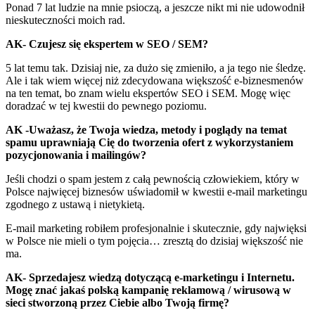
Ponad 7 lat ludzie na mnie psioczą, a jeszcze nikt mi nie udowodnił
nieskuteczności moich rad.
AK- Czujesz się ekspertem w SEO / SEM?
5 lat temu tak. Dzisiaj nie, za dużo się zmieniło, a ja tego nie śledzę.
Ale i tak wiem więcej niż zdecydowana większość e-biznesmenów
na ten temat, bo znam wielu ekspertów SEO i SEM. Mogę więc
doradzać w tej kwestii do pewnego poziomu.
AK -Uważasz, że Twoja wiedza, metody i poglądy na temat
spamu uprawniają Cię do tworzenia ofert z wykorzystaniem
pozycjonowania i mailingów?
Jeśli chodzi o spam jestem z całą pewnością człowiekiem, który w
Polsce najwięcej biznesów uświadomił w kwestii e-mail marketingu
zgodnego z ustawą i nietykietą.
E-mail marketing robiłem profesjonalnie i skutecznie, gdy najwięksi
w Polsce nie mieli o tym pojęcia… zresztą do dzisiaj większość nie
ma.
AK- Sprzedajesz wiedzą dotyczącą e-marketingu i Internetu.
Mogę znać jakaś polską kampanię reklamową / wirusową w
sieci stworzoną przez Ciebie albo Twoją firmę?