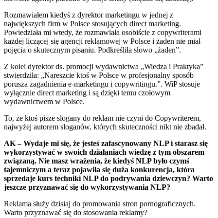
Rozmawiałem kiedyś z dyrektor marketingu w jednej z
największych firm w Polsce stosujących direct marketing.
Powiedziała mi wtedy, że rozmawiała osobiście z copywriterami
każdej liczącej się agencji reklamowej w Polsce i żaden nie miał
pojęcia o skutecznym pisaniu. Podkreśliła słowo „żaden”.
Z kolei dyrektor ds. promocji wydawnictwa „Wiedza i Praktyka”
stwierdziła: „Nareszcie ktoś w Polsce w profesjonalny sposób
porusza zagadnienia e-marketingu i copywritingu.”. WiP stosuje
wyłącznie direct marketing i są dzięki temu czołowym
wydawnictwem w Polsce.
To, że ktoś pisze slogany do reklam nie czyni do Copywriterem,
najwyżej autorem sloganów, których skuteczności nikt nie zbadał.
AK – Wydaje mi się, że jesteś zafascynowany NLP i starasz się
wykorzystywać w swoich działaniach wiedzę z tym obszarem
związaną. Nie masz wrażenia, że kiedyś NLP było czymś
tajemniczym a teraz pojawiła się duża konkurencja, która
sprzedaje kurs techniki NLP do podrywania dziewczyn? Warto
jeszcze przyznawać się do wykorzystywania NLP?
Reklama służy dzisiaj do promowania stron pornograficznych.
Warto przyznawać się do stosowania reklamy?