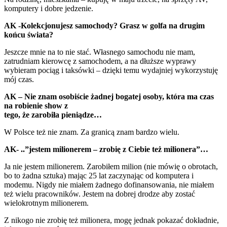
komputery i dobre jedzenie.
AK -Kolekcjonujesz samochody? Grasz w golfa na drugim
końcu świata?
Jeszcze mnie na to nie stać. Własnego samochodu nie mam,
zatrudniam kierowcę z samochodem, a na dłuższe wyprawy
wybieram pociąg i taksówki – dzięki temu wydajniej wykorzystuję
mój czas.
AK – Nie znam osobiście żadnej bogatej osoby, która ma czas
na robienie show z
tego, że zarobiła pieniądze…
W Polsce też nie znam. Za granicą znam bardzo wielu.
AK- ..”jestem milionerem – zrobię z Ciebie też milionera”…
Ja nie jestem milionerem. Zarobiłem milion (nie mówię o obrotach,
bo to żadna sztuka) mając 25 lat zaczynając od komputera i
modemu. Nigdy nie miałem żadnego dofinansowania, nie miałem
też wielu pracowników. Jestem na dobrej drodze aby zostać
wielokrotnym milionerem.
Z nikogo nie zrobię też milionera, mogę jednak pokazać dokładnie,