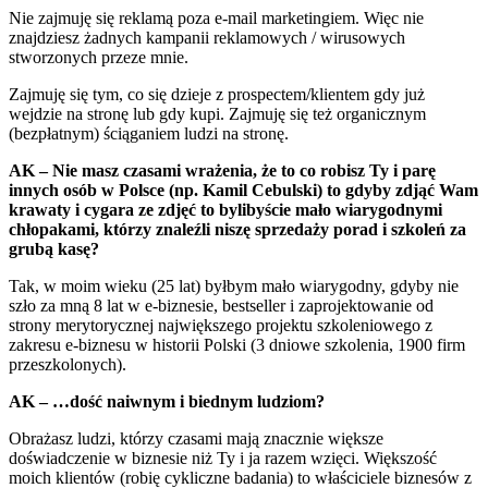
Nie zajmuję się reklamą poza e-mail marketingiem. Więc nie
znajdziesz żadnych kampanii reklamowych / wirusowych
stworzonych przeze mnie.
Zajmuję się tym, co się dzieje z prospectem/klientem gdy już
wejdzie na stronę lub gdy kupi. Zajmuję się też organicznym
(bezpłatnym) ściąganiem ludzi na stronę.
AK – Nie masz czasami wrażenia, że to co robisz Ty i parę
innych osób w Polsce (np. Kamil Cebulski) to gdyby zdjąć Wam
krawaty i cygara ze zdjęć to bylibyście mało wiarygodnymi
chłopakami, którzy znaleźli niszę sprzedaży porad i szkoleń za
grubą kasę?
Tak, w moim wieku (25 lat) byłbym mało wiarygodny, gdyby nie
szło za mną 8 lat w e-biznesie, bestseller i zaprojektowanie od
strony merytorycznej największego projektu szkoleniowego z
zakresu e-biznesu w historii Polski (3 dniowe szkolenia, 1900 firm
przeszkolonych).
AK – …dość naiwnym i biednym ludziom?
Obrażasz ludzi, którzy czasami mają znacznie większe
doświadczenie w biznesie niż Ty i ja razem wzięci. Większość
moich klientów (robię cykliczne badania) to właściciele biznesów z