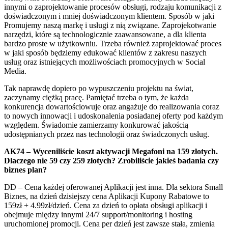
innymi o zaprojektowanie procesów obsługi, rodzaju komunikacji z
doświadczonym i mniej doświadczonym klientem. Sposób w jaki
Promujemy naszą markę i usługi z nią związane. Zaprojekotwanie
narzędzi, które są technologicznie zaawansowane, a dla klienta
bardzo proste w użytkowniu. Trzeba również zaprojektować proces
w jaki sposób będziemy edukować klientów z zakresu naszych
usług oraz istniejących możliwościach promocyjnych w Social
Media.
Tak naprawdę dopiero po wypuszczeniu projektu na świat,
zaczynamy ciężką pracę. Pamiętać trzeba o tym, że każda
konkurencja dowartościowuje oraz angażuje do realizowania coraz
to nowych innowacji i udoskonalenia posiadanej oferty pod każdym
względem. Świadomie zamierzamy konkurować jakością
udostępnianych przez nas technologii oraz świadczonych usług.
AK74 – Wyceniliście koszt aktywacji Megafoni na 159 złotych.
Dlaczego nie 59 czy 259 złotych? Zrobiliście jakieś badania czy
biznes plan?
DD – Cena każdej oferowanej Aplikacji jest inna. Dla sektora Small
Biznes, na dzień dzisiejszy cena Aplikacji Kupony Rabatowe to
159zł + 4.99zł/dzień. Cena za dzień to opłata obsługi aplikacji i
obejmuje między innymi 24/7 support/monitoring i hosting
uruchomionej promocji. Cena per dzień jest zawsze stała, zmienia