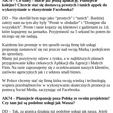
AK74 – Co dalej – macie już jedną aplikację. Planujecie
kolejne? Chcecie stać się dostawcą prostych i tanich appek do
wykorzystanie w ekosystemie Facebooka?
DD – Nie określił bym tego jako “prostych” i “tanich”. Bardziej
zależy nam na tym aby były “Proste w obsłudze” i “Dostępne dla
wszystkich”. Proste i tanie kojarzy się klientowi z gadżetami za 1zł,
które kupujemy na jarmarku. Przyjemność na 5 sekund bo potem do
niczego się nie nadają.
Każdemu kto promuje w ten sposób swoją firmę lub usługi
proponuję zastanowić się raz jeszcze nad swoją Marką i podejściem
do sprzedaży.
Mamy już pozytywny odzew z rynku, a w najbliższych planach
przygotowanie kilku ciekawych Aplikacji dla Agencji i Małych
Firm. Na razie zapoznajemy się z oczekiwaniami naszych klientów,
zarówno agencyjnych jak i z sektora small biznes.
W Polsce chcemy stać się firmą która swoją wiedzą i technologią
wspiera przedsiębiorców w wykonywaniu skutecznych promocji za
pomocą Social Media, zaczynając od Facebooka.
AK74 – Planujecie ekspansję poza Polskę ze swoim projektem?
Czy tam już są podobne usługi jak Wasza?
DD – Tak, za granicą działają już podobne usługi jak nasza. Jeżeli