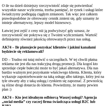
O ile na dzień dzisiejszy rzeczywistość zdaje się potwierdzać
wszystkie nasze wyliczenia, trzeba pamiętać, że rynek i usługi które
świadczymy podlegają ciągłym zmianom. Tak więc jest całkiem
prawdopodobne że oferowany cennik zmieni się, gdy uznamy że
istnieje alternatywny, lepszy model biznesowy.
Łatwiej jest zejść z ceny niż ją podwyższyć gdy uznasz, że
rzeczywistość nie pokrywa się z Twoimi wyliczeniami. Wartość
definiujemy również jakością oferowanych przez nas usług.
AK74 – Ile planujecie pozyskać klientów i jakimi kanałami
będziecie się reklamowali?
DD – Trudno mi tutaj mówić o szczegółach. W tej chwili płatna
reklama nie jest dla nas trakcyjną drogą promocji. Dla kogoś kto
sprzedaje ciepłe bułeczki może to być jakaś alternatywa. Dla nas
bardzo ważnym jest pozyskanie właściwego klienta. Klienta, który
wykazuje zapotrzebowanie na taką usługę albo takiego, który jest na
tyle otwarty aby z taką usługą i rynkiem się zapoznać. Z pewnością
są różne drogi dotarcia do klienta. Powiedzmy, że mamy pewien
plan :)
AK74 – Kto jest idealnym odbiorcą Waszej usługi? Agencja
„social media” czy raczej firma świadcząca usługi B2C lub
B2B?