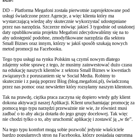
DD – Platforma Megafoni została pierwotnie zaprojektowane pod
usługi świadczone przez Agencje, a więc klienta który ma
wystarczającą wiedzę aby skutecznie wykorzystać udostępniane
przez nas narzędzia. Szczerze mówiąc jakieś 3 tygodnie od ustalonej
daty opublikowania projektu Megafoni zdecydowaliśmy się na to
aby udostępnić podobne, zmodyfikowane narzędzia dla sektora
Small Biznes oraz innym, którzy w jakiś sposób szukają nowych
metod promocji na Facebooku.
Tego typu usługi na rynku Polskim są czymś nowym dlatego
zdajemy sobie sprawę z tego, że musimy zainwestować dużo czasu
na edukację naszych klientów z sektora Small Biznes w kwestiach
związanych z poruszaniem się w Social Media. Robimy to
skutecznie i z pasją poprzez Blog (blog.megafoni.pl), świadczoną
przez nas pomoc oraz newsletter który rozsyłamy naszym klientom.
Tak na prawdę, ciężka praca zaczyna się dopiero wtedy gdy klient
dokona aktywacji naszej Aplikacji. Klient uruchamiając promocję za
pomocą tego typu narzędzi przeważnie nie wie, że również musi
zadbać o to aby akcja dotarła do jego grupy docelowej. Tak więc
nie chodzi tylko o to, aby uruchomić aplikację i zostawić ją „w tle”.
Na tego typu komfort mogą sobie pozwolić jedynie właściciele
bardzo popularnych stron na Facebooku, którzy posiadają ogromną