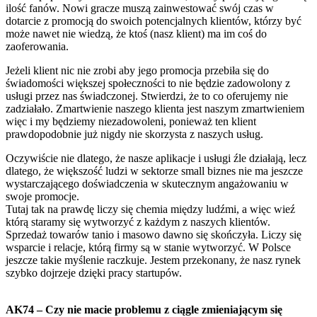
ilość fanów. Nowi gracze muszą zainwestować swój czas w
dotarcie z promocją do swoich potencjalnych klientów, którzy być
może nawet nie wiedzą, że ktoś (nasz klient) ma im coś do
zaoferowania.
Jeżeli klient nic nie zrobi aby jego promocja przebiła się do
świadomości większej społeczności to nie będzie zadowolony z
usługi przez nas świadczonej. Stwierdzi, że to co oferujemy nie
zadziałało. Zmartwienie naszego klienta jest naszym zmartwieniem
więc i my będziemy niezadowoleni, ponieważ ten klient
prawdopodobnie już nigdy nie skorzysta z naszych usług.
Oczywiście nie dlatego, że nasze aplikacje i usługi źle działają, lecz
dlatego, że większość ludzi w sektorze small biznes nie ma jeszcze
wystarczającego doświadczenia w skutecznym angażowaniu w
swoje promocje.
Tutaj tak na prawdę liczy się chemia między ludźmi, a więc wieź
którą staramy się wytworzyć z każdym z naszych klientów.
Sprzedaż towarów tanio i masowo dawno się skończyła. Liczy się
wsparcie i relacje, którą firmy są w stanie wytworzyć. W Polsce
jeszcze takie myślenie raczkuje. Jestem przekonany, że nasz rynek
szybko dojrzeje dzięki pracy startupów.
AK74 – Czy nie macie problemu z ciągle zmieniającym się