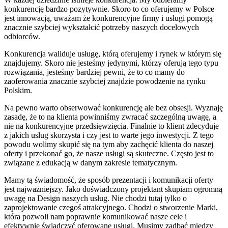
konkurencję bardzo pozytywnie. Skoro to co oferujemy w Polsce
jest innowacją, uważam że konkurencyjne firmy i usługi pomogą
znacznie szybciej wykształcić potrzeby naszych docelowych
odbiorców.
Konkurencja waliduje usługę, którą oferujemy i rynek w którym się
znajdujemy. Skoro nie jesteśmy jedynymi, którzy oferują tego typu
rozwiązania, jesteśmy bardziej pewni, że to co mamy do
zaoferowania znacznie szybciej znajdzie powodzenie na rynku
Polskim.
Na pewno warto obserwować konkurencję ale bez obsesji. Wyznaję
zasadę, że to na klienta powinniśmy zwracać szczególną uwagę, a
nie na konkurencyjne przedsięwzięcia. Finalnie to klient zdecyduje
z jakich usług skorzysta i czy jest to warte jego inwestycji. Z tego
powodu wolimy skupić się na tym aby zachęcić klienta do naszej
oferty i przekonać go, że nasze usługi są skuteczne. Często jest to
związane z edukacją w danym zakresie tematycznym.
Mamy tą świadomość, że sposób prezentacji i komunikacji oferty
jest najważniejszy. Jako doświadczony projektant skupiam ogromną
uwagę na Design naszych usług. Nie chodzi tutaj tylko o
zaprojektowanie czegoś atrakcyjnego. Chodzi o stworzenie Marki,
która pozwoli nam poprawnie komunikować nasze cele i
efektywnie świadczyć oferowane usługi. Musimy zadbać między