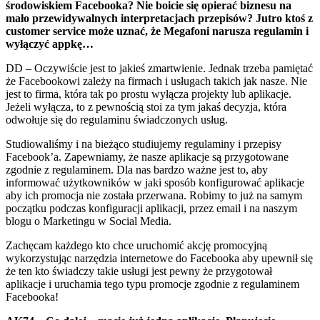
środowiskiem Facebooka? Nie boicie się opierać biznesu na
mało przewidywalnych interpretacjach przepisów? Jutro ktoś z
customer service może uznać, że Megafoni narusza regulamin i
wyłączyć appkę…
DD – Oczywiście jest to jakieś zmartwienie. Jednak trzeba pamiętać
że Facebookowi zależy na firmach i usługach takich jak nasze. Nie
jest to firma, która tak po prostu wyłącza projekty lub aplikacje.
Jeżeli wyłącza, to z pewnością stoi za tym jakaś decyzja, która
odwołuje się do regulaminu świadczonych usług.
Studiowaliśmy i na bieżąco studiujemy regulaminy i przepisy
Facebook’a. Zapewniamy, że nasze aplikacje są przygotowane
zgodnie z regulaminem. Dla nas bardzo ważne jest to, aby
informować użytkowników w jaki sposób konfigurować aplikacje
aby ich promocja nie została przerwana. Robimy to już na samym
początku podczas konfiguracji aplikacji, przez email i na naszym
blogu o Marketingu w Social Media.
Zachęcam każdego kto chce uruchomić akcję promocyjną
wykorzystując narzędzia internetowe do Facebooka aby upewnił się
że ten kto świadczy takie usługi jest pewny że przygotował
aplikacje i uruchamia tego typu promocje zgodnie z regulaminem
Facebooka!