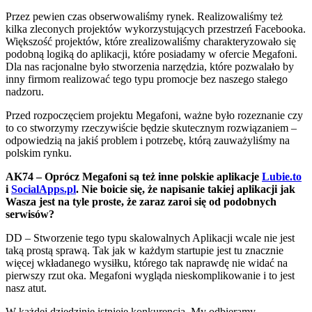
Przez pewien czas obserwowaliśmy rynek. Realizowaliśmy też
kilka zleconych projektów wykorzystujących przestrzeń Facebooka.
Większość projektów, które zrealizowaliśmy charakteryzowało się
podobną logiką do aplikacji, które posiadamy w ofercie Megafoni.
Dla nas racjonalne było stworzenia narzędzia, które pozwalało by
inny firmom realizować tego typu promocje bez naszego stałego
nadzoru.
Przed rozpoczęciem projektu Megafoni, ważne było rozeznanie czy
to co stworzymy rzeczywiście będzie skutecznym rozwiązaniem –
odpowiedzią na jakiś problem i potrzebę, którą zauważyliśmy na
polskim rynku.
AK74 – Oprócz Megafoni są też inne polskie aplikacje
Lubie.to
i
SocialApps.pl
. Nie boicie się, że napisanie takiej aplikacji jak
Wasza jest na tyle proste, że zaraz zaroi się od podobnych
serwisów?
DD – Stworzenie tego typu skalowalnych Aplikacji wcale nie jest
taką prostą sprawą. Tak jak w każdym startupie jest tu znacznie
więcej wkładanego wysiłku, którego tak naprawdę nie widać na
pierwszy rzut oka. Megafoni wygląda nieskomplikowanie i to jest
nasz atut.
W każdej dziedzinie istnieje konkurencja. My odbieramy