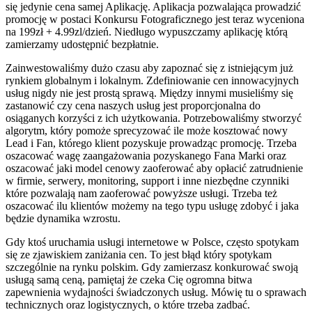
się jedynie cena samej Aplikację. Aplikacja pozwalająca prowadzić
promocję w postaci Konkursu Fotograficznego jest teraz wyceniona
na 199zł + 4.99zl/dzień. Niedługo wypuszczamy aplikację którą
zamierzamy udostępnić bezpłatnie.
Zainwestowaliśmy dużo czasu aby zapoznać się z istniejącym już
rynkiem globalnym i lokalnym. Zdefiniowanie cen innowacyjnych
usług nigdy nie jest prostą sprawą. Między innymi musieliśmy się
zastanowić czy cena naszych usług jest proporcjonalna do
osiąganych korzyści z ich użytkowania. Potrzebowaliśmy stworzyć
algorytm, który pomoże sprecyzować ile może kosztować nowy
Lead i Fan, którego klient pozyskuje prowadząc promocję. Trzeba
oszacować wagę zaangażowania pozyskanego Fana Marki oraz
oszacować jaki model cenowy zaoferować aby opłacić zatrudnienie
w firmie, serwery, monitoring, support i inne niezbędne czynniki
które pozwalają nam zaoferować powyższe usługi. Trzeba też
oszacować ilu klientów możemy na tego typu usługę zdobyć i jaka
będzie dynamika wzrostu.
Gdy ktoś uruchamia usługi internetowe w Polsce, często spotykam
się ze zjawiskiem zaniżania cen. To jest błąd który spotykam
szczególnie na rynku polskim. Gdy zamierzasz konkurować swoją
usługą samą ceną, pamiętaj że czeka Cię ogromna bitwa
zapewnienia wydajności świadczonych usług. Mówię tu o sprawach
technicznych oraz logistycznych, o które trzeba zadbać.