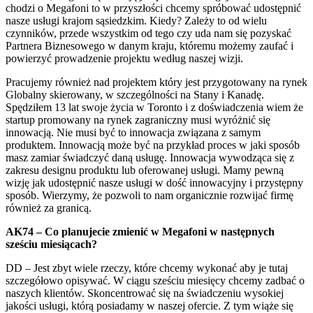
chodzi o Megafoni to w przyszłości chcemy spróbować udostępnić
nasze usługi krajom sąsiedzkim. Kiedy? Zależy to od wielu
czynników, przede wszystkim od tego czy uda nam się pozyskać
Partnera Biznesowego w danym kraju, któremu możemy zaufać i
powierzyć prowadzenie projektu według naszej wizji.
Pracujemy również nad projektem który jest przygotowany na rynek
Globalny skierowany, w szczególności na Stany i Kanadę.
Spędziłem 13 lat swoje życia w Toronto i z doświadczenia wiem że
startup promowany na rynek zagraniczny musi wyróżnić się
innowacją. Nie musi być to innowacja związana z samym
produktem. Innowacją może być na przykład proces w jaki sposób
masz zamiar świadczyć daną usługę. Innowacja wywodząca się z
zakresu designu produktu lub oferowanej usługi. Mamy pewną
wizję jak udostępnić nasze usługi w dość innowacyjny i przystępny
sposób. Wierzymy, że pozwoli to nam organicznie rozwijać firmę
również za granicą.
AK74 – Co planujecie zmienić w Megafoni w następnych
sześciu miesiącach?
DD – Jest zbyt wiele rzeczy, które chcemy wykonać aby je tutaj
szczegółowo opisywać. W ciągu sześciu miesięcy chcemy zadbać o
naszych klientów. Skoncentrować się na świadczeniu wysokiej
jakości usługi, którą posiadamy w naszej ofercie. Z tym wiąże się