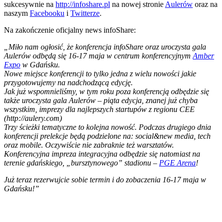
sukcesywnie na
http://infoshare.pl
na nowej stronie
Aulerów
oraz na
naszym
Facebooku
i
Twitterze
.
Na zakończenie oficjalny news infoShare:
„Miło nam ogłosić, że konferencja infoShare oraz uroczysta gala
Aulerów odbędą się 16-17 maja w centrum konferencyjnym
Amber
Expo
w Gdańsku.
Nowe miejsce konferencji to tylko jedna z wielu nowości jakie
przygotowujemy na nadchodzącą edycję.
Jak już wspomnieliśmy, w tym roku poza konferencją odbędzie się
także uroczysta gala Aulerów – piąta edycja, znanej już chyba
wszystkim, imprezy dla najlepszych startupów z regionu CEE
(http://aulery.com)
Trzy ścieżki tematyczne to kolejna nowość. Podczas drugiego dnia
konferencji prelekcje będą podzielone na: social&new media, tech
oraz mobile. Oczywiście nie zabraknie też warsztatów.
Konferencyjna impreza integracyjna odbędzie się natomiast na
terenie gdańskiego, „bursztynowego” stadionu –
PGE Arena
!
Już teraz rezerwujcie sobie termin i do zobaczenia 16-17 maja w
Gdańsku!”