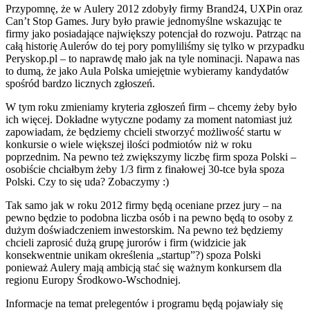
Przypomnę, że w Aulery 2012 zdobyły firmy Brand24, UXPin oraz
Can’t Stop Games. Jury było prawie jednomyślne wskazując te
firmy jako posiadające największy potencjał do rozwoju. Patrząc na
całą historię Aulerów do tej pory pomyliliśmy się tylko w przypadku
Peryskop.pl – to naprawdę mało jak na tyle nominacji. Napawa nas
to dumą, że jako Aula Polska umiejętnie wybieramy kandydatów
spośród bardzo licznych zgłoszeń.
W tym roku zmieniamy kryteria zgłoszeń firm – chcemy żeby było
ich więcej. Dokładne wytyczne podamy za moment natomiast już
zapowiadam, że będziemy chcieli stworzyć możliwość startu w
konkursie o wiele większej ilości podmiotów niż w roku
poprzednim. Na pewno też zwiększymy liczbę firm spoza Polski –
osobiście chciałbym żeby 1/3 firm z finałowej 30-tce była spoza
Polski. Czy to się uda? Zobaczymy :)
Tak samo jak w roku 2012 firmy będą oceniane przez jury – na
pewno będzie to podobna liczba osób i na pewno będą to osoby z
dużym doświadczeniem inwestorskim. Na pewno też będziemy
chcieli zaprosić dużą grupę jurorów i firm (widzicie jak
konsekwentnie unikam określenia „startup”?) spoza Polski
ponieważ Aulery mają ambicją stać się ważnym konkursem dla
regionu Europy Środkowo-Wschodniej.
Informacje na temat prelegentów i programu będą pojawiały się