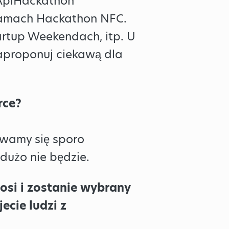
ApiHackathon
ramach Hackathon NFC.
artup Weekendach, itp. U
Zaproponuj ciekawą dla
rce?
ewamy się sporo
dużo nie będzie.
łosi i zostanie wybrany
ecie ludzi z