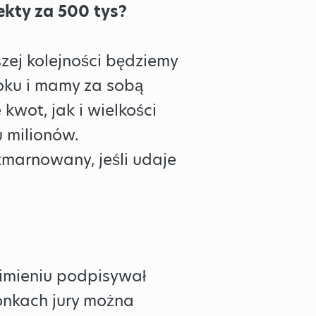
ekty za 500 tys?
ej kolejności będziemy
roku i mamy za sobą
kwot, jak i wielkości
u milionów.
zmarnowany, jeśli udaje
 imieniu podpisywał
onkach jury można