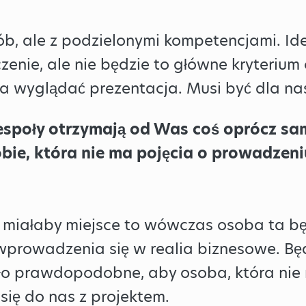
b, ale z podzielonymi kompetencjami. Ide
enie, ale nie będzie to główne kryterium
a wyglądać prezentacja. Musi być dla na
zespoły otrzymają od Was coś oprócz s
ie, która nie ma pojęcia o prowadzeniu
a miałaby miejsce to wówczas osoba ta b
wprowadzenia się w realia biznesowe. Będ
ło prawdopodobne, aby osoba, która nie m
się do nas z projektem.