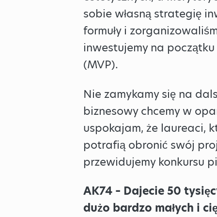
sobie własną strategię i
formuły i zorganizowaliśm
inwestujemy na początku
(MVP).
Nie zamykamy się na dals
biznesowy chcemy w oparc
uspokajam, że laureaci, k
potrafią obronić swój proj
przewidujemy konkursu pię
AK74 – Dajecie 50 tysięc
dużo bardzo małych i ci