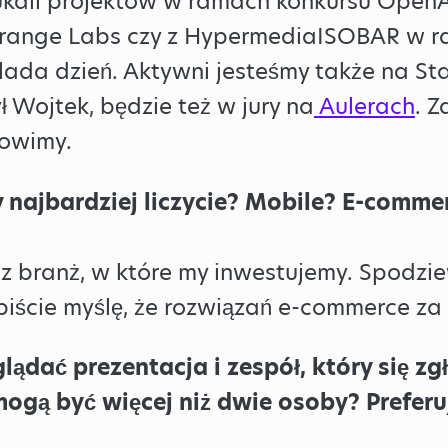
kali projektów w ramach konkursu Open
range Labs czy z HypermediaISOBAR w 
lada dzień. Aktywni jesteśmy także na St
ł Wojtek, będzie też w jury na
Aulerach
. 
nowimy.
y najbardziej liczycie? Mobile? E-comme
z branż, w które my inwestujemy. Spodzi
biście myślę, że rozwiązań e-commerce za 
ądać prezentacja i zespół, który się zg
ogą być więcej niż dwie osoby? Preferuj