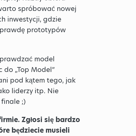
e warto spróbować nowej
h inwestycji, gdzie
naprawdę prototypów
 sprawdzać model
c do „Top Model”
ani pod kątem tego, jak
ko liderzy itp. Nie
inale ;)
rmie. Zgłosi się bardzo
re będziecie musieli