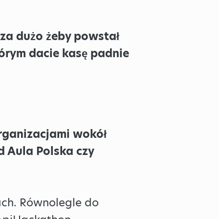
 za dużo żeby powstał
tórym dacie kasę padnie
organizacjami wokół
d Aula Polska czy
ach. Równolegle do