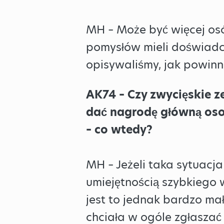
MH – Może być więcej osó
pomysłów mieli doświadcz
opisywaliśmy, jak powinn
AK74 – Czy zwycięskie 
dać nagrodę główną osob
– co wtedy?
MH – Jeżeli taka sytuacj
umiejętnością szybkiego 
jest to jednak bardzo ma
chciała w ogóle zgłaszać 