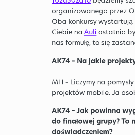
10za50za10
będziemy szu
organizowanego przez O
Oba konkursy wystartują 
Ciebie na
Auli
ostatnio by
nas formułę, to się zasta
AK74 – Na jakie projekt
MH – Liczymy na pomysły 
projektów mobile. Ja oso
AK74 – Jak powinna wygl
do finałowej grupy? To m
doświadczeniem?