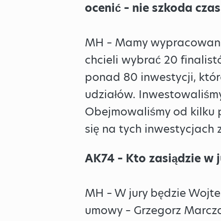
ocenić – nie szkoda czas
MH – Mamy wypracowaną m
chcieli wybrać 20 finali
ponad 80 inwestycji, któr
udziałów. Inwestowaliśmy 
Obejmowaliśmy od kilku pr
się na tych inwestycjach 
AK74 – Kto zasiądzie w 
MH – W jury będzie Wojte
umowy – Grzegorz Marczak