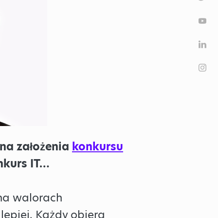
ę na założenia
konkursu
nkurs IT…
na walorach
 lepiej. Każdy obiera