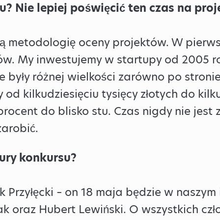
u? Nie lepiej poświęcić ten czas na proj
etodologię oceny projektów. W pierwsz
stów. My inwestujemy w startupy od 2005 
e były różnej wielkości zarówno po stronie 
od kilkudziesięciu tysięcy złotych do kilk
ocent do blisko stu. Czas nigdy nie jest 
zarobić.
jury konkursu?
k Przyłęcki – on 18 maja będzie w naszym
 oraz Hubert Lewiński. O wszystkich czł