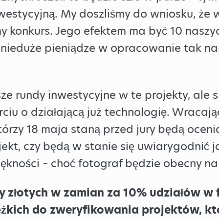
nwestycyjną. My doszliśmy do wniosku, ż
y konkurs. Jego efektem ma być 10 naszyc
 nieduże pieniądze w opracowanie tak 
ze rundy inwestycyjne w te projekty, ale
iu o działającą już technologię. Wracają
tórzy 18 maja staną przed jury będą oceni
ekt, czy będą w stanie się uwiarygodnić ja
kności – choć fotograf będzie obecny na f
y złotych w zamian za 10% udziałów w fi
ężkich do zweryfikowania projektów, któ