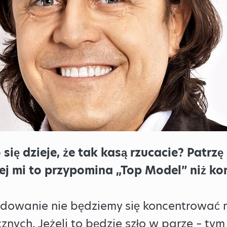
 się dzieje, że tak kasą rzucacie? Patrz
ej mi to przypomina „Top Model” niż ko
dowanie nie będziemy się koncentrować 
znych. Jeżeli to będzie szło w parze – tym