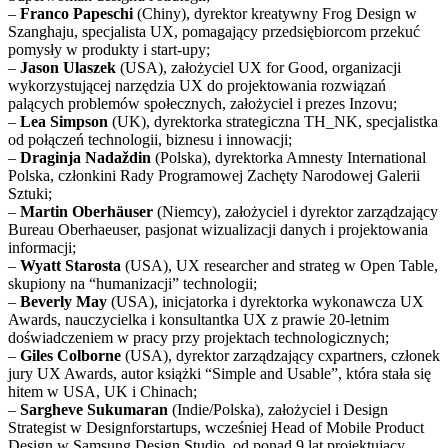
–
Franco Papeschi
(Chiny), dyrektor kreatywny Frog Design w
Szanghaju, specjalista UX, pomagający przedsiębiorcom przekuć
pomysły w produkty i start-upy;
–
Jason Ulaszek
(USA), założyciel UX for Good, organizacji
wykorzystującej narzędzia UX do projektowania rozwiązań
palących problemów społecznych, założyciel i prezes Inzovu;
–
Lea Simpson
(UK), dyrektorka strategiczna TH_NK, specjalistka
od połączeń technologii, biznesu i innowacji;
–
Draginja Nadaždin
(Polska), dyrektorka Amnesty International
Polska, członkini Rady Programowej Zachęty Narodowej Galerii
Sztuki;
–
Martin Oberhäuser
(Niemcy), założyciel i dyrektor zarządzający
Bureau Oberhaeuser, pasjonat wizualizacji danych i projektowania
informacji;
–
Wyatt Starosta
(USA), UX researcher and strateg w Open Table,
skupiony na “humanizacji” technologii;
–
Beverly May
(USA), inicjatorka i dyrektorka wykonawcza UX
Awards, nauczycielka i konsultantka UX z prawie 20-letnim
doświadczeniem w pracy przy projektach technologicznych;
–
Giles Colborne
(USA), dyrektor zarządzający cxpartners, członek
jury UX Awards, autor książki “Simple and Usable”, która stała się
hitem w USA, UK i Chinach;
–
Sargheve Sukumaran
(Indie/Polska), założyciel i Design
Strategist w Designforstartups, wcześniej Head of Mobile Product
Design w Samsung Design Studio, od ponad 9 lat projektujący