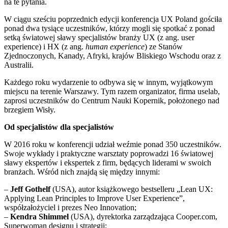
na te pytania.
W ciągu sześciu poprzednich edycji konferencja UX Poland gościła
ponad dwa tysiące uczestników, którzy mogli się spotkać z ponad
setką światowej sławy specjalistów branży UX (z ang. user
experience) i HX (z ang.
human experience
) ze Stanów
Zjednoczonych, Kanady, Afryki, krajów Bliskiego Wschodu oraz z
Australii.
Każdego roku wydarzenie to odbywa się w innym, wyjątkowym
miejscu na terenie Warszawy. Tym razem organizator, firma uselab,
zaprosi uczestników do Centrum Nauki Kopernik, położonego nad
brzegiem Wisły.
Od specjalistów dla specjalistów
W 2016 roku w konferencji udział weźmie ponad 350 uczestników.
Swoje wykłady i praktyczne warsztaty poprowadzi 16 światowej
sławy ekspertów i ekspertek z firm, będących liderami w swoich
branżach. Wśród nich znajdą się między innymi:
–
Jeff Gothelf
(USA), autor książkowego bestselleru „Lean UX:
Applying Lean Principles to Improve User Experience”,
współzałożyciel i prezes Neo Innovation;
–
Kendra Shimmel
(USA), dyrektorka zarządzająca Cooper.com,
Superwoman designu i strategii;