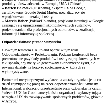
produkty i doświadczenia w Europie, USA i Chinach;
–
Bartek Balewski
(Hiszpania), ekspert UX w Google,
certyfikowany Google Sprint Master, specjalizujący się
wprojektowaniu interakcji i usług;
–
Marcin Bober
(Polska/Holandia), projektant interakcji w Google,
zajmujący się upraszczaniem skomplikowanych systemów,
projektowaniem dla profesjonalnych odbiorców, wizualizacją
informacji i informatyką społeczną.
Odpowiedzialność przede wszystkim
Głównym tematem UX Poland będzie w tym roku
Odpowiedzialność w Projektowaniu. Podczas konferencji będą
prezentowane przykłady produktów i usług zaprojektowanych w
taki sposób, aby nie tylko generowały ekonomiczne zyski, ale
również działały na korzyść społeczności, w których są
wykorzystywane.
Partnerami merytorycznymi wydarzenia zostały organizacje na co
dzień zajmujące się pracą na rzecz odpowiedzialności: Amnesty
International, walcząca o przestrzeganie praw człowieka na całym
świecie i UX for Good, amerykańska organizacja wykorzystująca
narzędzia UX do rozwiązywania społecznych problemów, głównie
w Afryce.