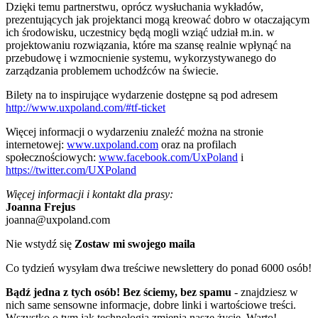
Dzięki temu partnerstwu, oprócz wysłuchania wykładów,
prezentujących jak projektanci mogą kreować dobro w otaczającym
ich środowisku, uczestnicy będą mogli wziąć udział m.in. w
projektowaniu rozwiązania, które ma szansę realnie wpłynąć na
przebudowę i wzmocnienie systemu, wykorzystywanego do
zarządzania problemem uchodźców na świecie.
Bilety na to inspirujące wydarzenie dostępne są pod adresem
http://www.uxpoland.com/#tf-ticket
Więcej informacji o wydarzeniu znaleźć można na stronie
internetowej:
www.uxpoland.com
oraz na profilach
społecznościowych:
www.facebook.com/UxPoland
i
https://twitter.com/UXPoland
Więcej informacji i kontakt dla prasy:
Joanna Frejus
joanna@uxpoland.com
Nie wstydź się
Zostaw mi swojego maila
Co tydzień wysyłam dwa treściwe newslettery do ponad 6000 osób!
Bądź jedna z tych osób! Bez ściemy, bez spamu
- znajdziesz w
nich same sensowne informacje, dobre linki i wartościowe treści.
Wszystko o tym jak technologia zmienia nasze życie. Warto!