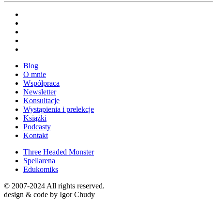
Blog
O mnie
Współpraca
Newsletter
Konsultacje
Wystąpienia i prelekcje
Książki
Podcasty
Kontakt
Three Headed Monster
Spellarena
Edukomiks
© 2007-2024 All rights reserved.
design & code by Igor Chudy