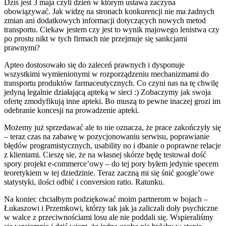
Dziś jest 3 maja czyli dzień w którym ustawa zaczyna
obowiązywać. Jak widzę na stronach konkurencji nie ma żadnych
zmian ani dodatkowych informacji dotyczących nowych metod
transportu. Ciekaw jestem czy jest to wynik majowego lenistwa czy
po prostu nikt w tych firmach nie przejmuje się sankcjami
prawnymi?
Apteo dostosowało się do zaleceń prawnych i dysponuje
wszystkimi wymienionymi w rozporządzeniu mechanizmami do
transportu produktów farmaceutycznych. Co czyni nas na tę chwilę
jedyną legalnie działającą apteką w sieci :) Zobaczymy jak swoja
ofertę zmodyfikują inne apteki. Bo muszą to pewne inaczej grozi im
odebranie koncesji na prowadzenie apteki.
Możemy już sprzedawać ale to nie oznacza, że prace zakończyły się
– teraz czas na zabawę w pozycjonowaniu serwisu, poprawianie
błędów programistycznych, usability no i dbanie o poprawne relacje
z klientami. Cieszę sie, że na własnej skórze będę testował dość
spory projekt e-commerce’owy – do tej pory byłem jedynie specem
teoretykiem w tej dziedzinie. Teraz zaczną mi się śnić google’owe
statystyki, ilości odbić i conversion ratio. Ratunku.
Na koniec chciałbym podziękować moim partnerom w bojach –
Łukaszowi i Przemkowi, którzy tak jak ja zaliczali doły psychiczne
w walce z przeciwnościami losu ale nie poddali się. Wspieraliśmy