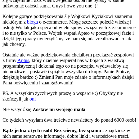
się wzajemnie i dziś wiem, że jedna osoba nie byłaby w stanie
udźwignąć całości sama. Guys I owe you one :)!
Kolejne gorące podziękowania ślę Wojtkowi Kyciakowi znanemu
niektórym z
bloga
o e-commerce. Mogę szczerze polecić wiedzę i
usługi Wojtak jako speca od wielu spraw związanych z e-commerce
i to nie tylko w Polsce. Wojtek wsparł Apteo w początkowej fazie i
dzięki jego pracy uwierzyliśmy, że nam się uda zrealizować to tak
jak chcemy.
Ostatnie ale ważne podziękowania chciałbym przekazać zespołowi
z firmy
Aptus
, który dzielnie wspierał nas w bojach z warstwą
programistyczną i dokonał tego co na początku wydawałoby się
niemożliwe – postawił i spiął to wszystko do kupy. Panie Piotrze,
dziękuję bardzo :) Zmienił Pan moje zdanie o informatykach dzięki
Pana poświęceniu i zaangażowaniu!
PS. A wszytkim życzliwych proszę o wsparcie :) Obyśmy nie
skończyli jak
oni
Nie wstydź się
Zostaw mi swojego maila
Co tydzień wysyłam dwa treściwe newslettery do ponad 6000 osób!
Bądź jedna z tych osób! Bez ściemy, bez spamu
- znajdziesz w
nich same sensowne informacje, dobre linki i wartościowe treści.