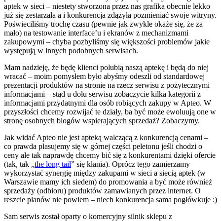
aptek w sieci – niestety stworzona przez nas grafika obecnie lekko
już się zestarzała a i konkurencja zdążyła pozmieniać swoje witryny.
Poświeciliśmy trochę czasu (pewnie jak zwykle okaże się, że za
mało) na testowanie interface’u i ekranów z mechanizmami
zakupowymi – chyba pozbyliśmy się większości problemów jakie
występują w innych podobnych serwisach.
Mam nadzieję, że będę klienci polubią naszą aptekę i będą do niej
wracać – moim pomysłem było abyśmy odeszli od standardowej
prezentacji produktów na stronie na rzecz serwisu z pożytecznymi
informacjami – stąd u dołu serwisu zobaczycie kilka kategorii z
informacjami przydatnymi dla osób robiących zakupy w Apteo. W
przyszłości chcemy rozwijać te działy, ba być może ewoluują one w
stronę osobnych blogów wspierających sprzedaż? Zobaczymy.
Jak widać Apteo nie jest apteką walczącą z konkurencją cenami –
co prawda plasujemy się w górnej części peletonu jeśli chodzi o
ceny ale tak naprawdę chcemy bić się z konkurentami dzięki ofercie
(tak, tak „
the long tail
” się kłania). Oprócz tego zamierzamy
wykorzystać synergię między zakupami w sieci a siecią aptek (w
Warszawie mamy ich siedem) do promowania a być może również
sprzedaży (odbioru) produktów zamawianych przez internet. O
reszcie planów nie powiem – niech konkurencja sama pogłówkuje :)
Sam serwis został oparty o komercyjny silnik sklepu z