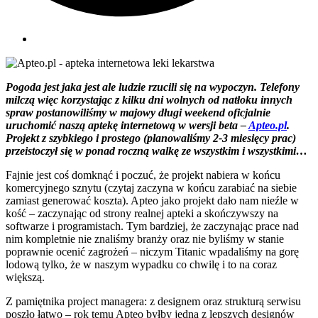
Pogoda jest jaka jest ale ludzie rzucili się na wypoczyn. Telefony
milczą więc korzystając z kilku dni wolnych od natłoku innych
spraw postanowiliśmy w majowy długi weekend oficjalnie
uruchomić naszą aptekę internetową w wersji beta –
Apteo.pl
.
Projekt z szybkiego i prostego (planowaliśmy 2-3 miesięcy prac)
przeistoczył się w ponad roczną walkę ze wszystkim i wszystkimi…
Fajnie jest coś domknąć i poczuć, że projekt nabiera w końcu
komercyjnego sznytu (czytaj zaczyna w końcu zarabiać na siebie
zamiast generować koszta). Apteo jako projekt dało nam nieźle w
kość – zaczynając od strony realnej apteki a skończywszy na
softwarze i programistach. Tym bardziej, że zaczynając prace nad
nim kompletnie nie znaliśmy branży oraz nie byliśmy w stanie
poprawnie ocenić zagrożeń – niczym Titanic wpadaliśmy na gorę
lodową tylko, że w naszym wypadku co chwilę i to na coraz
większą.
Z pamiętnika project managera: z designem oraz strukturą serwisu
poszło łatwo – rok temu Apteo byłby jedną z lepszych designów