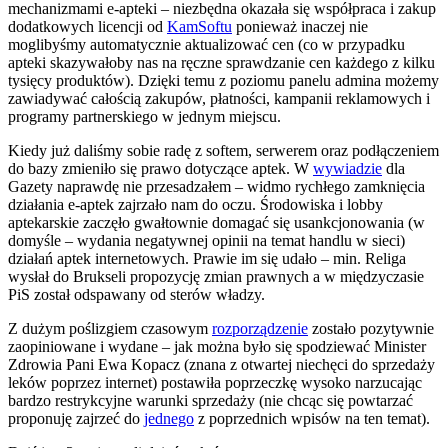
mechanizmami e-apteki – niezbędna okazała się współpraca i zakup
dodatkowych licencji od
KamSoftu
ponieważ inaczej nie
moglibyśmy automatycznie aktualizować cen (co w przypadku
apteki skazywałoby nas na ręczne sprawdzanie cen każdego z kilku
tysięcy produktów). Dzięki temu z poziomu panelu admina możemy
zawiadywać całością zakupów, płatności, kampanii reklamowych i
programy partnerskiego w jednym miejscu.
Kiedy już daliśmy sobie radę z softem, serwerem oraz podłączeniem
do bazy zmieniło się prawo dotyczące aptek. W
wywiadzie
dla
Gazety naprawdę nie przesadzałem – widmo rychłego zamknięcia
działania e-aptek zajrzało nam do oczu. Środowiska i lobby
aptekarskie zaczęło gwałtownie domagać się usankcjonowania (w
domyśle – wydania negatywnej opinii na temat handlu w sieci)
działań aptek internetowych. Prawie im się udało – min. Religa
wysłał do Brukseli propozycję zmian prawnych a w międzyczasie
PiS został odspawany od sterów władzy.
Z dużym poślizgiem czasowym
rozporządzenie
zostało pozytywnie
zaopiniowane i wydane – jak można było się spodziewać Minister
Zdrowia Pani Ewa Kopacz (znana z otwartej niechęci do sprzedaży
leków poprzez internet) postawiła poprzeczkę wysoko narzucając
bardzo restrykcyjne warunki sprzedaży (nie chcąc się powtarzać
proponuję zajrzeć do
jednego
z poprzednich wpisów na ten temat).